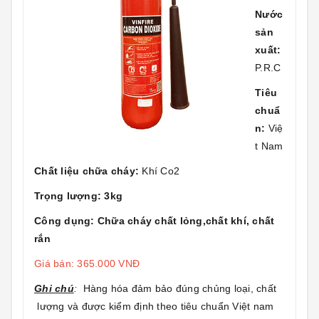
Nước
sản
xuất:
P.R.C
Tiêu
chuẩ
n:
Việ
t Nam
Chất liệu chữa cháy:
Khí Co2
Trọng lượng: 3kg
Công dụng: Chữa cháy chất lỏng,chất khí, chất
rắn
Giá bán: 365.000 VNĐ
Ghi chú
:
Hàng hóa đảm bảo đúng chủng loại, chất
lượng và được kiểm định theo tiêu chuẩn Việt nam