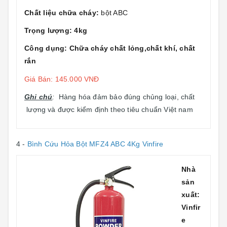
Chất liệu chữa cháy:
bột ABC
Trọng lượng: 4kg
Công dụng: Chữa cháy chất lỏng,chất khí, chất
rắn
Giá Bán: 145.000 VNĐ
Ghi chú
:
Hàng hóa đảm bảo đúng chủng loại, chất
lượng và được kiểm định theo tiêu chuẩn Việt nam
4 -
Bình Cứu Hỏa Bột MFZ4 ABC 4Kg Vinfire
Nhà
sản
xuất:
Vinfir
e