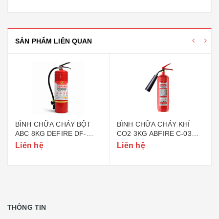
SẢN PHẨM LIÊN QUAN
BÌNH CHỮA CHÁY BỘT
BÌNH CHỮA CHÁY KHÍ
ABC 8KG DEFIRE DF-
CO2 3KG ABFIRE C-03
ABC8 (BỘ CÔNG AN)
(TEM BỘ CÔNG AN)
Liên hệ
Liên hệ
THÔNG TIN