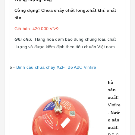
Công dụng: Chữa cháy chất lỏng,chất khí, chất
rắn
Giá bán: 420.000 VNĐ
Ghi chú
:
Hàng hóa đảm bảo đúng chủng loại, chất
lượng và được kiểm định theo tiêu chuẩn Việt nam
6 -
Bình cầu chữa cháy XZFTB6 ABC Vinfire
hà
sản
xuất:
Vinfire
.
Nướ
c sản
xuất: