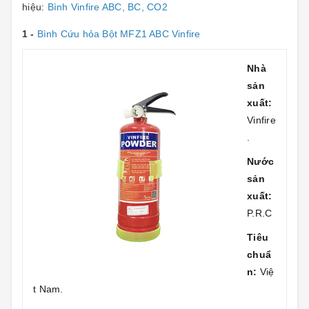
hiệu:
Bình Vinfire ABC, BC, CO2
1 -
Bình Cứu hỏa Bột MFZ1 ABC Vinfire
Nhà
sản
xuất:
Vinfire
.
Nước
sản
xuất:
P.R.C
Tiêu
chuẩ
n:
Việ
t Nam.