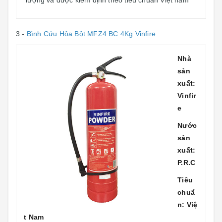
lượng và được kiểm định theo tiêu chuẩn Việt nam
3 -
Bình Cứu Hỏa Bột MFZ4 BC 4Kg Vinfire
Nhà
sản
xuất:
Vinfir
e
Nước
sản
xuất:
P.R.C
Tiêu
chuẩ
n: Việ
t Nam