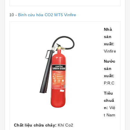
10 -
Bình cứu hỏa CO2 MT5 Vinfire
Nhà
sản
xuất:
Vinfire
Nước
sản
xuất:
P.R.C
Tiêu
chuẩ
n:
Việ
t Nam
Chất liệu chữa cháy:
Khí Co2