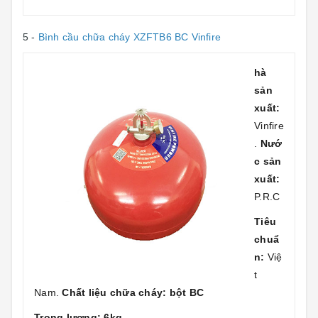
5 -
Bình cầu chữa cháy XZFTB6 BC Vinfire
hà
sản
xuất:
Vinfire
.
Nướ
c sản
xuất:
P.R.C
Tiêu
chuẩ
n:
Việ
t
Nam.
Chất liệu chữa cháy: bột BC
Trọng lượng: 6kg