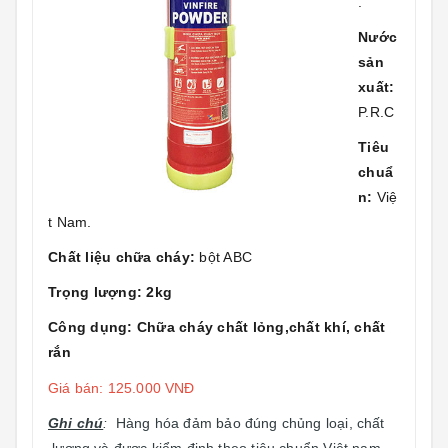
.
Nước
sản
xuất:
P.R.C
Tiêu
chuẩ
n:
Việ
t Nam.
Chất liệu chữa cháy:
bột ABC
Trọng lượng: 2kg
Công dụng: Chữa cháy chất lỏng,chất khí, chất
rắn
Giá bán: 125.000 VNĐ
Ghi chú
:
Hàng hóa đảm bảo đúng chủng loại, chất