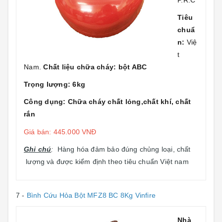
P.R.C
Tiêu
chuẩ
n:
Việ
t
Nam.
Chất liệu chữa cháy: bột ABC
Trọng lượng: 6kg
Công dụng: Chữa cháy chất lỏng,chất khí, chất
rắn
Giá bán: 445.000 VNĐ
Ghi chú
:
Hàng hóa đảm bảo đúng chủng loại, chất
lượng và được kiểm định theo tiêu chuẩn Việt nam
7 -
Bình Cứu Hỏa Bột MFZ8 BC 8Kg Vinfire
Nhà