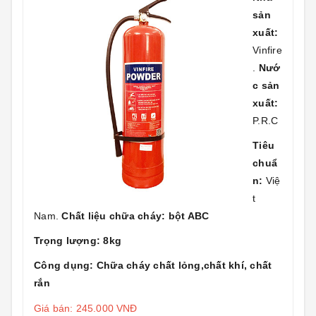
sản
xuất:
Vinfire
.
Nướ
c sản
xuất:
P.R.C
Tiêu
chuẩ
n:
Việ
t
Nam.
Chất liệu chữa cháy: bột ABC
Trọng lượng: 8kg
Công dụng: Chữa cháy chất lỏng,chất khí, chất
rắn
Giá bán: 245.000 VNĐ