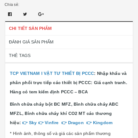
Chia sẻ:
CHI TIẾT SẢN PHẨM
ĐÁNH GIÁ SẢN PHẨM
THẺ TAGS
TCP VIETNAM I VẬT TƯ THIẾT BỊ PCCC
:
Nhập khẩu và
phân phối trực tiếp các thiết bị PCCC: Giá cạnh tranh.
Hàng có tem kiểm định PCCC – BCA
Bình chữa cháy bột BC MFZ, Bình chữa cháy ABC
MFZL, Bình chữa cháy khí CO2 MT các thương
hiệu:
👉
Sky
👉
Vinfire
👉
Dragon
👉
Kingdom
* Hình ảnh, thông số và giá các sản phẩm thương