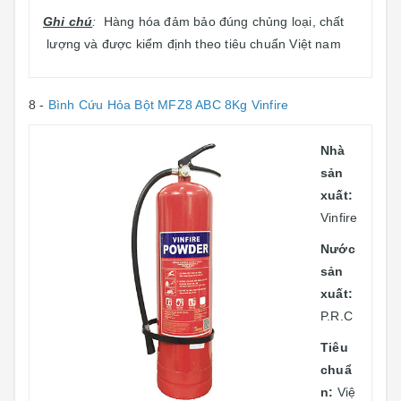
Ghi chú
:
Hàng hóa đảm bảo đúng chủng loại, chất
lượng và được kiểm định theo tiêu chuẩn Việt nam
8 -
Bình Cứu Hỏa Bột MFZ8 ABC 8Kg Vinfire
Nhà
sản
xuất:
Vinfire
Nước
sản
xuất:
P.R.C
Tiêu
chuẩ
n:
Việ