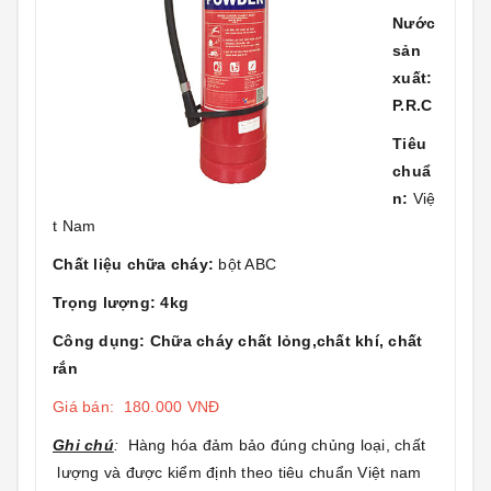
Nước
sản
xuất:
P.R.C
Tiêu
chuẩ
n:
Việ
t Nam
Chất liệu chữa cháy:
bột ABC
Trọng lượng: 4kg
Công dụng: Chữa cháy chất lỏng,chất khí, chất
rắn
Giá bán: 180.000 VNĐ
Ghi chú
:
Hàng hóa đảm bảo đúng chủng loại, chất
lượng và được kiểm định theo tiêu chuẩn Việt nam