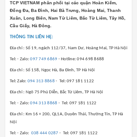
TCP VIETNAM phân phối tại các quận
Hoàn Kiếm,
Đống Đa, Ba Đình, Hai Bà Trưng, Hoàng Mai, Thanh
Xuân, Long Biên, Nam Từ Liêm, Bắc Từ Liêm, Tây Hồ,
Cầu Giấy, Hà Đông.
THÔNG TIN LIÊN HỆ:
Địa chỉ : Số 19, ngách 112/37, Nam Dư, Hoàng Mai, TP Hà Nội
Tel: - Zalo:
097 749 6869
- Hotline: 094 698 8688
Địa chỉ : Số 158, Ngọc Hà, Ba Đình, TP Hà Nội
Tel: Zalo:
094 313 8868
- Tel: 097 181 1122
Địa chỉ : Ngõ 75 Phú Diễn, Bắc Từ Liêm, TP Hà Nội
Tel: - Zalo:
094 313 8868
- Tel: 097 181 1122
Địa chỉ : Km 16 + 200, QL1A, Duyên Thái, Thường Tín, TP Hà
Nội
Tel: - Zalo:
038 444 0287
- Tel: 097 181 1122