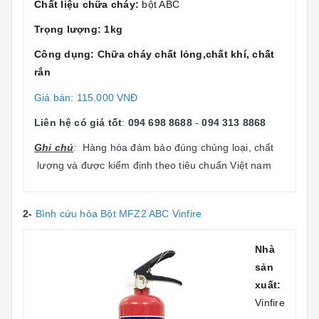
Chất liệu chữa cháy:
bột ABC
Trọng lượng: 1kg
Công dụng: Chữa cháy chất lỏng,chất khí, chất
rắn
Giá bán: 115.000 VNĐ
Liên hệ có giá tốt
:
094 698 8688
-
094 313 8868
Ghi chú
:
Hàng hóa đảm bảo đúng chủng loại, chất
lượng và được kiểm định theo tiêu chuẩn Việt nam
2-
Bình cứu hỏa Bột MFZ2 ABC Vinfire
Nhà
sản
xuất:
Vinfire