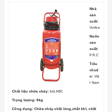
Nhà
sản
xuất:
Vinfire
Nước
sản
xuất:
P.R.C
Tiêu
chuẩ
n:
Việ
t Nam
Chất liệu chữa cháy:
bột ABC
Trọng lượng: 8kg
Công dụng: Chữa cháy chất lỏng,chất khí, chất