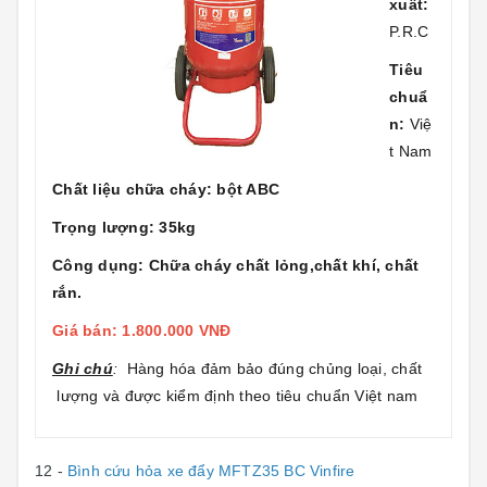
xuất:
P.R.C
Tiêu
chuẩ
n:
Việ
t Nam
Chất liệu chữa cháy: bột ABC
Trọng lượng: 35kg
Công dụng: Chữa cháy chất lỏng,chất khí, chất
rắn.
Giá bán: 1.800.000 VNĐ
Ghi chú
:
Hàng hóa đảm bảo đúng chủng loại, chất
lượng và được kiểm định theo tiêu chuẩn Việt nam
12 -
Bình cứu hỏa xe đẩy MFTZ35 BC Vinfire