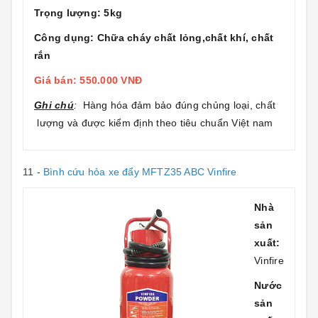
Trọng lượng: 5kg
Công dụng: Chữa cháy chất lỏng,chất khí, chất
rắn
Giá bán: 550.000 VNĐ
Ghi chú
:
Hàng hóa đảm bảo đúng chủng loại, chất
lượng và được kiểm định theo tiêu chuẩn Việt nam
11 -
Bình cứu hỏa xe đẩy MFTZ35 ABC Vinfire
Nhà
sản
xuất:
Vinfire
Nước
sản