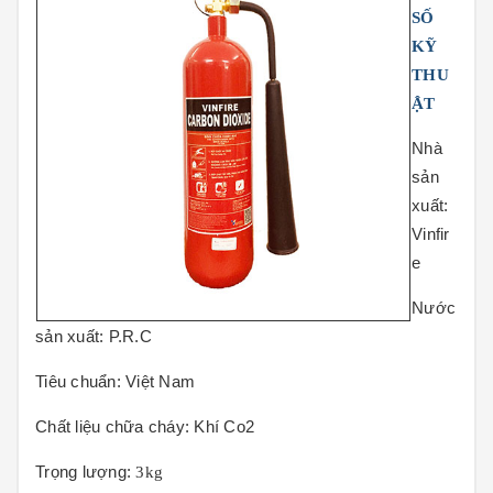
SỐ
KỸ
THU
ẬT
Nhà
sản
xuất:
Vinfir
e
Nước
sản xuất:
P.R.C
Tiêu chuẩn:
Việt Nam
Chất liệu chữa cháy:
Khí Co2
Trọng lượng:
3kg