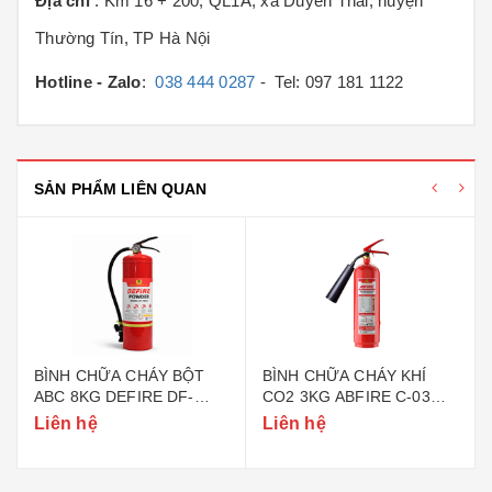
Địa chỉ
: Km 16 + 200, QL1A, xã Duyên Thái, huyện
Thường Tín, TP Hà Nội
Hotline - Zalo
:
038 444 0287
- Tel: 097 181 1122
SẢN PHẨM LIÊN QUAN
BÌNH CHỮA CHÁY BỘT
BÌNH CHỮA CHÁY KHÍ
ABC 8KG DEFIRE DF-
CO2 3KG ABFIRE C-03
ABC8 (BỘ CÔNG AN)
(TEM BỘ CÔNG AN)
Liên hệ
Liên hệ