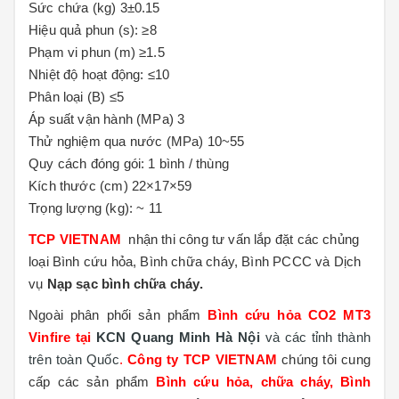
Sức chứa (kg) 3±0.15
Hiệu quả phun (s): ≥8
Phạm vi phun (m) ≥1.5
Nhiệt độ hoạt động: ≤10
Phân loại (B) ≤5
Áp suất vận hành (MPa) 3
Thử nghiệm qua nước (MPa) 10~55
Quy cách đóng gói: 1 bình / thùng
Kích thước (cm) 22×17×59
Trọng lượng (kg): ~ 11
TCP VIETNAM
nhận thi công tư vấn lắp đặt các chủng
loại Bình cứu hỏa, Bình chữa cháy, Bình PCCC và Dịch
vụ
Nạp sạc bình chữa cháy.
Ngoài phân phối sản phẩm
Bình cứu hỏa CO2 MT3
Vinfire tại
KCN Quang Minh Hà Nội
và các tỉnh thành
trên toàn Quốc
.
Công ty TCP VIETNAM
chúng tôi cung
cấp các sản phẩm
Bình cứu hỏa, chữa cháy, Bình