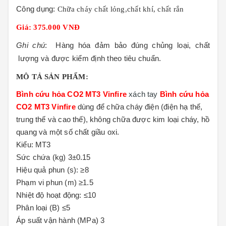
Công dụng:
Chữa cháy chất lỏng,chất khí, chất rắn
Giá: 375.000 VNĐ
Ghi chú
:
Hàng hóa đảm bảo đúng chủng loại, chất
lượng và được kiểm định theo tiêu chuẩn
.
MÔ TẢ SẢN PHẨM:
Bình cứu hỏa CO2 MT3 Vinfire
xách tay
Bình cứu hỏa
CO2 MT3 Vinfire
dùng để chữa cháy điện (điện hạ thế,
trung thế và cao thế), không chữa được kim loại cháy, hồ
quang và một số chất giầu oxi.
Kiểu: MT3
Sức chứa (kg) 3±0.15
Hiệu quả phun (s): ≥8
Phạm vi phun (m) ≥1.5
Nhiệt độ hoạt động: ≤10
Phân loại (B) ≤5
Áp suất vận hành (MPa) 3