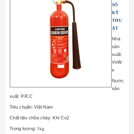
SỐ
KỸ
THU
ẬT
Nhà
sản
xuất:
Vinfir
e
Nước
sản
xuất:
P.R.C
Tiêu chuẩn:
Việt Nam
Chất liệu chữa cháy:
Khí Co2
Trọng lượng:
3kg