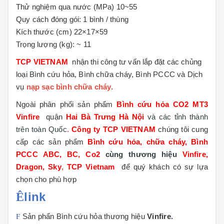
Thử nghiệm qua nước (MPa) 10~55
Quy cách đóng gói: 1 bình / thùng
Kích thước (cm) 22×17×59
Trọng lượng (kg): ~ 11
TCP VIETNAM
nhận thi công tư vấn lắp đặt các chủng
loại Bình cứu hỏa, Bình chữa cháy, Bình PCCC và Dịch
vụ
nạp sạc bình chữa cháy.
Ngoài phân phối sản phẩm
Bình cứu hỏa CO2 MT3
Vinfire
quận
Hai Bà Trưng Hà Nội
và các tỉnh thành
trên toàn Quốc
.
Công ty TCP VIETNAM
chúng tôi cung
cấp các sản phẩm
Bình cứu hỏa, chữa cháy, Bình
PCCC ABC, BC, Co2
cùng thương hiệu
Vinfire,
Dragon, Sky
,
TCP Vietnam
để quý khách có sự lựa
chọn cho phù hợp
link
Ê
F
Sản phẩn Bình cứu hỏa thương hiệu
Vinfire
.