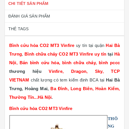
CHI TIẾT SẢN PHẨM
ĐÁNH GIÁ SẢN PHẨM
THẺ TAGS
Bình cứu hỏa CO2 MT3 Vinfire
uy tín tại quận
Hai Bà
Trưng
,
Bình chữa cháy CO2 MT3 Vinfire uy tín
tại
Hà
Nội, Bán bình cứu hỏa, bình chữa cháy, bình pccc
thương hiệu
Vinfire, Dragon, Sky, TCP
VIETNAM
chất lượng có tem kiểm định BCA tại
Hai Bà
Trưng, Hoàng Mai,
Ba Đình, Long Biên, Hoàn Kiếm,
Thường Tín...Hà Nội
.
Bình cứu hỏa CO2 MT3 Vinfire
THÔ
NG