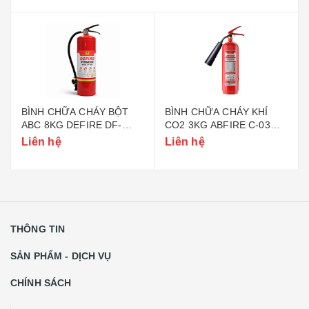
BÌNH CHỮA CHÁY BỘT
BÌNH CHỮA CHÁY KHÍ
ABC 8KG DEFIRE DF-
CO2 3KG ABFIRE C-03
ABC8 (BỘ CÔNG AN)
(TEM BỘ CÔNG AN)
Liên hệ
Liên hệ
THÔNG TIN
SẢN PHẨM - DỊCH VỤ
CHÍNH SÁCH