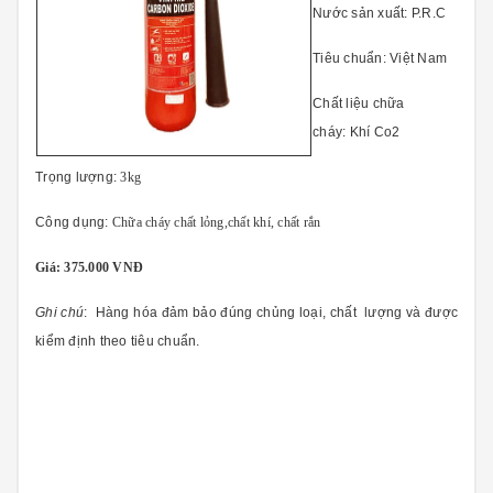
Nước sản xuất:
P.R.C
Tiêu chuẩn:
Việt Nam
Chất liệu chữa
cháy:
Khí Co2
Trọng lượng:
3kg
Công dụng:
Chữa cháy chất lỏng,chất khí, chất rắn
Giá: 375.000 VNĐ
Ghi chú
: Hàng hóa đảm bảo đúng chủng loại, chất lượng và được
kiểm định theo tiêu chuẩn
.