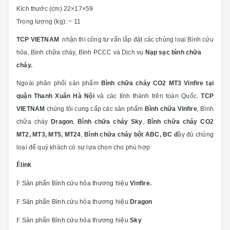
Kích thước (cm) 22×17×59
Trọng lượng (kg): ~ 11
TCP VIETNAM
nhận thi công tư vấn lắp đặt các chủng loại Bình cứu
hỏa, Bình chữa cháy, Bình PCCC và Dịch vụ
Nạp sạc bình chữa
cháy.
Ngoài phân phối sản phẩm
Bình chữa cháy CO2 MT3 Vinfire tại
quận Thanh Xuân Hà Nội
và các tỉnh thành trên toàn Quốc.
TCP
VIETNAM
chúng tôi cung cấp các sản phẩm
Bình chữa Vinfire
, Bình
chữa cháy
Dragon
,
Bình chữa cháy Sky
,
Bình chữa cháy CO2
MT2, MT3, MT5, MT24
,
Bình chữa cháy bột ABC, BC đ
ầy đủ chủng
loại
để quý khách có sự lựa chọn cho phù hợp
Ê
link
F
Sản phẩn Bình cứu hỏa thương hiệu
Vinfire
.
F
Sản phẩn Bình cứu hỏa thương hiệu
Dragon
F
Sản phẩn Bình cứu hỏa thương hiệu
Sky