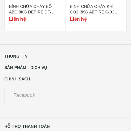
BÌNH CHỮA CHÁY BỘT
BÌNH CHỮA CHÁY KHÍ
ABC 8KG DEFIRE DF-
CO2 3KG ABFIRE C-03
ABC8 (BỘ CÔNG AN)
(TEM BỘ CÔNG AN)
Liên hệ
Liên hệ
THÔNG TIN
SẢN PHẨM - DỊCH VỤ
CHÍNH SÁCH
Facebook
HỖ TRỢ THANH TOÁN