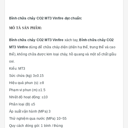
Bình chữa cháy CO2 MT3 Vinfire đạt chuẩn:
MÔ TẢ SẢN PHẨM:
Bình chữa cháy CO2 MT3 Vinfire
xách tay,
Bình chữa cháy CO2
MT3 Vinfire
dùng để chữa cháy điện (điện hạ thế, trung thế và cao
thế), không chữa được kim loại cháy, hồ quang và một số chất giầu
oxi.
Kiểu: MT3
Sức chứa (kg) 3±0.15
Hiệu quả phun (s): ≥8
Phạm vi phun (m) ≥1.5
Nhiệt độ hoạt động: ≤10
Phân loại (B) ≤5
Áp suất vận hành (MPa) 3
Thử nghiệm qua nước (MPa) 10~55
Quy cách đóng gói: 1 bình / thùng