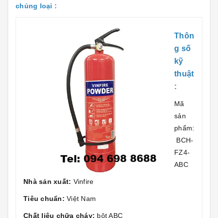
chủng loại :
Thôn
g số
kỹ
thuật
:
Mã
sản
phẩm:
BCH-
FZ4-
ABC
Nhà sản xuất:
Vinfire
Tiêu chuẩn:
Việt Nam
Chất liệu chữa cháy:
bột ABC