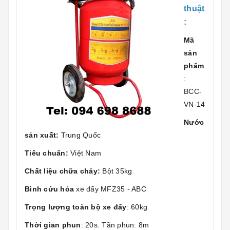
thuật
:
Mã
sản
phẩm
:
BCC-
VN-14
Nước
sản xuất:
Trung Quốc
Tiêu chuẩn:
Việt Nam
Chất liệu chữa cháy:
Bột 35kg
Bình cứu hỏa
xe đẩy MFZ35 - ABC
Trọng lượng toàn bộ xe đẩy
: 60kg
Thời gian phun
: 20s. Tần phun: 8m