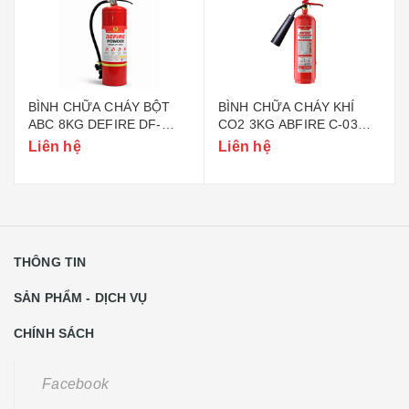
BÌNH CHỮA CHÁY BỘT
BÌNH CHỮA CHÁY KHÍ
ABC 8KG DEFIRE DF-
CO2 3KG ABFIRE C-03
ABC8 (BỘ CÔNG AN)
(TEM BỘ CÔNG AN)
Liên hệ
Liên hệ
THÔNG TIN
SẢN PHẨM - DỊCH VỤ
CHÍNH SÁCH
Facebook