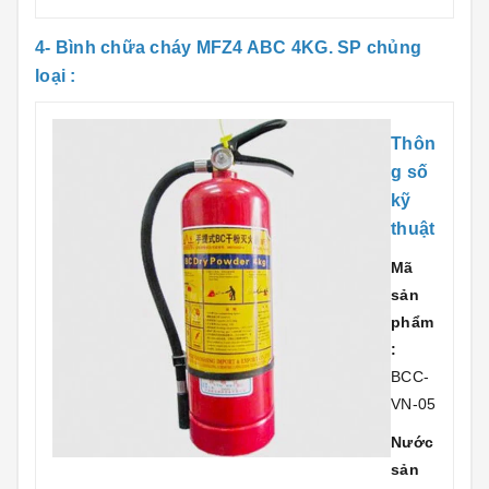
4- Bình chữa cháy MFZ4 ABC 4KG. SP chủng
loại :
Thôn
g số
kỹ
thuật
Mã
sản
phẩm
:
BCC-
VN-05
Nước
sản