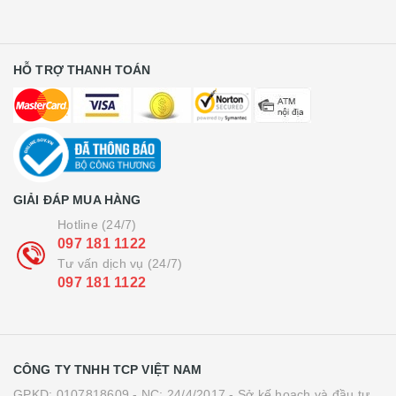
HỖ TRỢ THANH TOÁN
GIẢI ĐÁP MUA HÀNG
Hotline (24/7)
097 181 1122
Tư vấn dịch vụ (24/7)
097 181 1122
CÔNG TY TNHH TCP VIỆT NAM
GPKD: 0107818609 - NC: 24/4/2017 - Sở kế hoạch và đầu tư