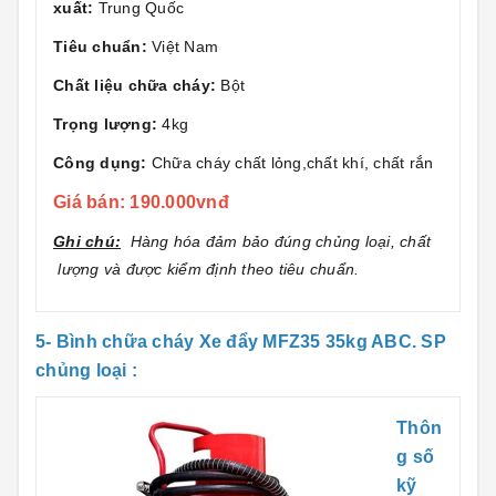
xuất:
Trung Quốc
Tiêu chuẩn:
Việt Nam
Chất liệu chữa cháy:
Bột
Trọng lượng:
4kg
Công dụng:
Chữa cháy chất lỏng,chất khí, chất rắn
Giá bán: 190.000vnđ
Ghi chú:
Hàng hóa đảm bảo đúng chủng loại, chất
lượng và được kiểm định theo tiêu chuẩn.
5- Bình chữa cháy Xe đẩy MFZ35 35kg ABC. SP
chủng loại :
Thôn
g số
kỹ