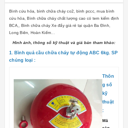
Bình cứu hỏa, bình chữa cháy co2, bình pccc, mua bình
cứu hỏa, Bình chữa cháy chất lượng cao có tem kiểm định
BCA,, Bình chữa cháy Xe đẩy giá rẻ tại quận Ba Đình,
Long Biên, Hoàn Kiếm...
Hình ảnh, thông số kỹ thuật và giá bán tham khảo:
1
.
Bình quả cầu chữa cháy tự động ABC 6kg. SP
chủng loại :
Thôn
g số
kỹ
thuật
:
Mã
sản