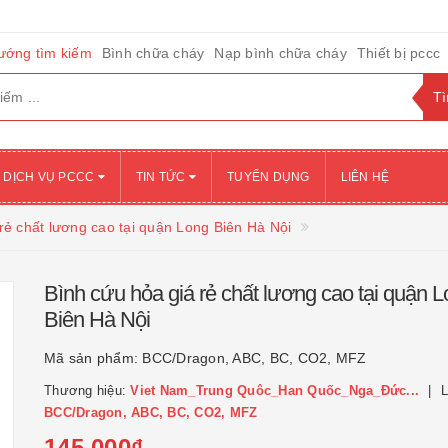
ướng tìm kiếm
Bình chữa cháy
Nạp bình chữa cháy
Thiết bị pccc
DỊCH VỤ PCCC
TIN TỨC
TUYỂN DỤNG
LIÊN HỆ
rẻ chất lương cao tại quận Long Biên Hà Nội
Bình cứu hỏa giá rẻ chất lương cao tại quận 
Biên Hà Nội
Mã sản phẩm:
BCC/Dragon, ABC, BC, CO2, MFZ
Thương hiệu:
Viet Nam_Trung Quôc_Han Quốc_Nga_Đức...
L
BCC/Dragon, ABC, BC, CO2, MFZ
145.000₫