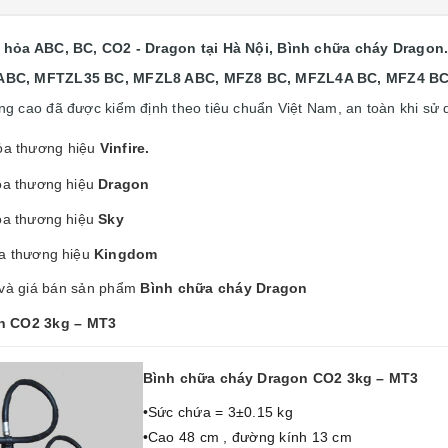
 hỏa ABC, BC, CO2 - Dragon tại Hà Nội, Bình chữa cháy Dragon
ABC, MFTZL35 BC, MFZL8 ABC, MFZ8 BC, MFZL4A BC, MFZ4 BC,
ợng cao đã được kiểm định theo tiêu chuẩn Việt Nam, an toàn khi sử
ỏa thương hiệu
Vinfire.
ỏa thương hiệu
Dragon
ỏa thương hiệu
Sky
a thương hiệu
Kingdom
 và giá bán sản phẩm
Bình chữa cháy Dragon
on CO2 3kg – MT3
Bình chữa cháy Dragon CO2 3kg – MT3
•Sức chứa = 3±0.15 kg
•Cao 48 cm , đường kính 13 cm