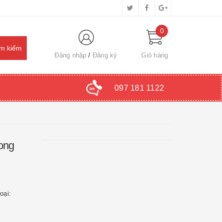
0
Đăng nhập
Đăng ký
Giỏ hàng
097 181 1122
Long
oại: