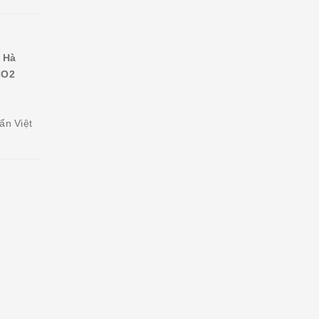
 Hà
CO2
,
ẩn Việt