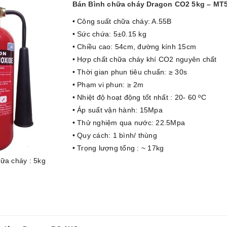
Bán Bình chữa cháy Dragon CO2 5kg – MT
• Công suất chữa cháy: A.55B
• Sức chứa: 5±0.15 kg
• Chiều cao: 54cm, đường kính 15cm
• Hợp chất chữa cháy khí CO2 nguyên chất
• Thời gian phun tiêu chuẩn: ≥ 30s
• Phạm vi phun: ≥ 2m
• Nhiệt độ hoạt động tốt nhất : 20- 60 ºC
• Áp suất vận hành: 15Mpa
• Thử nghiệm qua nước: 22.5Mpa
• Quy cách: 1 bình/ thùng
• Trọng lượng tổng : ~ 17kg
ữa cháy : 5kg