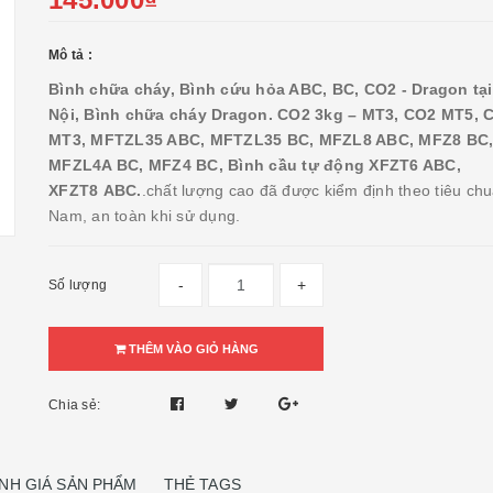
Mô tả :
Bình chữa cháy, Bình cứu hỏa ABC, BC, CO2 - Dragon tại
Nội, Bình chữa cháy Dragon. CO2 3kg – MT3, CO2 MT5, 
MT3, MFTZL35 ABC, MFTZL35 BC, MFZL8 ABC, MFZ8 BC
MFZL4A BC, MFZ4 BC, Bình cầu tự động XFZT6 ABC,
XFZT8 ABC.
.chất lượng cao đã được kiểm định theo tiêu chu
Nam, an toàn khi sử dụng.
-
+
Số lượng
THÊM VÀO GIỎ HÀNG
Chia sẻ:
NH GIÁ SẢN PHẨM
THẺ TAGS