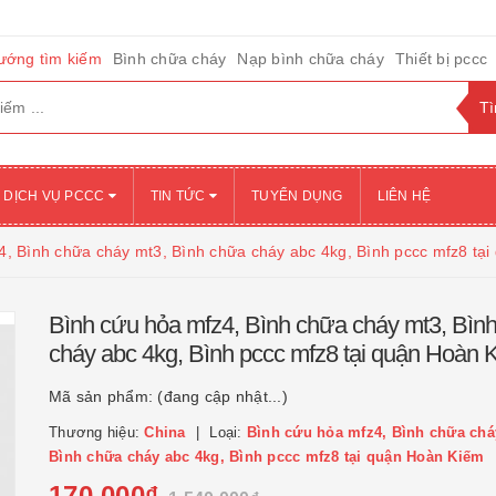
ướng tìm kiếm
Bình chữa cháy
Nạp bình chữa cháy
Thiết bị pccc
DỊCH VỤ PCCC
TIN TỨC
TUYỂN DỤNG
LIÊN HỆ
4, Bình chữa cháy mt3, Bình chữa cháy abc 4kg, Bình pccc mfz8 tạ
Bình cứu hỏa mfz4, Bình chữa cháy mt3, Bìn
cháy abc 4kg, Bình pccc mfz8 tại quận Hoàn 
Mã sản phẩm:
(đang cập nhật...)
Thương hiệu:
China
Loại:
Bình cứu hỏa mfz4, Bình chữa chá
Bình chữa cháy abc 4kg, Bình pccc mfz8 tại quận Hoàn Kiếm
170.000₫