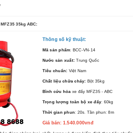
n
y MFZ35 35kg ABC:
Thông số kỹ thuật:
Mã sản phẩm
: BCC-VN-14
Nước sản xuất:
Trung Quốc
Tiêu chuẩn:
Việt Nam
Chất liệu chữa cháy:
Bột 35kg
Bình cứu hỏa
xe đẩy MFZ35 - ABC
Trọng lượng toàn bộ xe đẩy
: 60kg
Thời gian phun
: 20s. Tần phun: 8m
Giá bán: 1.540.000vnđ