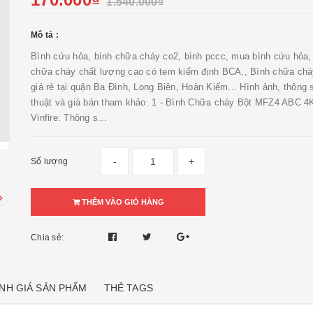
1.540.000₫
Mô tả :
Bình cứu hỏa, bình chữa cháy co2, bình pccc, mua bình cứu hỏa,
chữa cháy chất lượng cao có tem kiểm định BCA,, Bình chữa ch
giá rẻ tại quận Ba Đình, Long Biên, Hoàn Kiếm... Hình ảnh, thông 
thuật và giá bán tham khảo: 1 - Bình Chữa cháy Bột MFZ4 ABC 4
Vinfire: Thông s...
-
+
Số lượng
THÊM VÀO GIỎ HÀNG
Chia sẻ:
NH GIÁ SẢN PHẨM
THẺ TAGS