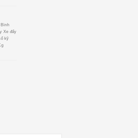
 Bình
áy Xe đẩy
số kỹ
Kg