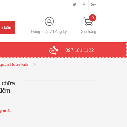
0
Đăng nhập
Đăng ký
Giỏ hàng
097 181 1122
i quận Hoàn Kiếm
h chữa
Kiếm
y mt3,