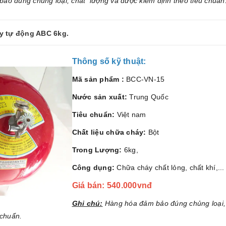
ảo đúng chủng loại, chất lượng và được kiểm định theo tiêu chuẩn
y tự động ABC 6kg.
Thông số kỹ thuật:
Mã sản phẩm :
BCC-VN-15
Nước sản xuất:
Trung Quốc
Tiêu chuẩn:
Việt nam
Chất liệu chữa cháy:
Bột
Trong Lượng:
6kg,
Công dụng:
Chữa cháy chất lỏng, chất khí,...
Giá bán: 540.000vnđ
Ghi chú:
Hàng hóa đảm bảo đúng chủng loại,
 chuẩn.