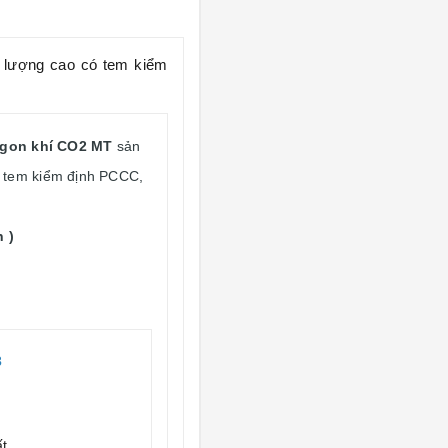
t lượng cao có tem kiểm
agon
khí CO2 MT
sản
C, tem kiểm định PCCC,
 )
3
ất