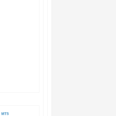
– MT5