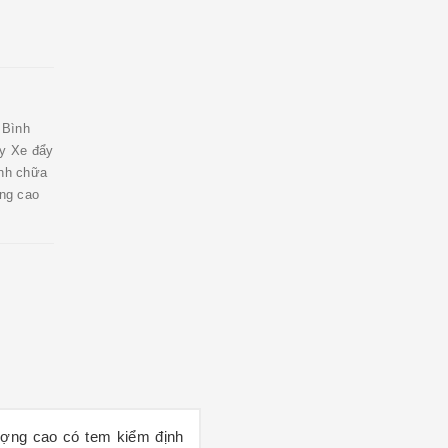
 Bình
áy Xe đẩy
ình chữa
ng cao
ượng cao có tem kiểm định