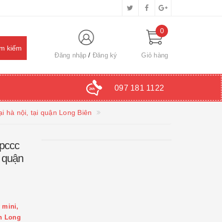
0
Đăng nhập
Đăng ký
Giỏ hàng
097 181 1122
i hà nội, tại quận Long Biên
 pccc
i quận
 mini,
ận Long