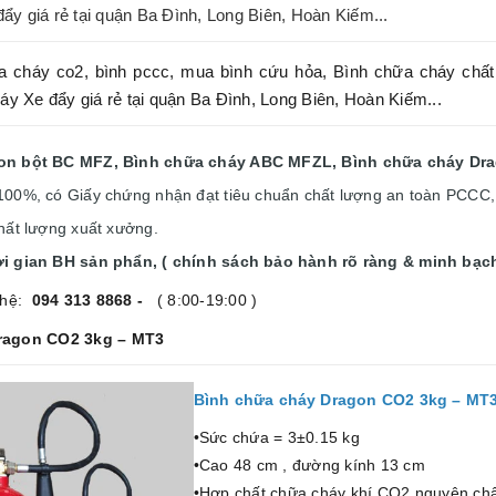
y giá rẻ tại quận Ba Đình, Long Biên, Hoàn Kiếm...
a cháy co2, bình pccc, mua bình cứu hỏa, Bình chữa cháy chấ
áy Xe đẩy giá rẻ tại quận Ba Đình, Long Biên, Hoàn Kiếm...
gon
bột BC MFZ, Bình chữa cháy ABC MFZL, Bình chữa cháy
Dr
i 100%, có Giấy chứng nhận đạt tiêu chuẩn chất lượng an toàn PCC
hất lượng xuất xưởng.
i gian BH sản phẩn, ( chính sách bảo hành rõ ràng & minh bạch
 hệ:
094 313 8868 -
( 8:00-19:00 )
Dragon CO2 3kg – MT3
Bình chữa cháy Dragon CO2 3kg – MT
•Sức chứa = 3±0.15 kg
•Cao 48 cm , đường kính 13 cm
•Hợp chất chữa cháy khí CO2 nguyên ch