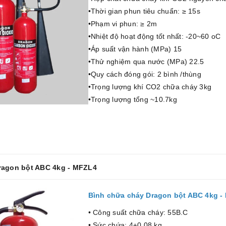
•Thời gian phun tiêu chuẩn: ≥ 15s
•Phạm vi phun: ≥ 2m
•Nhiệt độ hoạt động tốt nhất: -20~60 oC
•Áp suất vận hành (MPa) 15
•Thử nghiệm qua nước (MPa) 22.5
•Quy cách đóng gói: 2 bình /thùng
•Trọng lượng khí CO2 chữa cháy 3kg
•Trọng lượng tổng ~10.7kg
Dragon bột ABC 4kg - MFZL4
Bình chữa cháy Dragon bột ABC 4kg -
• Công suất chữa cháy: 55B.C
• Sức chứa: 4±0.08 kg