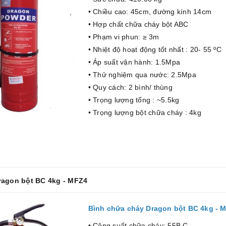
• Chiều cao: 45cm, đường kính 14cm
• Hợp chất chữa cháy bột ABC
• Phạm vi phun: ≥ 3m
• Nhiệt độ hoạt động tốt nhất : 20- 55 ºC
• Áp suất vận hành: 1.5Mpa
• Thử nghiệm qua nước: 2.5Mpa
• Quy cách: 2 bình/ thùng
• Trọng lượng tổng : ~5.5kg
• Trọng lượng bột chữa cháy : 4kg
ragon bột BC 4kg - MFZ4
Bình chữa cháy Dragon bột BC 4kg - 
• Công suất chữa cháy: 55B.C