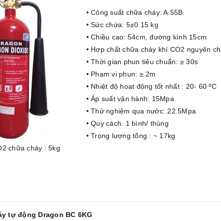
• Công suất chữa cháy: A.55B
• Sức chứa: 5±0.15 kg
• Chiều cao: 54cm, đường kính 15cm
• Hợp chất chữa cháy khí CO2 nguyên ch
• Thời gian phun tiêu chuẩn: ≥ 30s
• Phạm vi phun: ≥ 2m
• Nhiệt độ hoạt động tốt nhất : 20- 60 ºC
• Áp suất vận hành: 15Mpa
• Thử nghiệm qua nước: 22.5Mpa
• Quy cách: 1 bình/ thùng
• Trọng lượng tổng : ~ 17kg
O2 chữa cháy : 5kg
háy tự động Dragon BC 6KG