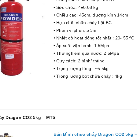
• Sức chứa: 4±0.08 kg
• Chiều cao: 45cm, đường kính 14cm
• Hợp chất chữa cháy bột BC
• Phạm vi phun: ≥ 3m
• Nhiệt độ hoạt động tốt nhất : 20- 55 ºC
• Áp suất vận hành: 1.5Mpa
• Thử nghiệm qua nước: 2.5Mpa
• Quy cách: 2 bình/ thùng
• Trọng lượng tổng : ~5.5kg
• Trọng lượng bột chữa cháy : 4kg
háy Dragon CO2 5kg – MT5
Bán Bình chữa cháy Dragon CO2 5kg 