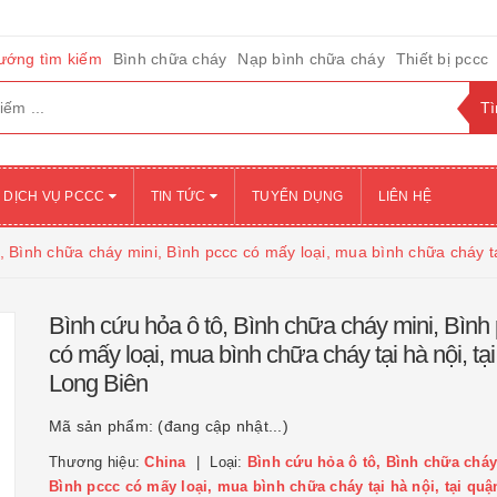
ướng tìm kiếm
Bình chữa cháy
Nạp bình chữa cháy
Thiết bị pccc
DỊCH VỤ PCCC
TIN TỨC
TUYỂN DỤNG
LIÊN HỆ
, Bình chữa cháy mini, Bình pccc có mấy loại, mua bình chữa cháy tạ
Bình cứu hỏa ô tô, Bình chữa cháy mini, Bình
có mấy loại, mua bình chữa cháy tại hà nội, tạ
Long Biên
Mã sản phẩm:
(đang cập nhật...)
Thương hiệu:
China
Loại:
Bình cứu hỏa ô tô, Bình chữa cháy
Bình pccc có mấy loại, mua bình chữa cháy tại hà nội, tại qu