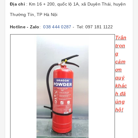
Địa chỉ
: Km 16 + 200, quốc lộ 1A, xã Duyên Thái, huyện
Thường Tín, TP Hà Nội
Hotline - Zalo
:
038 444 0287
- Tel: 097 181 1122
T
rân
trọn
g
cảm
ơn
quý
khác
h đã
ủng
hộ!