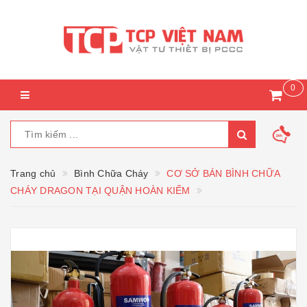
0
Trang chủ
Bình Chữa Cháy
CƠ SỞ BÁN BÌNH CHỮA
CHÁY DRAGON TẠI QUẬN HOÀN KIẾM