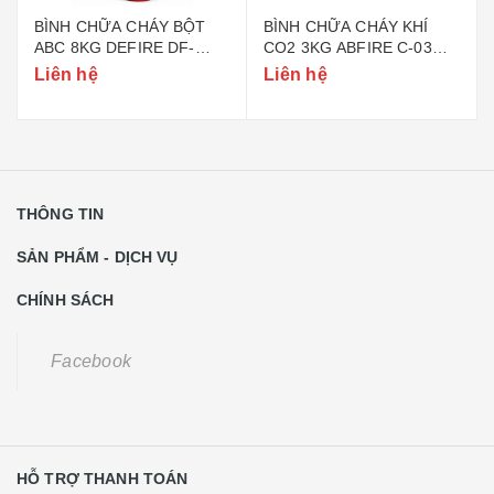
BÌNH CHỮA CHÁY BỘT
BÌNH CHỮA CHÁY KHÍ
ABC 8KG DEFIRE DF-
CO2 3KG ABFIRE C-03
ABC8 (BỘ CÔNG AN)
(TEM BỘ CÔNG AN)
Liên hệ
Liên hệ
THÔNG TIN
SẢN PHẨM - DỊCH VỤ
CHÍNH SÁCH
Facebook
HỖ TRỢ THANH TOÁN