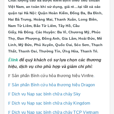
Chất lượng cao đã được kiểm định theo tiêu chuẩn
Việt Nam, an toàn khi sử dụng, giá rẻ…tại tất cả các
quận tại Hà Nội: Quận Hoàn Kiếm, Đống Đa, Ba Đình,
Hai Bà Trưng, Hoàng Mai, Thanh Xuân, Long Biên,
Nam Từ Liêm, Bắc Từ Liêm, Tây Hồ, Cầu
Giấy, Hà Đông. Các Huyện: Ba Vì, Chương Mỹ, Phúc
Thọ, Đan Phượng, Đông Anh, Gia Lâm, Hoài Đức, Mê
Linh, Mỹ Đức, Phú Xuyên, Quốc Oai, Sóc Sơn, Thạch
Thất, Thanh Oai, Thường Tín, Ứng Hòa, Thanh Trì.
Ê
link
để quý khách có sự lựa chọn các thương
hiệu, dịch vụ cho phù hợp và giảm chi phí:
F
Sản phẩn Bình cứu hỏa thương hiệu Vinfire
.
F
Sản phẩn Bình cứu hỏa thương hiệu Dragon
F
Dịch vụ Nạp sạc bình chữa cháy Sky
F
Dịch vụ Nạp sạc bình chữa cháy Kingdom
F
Dịch vụ Nạp sạc bình chữa cháy TCP Vietnam