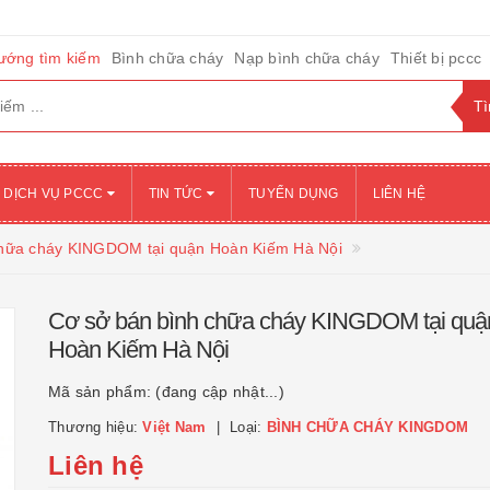
ướng tìm kiếm
Bình chữa cháy
Nạp bình chữa cháy
Thiết bị pccc
DỊCH VỤ PCCC
TIN TỨC
TUYỂN DỤNG
LIÊN HỆ
chữa cháy KINGDOM tại quận Hoàn Kiếm Hà Nội
Cơ sở bán bình chữa cháy KINGDOM tại quậ
Hoàn Kiếm Hà Nội
Mã sản phẩm:
(đang cập nhật...)
Thương hiệu:
Việt Nam
Loại:
BÌNH CHỮA CHÁY KINGDOM
Liên hệ