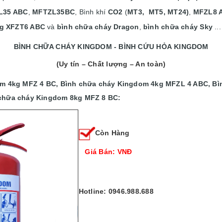
L35 ABC
,
MFTZL35BC
, Bình khí
CO2
(
MT3, MT5, MT24)
,
MFZL8 
ng XFZT6 ABC
và
bình chữa cháy Dragon
,
bình chữa cháy Sky
..
BÌNH CHỮA CHÁY KINGDOM - BÌNH CỨU HỎA KINGDOM
(Uy tín – Chất lượng – An toàn)
om 4kg MFZ 4 BC,
Bình chữa cháy Kingdom 4kg MFZL 4 ABC,
Bì
chữa cháy Kingdom 8kg MFZ 8 BC:
Còn Hàng
Giá Bán: VNĐ
Hotline: 0946.988.688