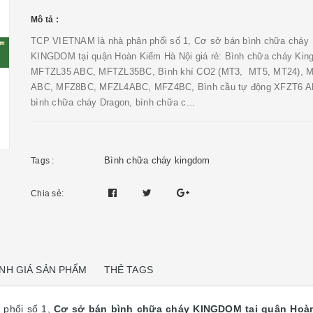
Mô tả :
TCP VIETNAM là nhà phân phối số 1, Cơ sở bán bình chữa cháy
KINGDOM tại quận Hoàn Kiếm Hà Nội giá rẻ: Bình chữa cháy Ki
MFTZL35 ABC, MFTZL35BC, Bình khí CO2 (MT3, MT5, MT24), 
ABC, MFZ8BC, MFZL4ABC, MFZ4BC, Bình cầu tự động XFZT6 A
bình chữa cháy Dragon, bình chữa c...
Bình chữa cháy kingdom
Tags :
Chia sẻ:
NH GIÁ SẢN PHẨM
THẺ TAGS
 phối số 1,
Cơ sở bán bình chữa cháy KINGDOM tại quận Hoàn 