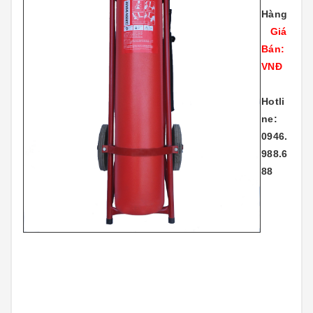
Hàng
Giá
Bán:
VNĐ
Hotli
ne:
0946.
988.6
88