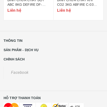
ABC 8KG DEFIRE DF-
CO2 3KG ABFIRE C-03
ABC8 (BỘ CÔNG AN)
(TEM BỘ CÔNG AN)
Liên hệ
Liên hệ
THÔNG TIN
SẢN PHẨM - DỊCH VỤ
CHÍNH SÁCH
Facebook
HỖ TRỢ THANH TOÁN