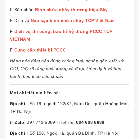
F Sản phẩn
Bình chữa cháy thương hiệu Sky
F Dịch vụ
Nạp sạc bình chữa cháy TCP Việt Nam
F
Dịch vụ thi công, bảo trì hệ thống PCCC TCP
VIETNAM
F
Cung cấp thiêt bị PCCC
Hàng hóa đảm bảo đúng chủng loại, nguồn gốc xuất xứ
C/O, C/Q rõ ràng chất lượng và được kiểm định và bảo
hành theo theo tiêu chuẩn
Mọi chi tiết xin liên hệ:
Địa chỉ
:
Số 19, ngách 112/37, Nam Dư, quận Hoàng Mai,
TP Hà Nội
- Zalo
: 097 749 6869 - Hotline:
094 698 8688
(
Địa chỉ
:
Số 158, Ngọc Hà, quận Ba Đình, TP Hà Nội