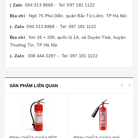
Zalo
: 094 313 8868 - Tel: 097 181 1122
(
Địa chỉ
: Ngõ 75 Phú Diễn, quận Bắc Từ Liêm, TP Hà Nội
- Zalo
: 094 313 8868 - Tel: 097 181 1122
(
Địa chỉ
: Km 16 + 200, quốc lộ 1A, xã Duyên Thái, huyện
Thường Tín, TP Hà Nội
- Zalo
: 038 444 0287 - Tel: 097 181 1122
(
SẢN PHẨM LIÊN QUAN
BÌNH CHỮA CHÁY BỘT
BÌNH CHỮA CHÁY KHÍ