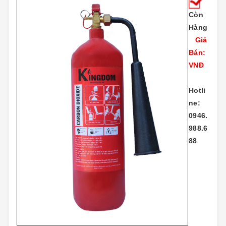
Còn
Hàng
Giá
Bán:
VNĐ
Hotli
ne:
0946.
988.6
88