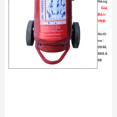
Hàng
Giá
Bán:
VNĐ
Hotli
ne:
0946.
988.6
88