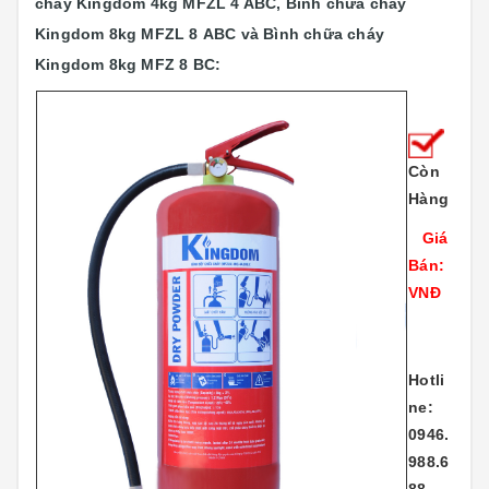
cháy Kingdom 4kg MFZL 4 ABC,
Bình chữa cháy
Kingdom 8kg MFZL 8 ABC và Bình chữa cháy
Kingdom 8kg MFZ 8 BC:
Còn
Hàng
Giá
Bán:
VNĐ
Hotli
ne:
0946.
988.6