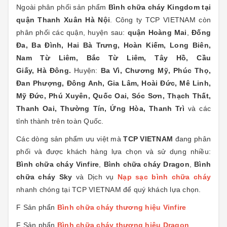
Ngoài phân phối sản phẩm
Bình chữa cháy Kingdom
tại
quận Thanh Xuân
Hà Nội
. Công ty TCP VIETNAM còn
phân phối các quận, huyện sau:
quận
Hoàng Mai
,
Đống
Đa, Ba Đình, Hai Bà Trưng, Hoàn Kiếm, Long Biên,
Nam Từ Liêm, Bắc Từ Liêm, Tây Hồ, Cầu
Giấy, Hà Đông.
Huyện:
Ba Vì, Chương Mỹ, Phúc Thọ,
Đan Phượng, Đông Anh, Gia Lâm, Hoài Đức, Mê Linh,
Mỹ Đức, Phú Xuyên, Quốc Oai, Sóc Sơn, Thạch Thất,
Thanh Oai, Thường Tín, Ứng Hòa, Thanh Trì
và các
tỉnh thành trên toàn Quốc.
Các dòng sản phẩm ưu việt mà
TCP VIETNAM
đang phân
phối và được khách hàng lựa chọn và sử dụng nhiều:
Bình chữa cháy Vinfire
,
Bình chữa cháy Dragon
,
Bình
chữa cháy Sky
và Dịch vụ
Nạp sạc bình chữa cháy
nhanh chóng tại TCP VIETNAM
để quý khách lựa chọn.
F Sản phẩn
Bình chữa cháy thương hiệu
Vinfire
F Sản phẩn
Bình chữa cháy thương hiệu Dragon