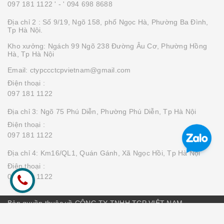
097 181 1122 '
- ' 094 698 8688
Địa chỉ 2 : Số 9/19, Ngõ 158, phố Ngọc Hà, Phường Ba Đình,
Tp Hà Nội.
Kho xưởng: Ngách 99 Ngõ 238 Đường Âu Cơ, Phường Hồng
Hà, Tp Hà Nội
Email: ctypccctcpvietnam@gmail.com
Điện thoại :
097 181 1122
Địa chỉ 3: Ngõ 75 Phú Diễn, Phường Phú Diễn, Tp Hà Nội
Điện thoại :
097 181 1122
Địa chỉ 4: Km16/QL1, Quán Gánh, Xã Ngọc Hồi, Tp Hà Nội
Điện thoại :
097 181 1122
Bản quyền thuộc về CÔNG TY TNHH TCP VIỆT NAM
Cung cấp bởi
Sapo