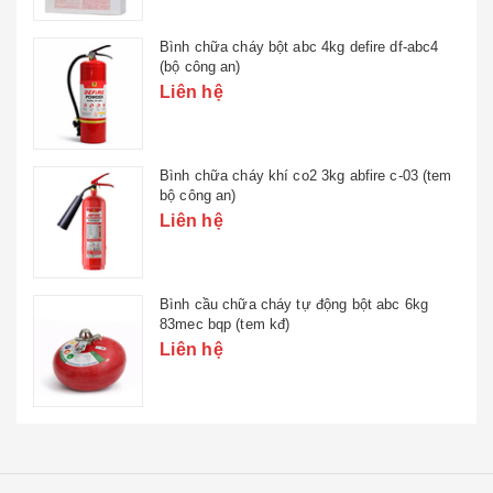
Bình chữa cháy bột abc 4kg defire df-abc4
(bộ công an)
Liên hệ
Bình chữa cháy khí co2 3kg abfire c-03 (tem
bộ công an)
Liên hệ
Bình cầu chữa cháy tự động bột abc 6kg
83mec bqp (tem kđ)
Liên hệ