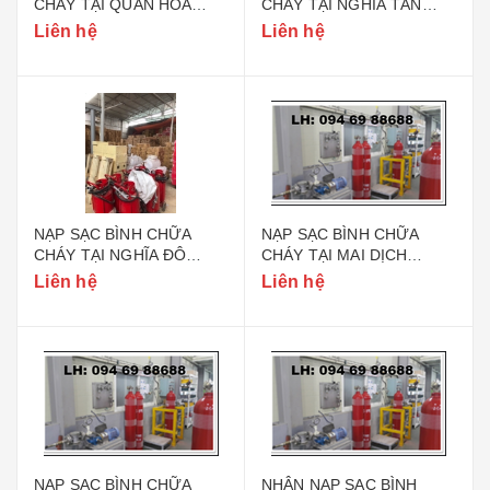
CHÁY TẠI QUAN HOA
CHÁY TẠI NGHĨA TÂN
QUẬN CẦU GIẤY
QUẬN CẦU GIẤY HÀ NỘI
Liên hệ
Liên hệ
NẠP SẠC BÌNH CHỮA
NẠP SẠC BÌNH CHỮA
CHÁY TẠI NGHĨA ĐÔ
CHÁY TẠI MAI DỊCH
QUẬN CẦU GIẤY HÀ NỘI
QUẬN CẦU GIẤY HÀ NỘI
Liên hệ
Liên hệ
NẠP SẠC BÌNH CHỮA
NHẬN NẠP SẠC BÌNH