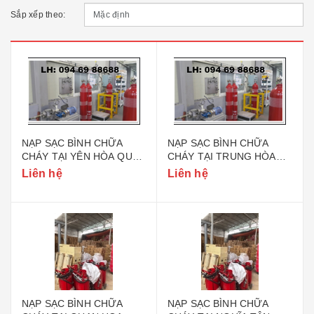
Sắp xếp theo:
NẠP SẠC BÌNH CHỮA
NẠP SẠC BÌNH CHỮA
CHÁY TẠI YÊN HÒA QUẬN
CHÁY TẠI TRUNG HÒA
CẦU GIẤY HÀ NỘI
QUẬN CẦU GIẤY HÀ NỘI
Liên hệ
Liên hệ
NẠP SẠC BÌNH CHỮA
NẠP SẠC BÌNH CHỮA