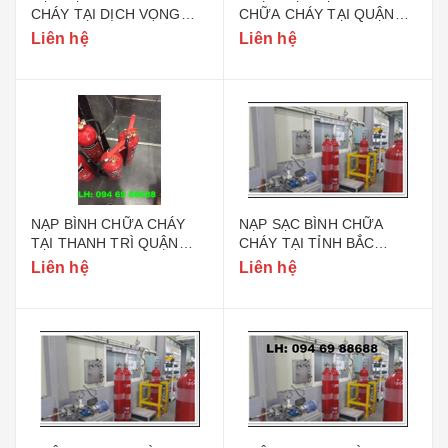
CHÁY TẠI DỊCH VỌNG
CHỮA CHÁY TẠI QUẬN
QUẬN CẦU GIẤY HÀ NỘI
CẦU GIẤY HÀ NỘI
Liên hệ
Liên hệ
NẠP BÌNH CHỮA CHÁY
NẠP SẠC BÌNH CHỮA
TẠI THANH TRÌ QUẬN
CHÁY TẠI TỈNH BẮC
HOÀNG MAI
GIANG
Liên hệ
Liên hệ