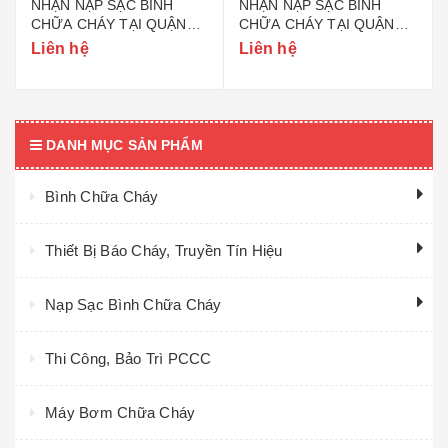
NHẬN NẠP SẠC BÌNH
NHẬN NẠP SẠC BÌNH
CHỮA CHÁY TẠI QUẬN
CHỮA CHÁY TẠI QUẬN
ĐỐNG ĐA HÀ NỘI
HOÀNG MAI HÀ NỘI
Liên hệ
Liên hệ
DANH MỤC SẢN PHẨM
Bình Chữa Cháy
Thiết Bị Báo Cháy, Truyền Tín Hiệu
Nạp Sạc Bình Chữa Cháy
Thi Công, Bảo Trì PCCC
Máy Bơm Chữa Cháy