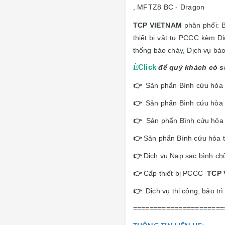
, MFTZ8 BC - Dragon
TCP VIETNAM
phân phối: 
thiết bị vật tự PCCC kèm D
thống báo cháy, Dịch vụ bảo 
Ê
Click
để quý khách có s
👉
Sản phẩn Bình cứu hỏa
👉
Sản phẩn Bình cứu hỏa
👉
Sản phẩn Bình cứu hỏa
👉
Sản phẩn Bình cứu hỏa 
👉
Dịch vụ Nạp sạc bình c
👉
Cấp thiết bị PCCC
TCP 
👉
Dịch vụ thi công, bảo t
======================