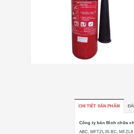
CHI TIẾT SẢN PHẨM
ĐÁ
Công ty bán Bình chữa c
ABC, MFTZL35 BC, MFZL8 A