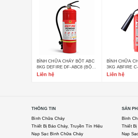
ÁY BỘT ABC
BÌNH CHỮA CHÁY BỘT ABC
BÌNH CHỮA CH
-ABC4 (BỘ
8KG DEFIRE DF-ABC8 (BỘ
3KG ABFIRE C
CÔNG AN)
CÔNG AN)
Liên hệ
Liên hệ
THÔNG TIN
SẢN PH
Bình Chữa Cháy
Bình C
Thiết Bị Báo Cháy, Truyền Tín Hiệu
Thiết B
Nạp Sạc Bình Chữa Cháy
Nạp Sạ