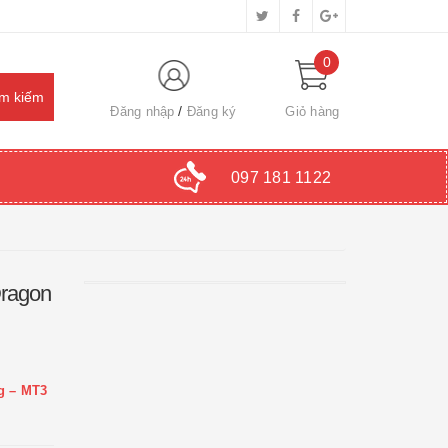
0
Đăng nhập
Đăng ký
Giỏ hàng
097 181 1122
Dragon
g – MT3