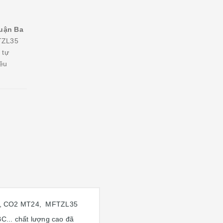
quận Ba
TZL35
 tự
iêu
, CO2 MT24, MFTZL35
.. chất lượng cao đã