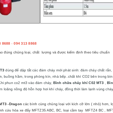
8 8688
-
094 313 8868
đúng chủng loại, chất lượng và được kiểm định theo tiêu chuẩn
MT3
dùng để dập tắt các đám cháy mới phát sinh: đám cháy chất rắn, 
iện, buồng hầm, trong phòng kín, nhà bếp..chất khí CO2 bên trong bì
 Khi phun co2 mt3 vào đám cháy,
Bình chữa cháy khí C02 MT3
,
Bìn
m loãng nồng độ hỗn hợp hơi khí cháy, đồng thời làm lạnh vùng cháy 
 MT3 -Dragon
các bình cùng chủng loại với kích cỡ lớn ( nhỏ) hơn, l
Bình cứu hỏa xe đẩy MFTZ35 ABC, BC, loại cầm tay MFTZ4 BC , 