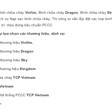
Bình chữa cháy
Vinfire
, Bình chữa cháy
Dragon
, Bình chữa cháy
Sk
ịch vụ Nạp sạc bình chữa cháy, T
hi công tư vấn lắp đặt các loại bì
trì
theo đúng tiêu chuẩn PCCC.
ự lựa chọn các thương hiệu, dịch vụ:
 thương hiệu
Vinfi
re.
 thương hiệu
Dragon
 thương hiệu
Sky
thương hiệu
Kingdom
hữa cháy
TCP Vietnam
Vietnam
rì hệ thống PCCC
TCP Vietnam
=