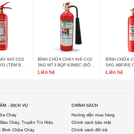
ÁY KHÍ CO2
BÌNH CHỮA CHÁY KHÍ CO2
BÌNH CHỮA C
-03 (TEM BỘ
3KG MT3 BQP 83MEC (BỘ
5KG ABFIRE 
QUỐC PHÒNG)
CÔNG AN)
Liên hệ
Liên hệ
ẨM - DỊCH VỤ
CHÍNH SÁCH
hữa Cháy
Hướng dẫn mua hàng
ị Báo Cháy, Truyền Tín Hiệu
Chính sách bảo mật
c Bình Chữa Cháy
Chính sách đổi trả