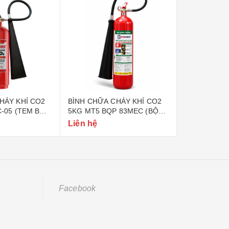
HÁY KHÍ CO2
BÌNH CHỮA CHÁY KHÍ CO2
BÌNH CHỮA 
C-05 (TEM BỘ
5KG MT5 BQP 83MEC (BỘ
6KG BQP 83
QUỐC PHÒNG)
PHÒNG)
Liên hệ
Liên hệ
Facebook