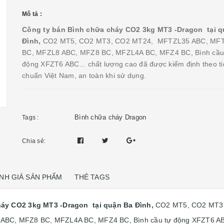
Mô tả :
Công ty bán Bình chữa cháy CO2 3kg MT3 -Dragon tại 
Đình,
CO2 MT5, CO2 MT3, CO2 MT24, MFTZL35 ABC, MF
BC, MFZL8 ABC, MFZ8 BC, MFZL4A BC, MFZ4 BC, Bình cầu
động XFZT6 ABC... chất lượng cao đã được kiểm định theo t
chuẩn Việt Nam, an toàn khi sử dụng.
Bình chữa cháy Dragon
Tags :
Chia sẻ:
NH GIÁ SẢN PHẨM
THẺ TAGS
háy CO2 3kg MT3 -Dragon tại quận Ba Đình,
CO2 MT5, CO2 MT3
BC, MFZ8 BC, MFZL4A BC, MFZ4 BC, Bình cầu tự động XFZT6 ABC.