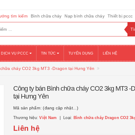
ướng tìm kiếm
Bình chữa cháy
Nạp bình chữa cháy
Thiết bị pccc
DỊCH VỤ PCCC
TIN TỨC
TUYỂN DỤNG
LIÊN HỆ
 chữa cháy CO2 3kg MT3 -Dragon tại Hưng Yên
Công ty bán Bình chữa cháy CO2 3kg MT3 -
tại Hưng Yên
Mã sản phẩm:
(đang cập nhật...)
Thương hiệu:
Việt Nam
Loại:
Bình chữa cháy Dragon CO2 3k
Liên hệ