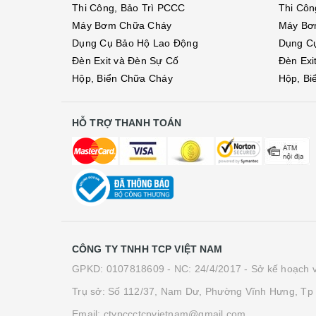
Thi Công, Bảo Trì PCCC
Thi Côn
Máy Bơm Chữa Cháy
Máy Bơ
Dụng Cụ Bảo Hộ Lao Động
Dụng C
Đèn Exit và Đèn Sự Cố
Đèn Exi
Hộp, Biển Chữa Cháy
Hộp, Bi
HỖ TRỢ THANH TOÁN
CÔNG TY TNHH TCP VIỆT NAM
GPKD: 0107818609 - NC: 24/4/2017 - Sở kế hoạch v
Trụ sở: Số 112/37, Nam Dư, Phường Vĩnh Hưng, Tp 
Email: ctypccctcpvietnam@gmail.com