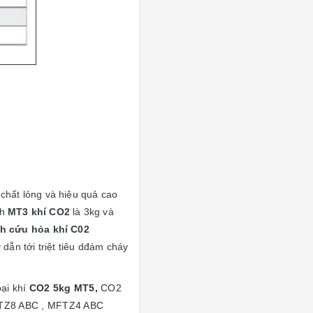
chất lỏng và hiệu quả cao
nh
MT3 khí CO2
là 3kg và
h cứu hỏa khí C02
dẫn tới triệt tiêu dđám cháy
oại khí
CO2 5kg MT5,
CO2
MFTZ8 ABC , MFTZ4 ABC