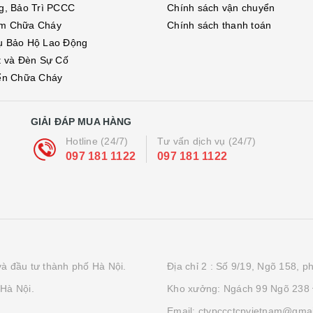
g, Bảo Trì PCCC
Chính sách vận chuyển
m Chữa Cháy
Chính sách thanh toán
ụ Bảo Hộ Lao Động
t và Đèn Sự Cố
ển Chữa Cháy
GIẢI ĐÁP MUA HÀNG
Hotline (24/7)
Tư vấn dịch vụ (24/7)
097 181 1122
097 181 1122
à đầu tư thành phố Hà Nội.
Địa chỉ 2 : Số 9/19, Ngõ 158, 
Hà Nội.
Kho xưởng: Ngách 99 Ngõ 238
Email: ctypccctcpvietnam@gma