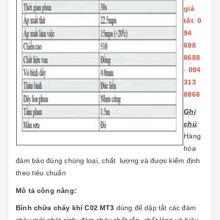
giá
tốt
:
0
94
698
8688
-
094
313
8868
Ghi
chú
:
Hàng
hóa
đảm bảo đúng chủng loại, chất lượng và được kiểm định
theo tiêu chuẩn
Mô tả công năng:
Bình chữa cháy khí C02 MT3
dùng để dập tắt các đám