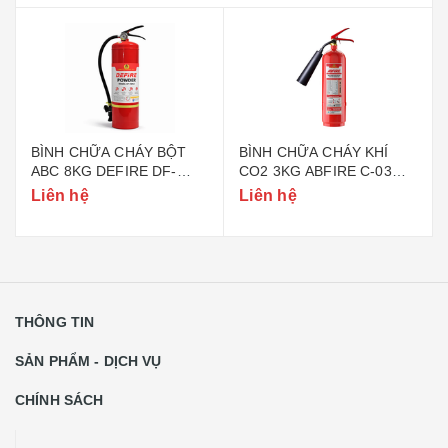
BÌNH CHỮA CHÁY BỘT
BÌNH CHỮA CHÁY KHÍ
ABC 8KG DEFIRE DF-
CO2 3KG ABFIRE C-03
ABC8 (BỘ CÔNG AN)
(TEM BỘ CÔNG AN)
Liên hệ
Liên hệ
THÔNG TIN
SẢN PHẨM - DỊCH VỤ
CHÍNH SÁCH