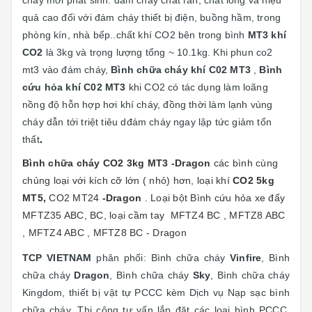
cháy mới phát sinh: đám cháy chất rắn, chất lỏng và hiệu
quả cao đối với đám cháy thiết bị điện, buồng hầm, trong
phòng kín, nhà bếp..chất khí CO2 bên trong bình
MT3 khí
CO2
là 3kg và trọng lượng tổng ~ 10.1kg. Khi phun co2
mt3 vào đám cháy,
Bình chữa cháy khí C02 MT3
,
Bình
cứu hỏa khí C02 MT3
khi CO2 có tác dụng làm loãng
nồng độ hỗn hợp hơi khí cháy, đồng thời làm lạnh vùng
cháy dẫn tới triệt tiêu dđám cháy ngay lập tức giảm tổn
thất
.
Bình chữa cháy CO2 3kg MT3 -Dragon
các bình cùng
chủng loại với kích cỡ lớn ( nhỏ) hơn, loại khí
CO2 5kg
MT5,
CO2 MT24
-Dragon
. Loại bột Bình cứu hỏa xe đẩy
MFTZ35 ABC, BC, loại cầm tay MFTZ4 BC , MFTZ8 ABC
, MFTZ4 ABC , MFTZ8 BC - Dragon
TCP VIETNAM
phân phối: Bình chữa cháy
Vinfire
, Bình
chữa cháy
Dragon
, Bình chữa cháy
Sky
, Bình chữa cháy
Kingdom, thiết bị vật tự PCCC kèm Dịch vụ Nạp sạc bình
chữa cháy, T
hi công tư vấn lắp đặt các loại bình PCCC,