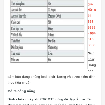
giá
tốt
:
0
94
698
8688
-
094
313
8868
Ghi
chú
:
Hàng
hóa
đảm bảo đúng chủng loại, chất lượng và được kiểm định
theo tiêu chuẩn
Mô tả công năng:
Bình chữa cháy khí C02 MT3
dùng để dập tắt các đám