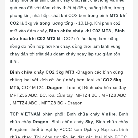
cháy mới phát sinh: đám cháy chất rắn, chất lỏng và hiệu
quả cao đối với đám cháy thiết bị điện, buồng hầm, trong
phòng kín, nhà bếp..chất khí CO2 bên trong bình
MT3 khí
CO2
là 3kg và trọng lượng tổng ~ 10.1kg. Khi phun co2
mt3 vào đám cháy,
Bình chữa cháy khí C02 MT3
,
Bình
cứu hỏa khí C02 MT3
khi CO2 có tác dụng làm loãng
nồng độ hỗn hợp hơi khí cháy, đồng thời làm lạnh vùng
cháy dẫn tới triệt tiêu dđám cháy ngay lập tức giảm tổn
thất
.
Bình chữa cháy CO2 3kg MT3 -Dragon
các bình cùng
chủng loại với kích cỡ lớn ( nhỏ) hơn, loại khí
CO2 5kg
MT5,
CO2 MT24
-Dragon
. Loại bột Bình cứu hỏa xe đẩy
MFTZ35 ABC, BC, loại cầm tay MFTZ4 BC , MFTZ8 ABC
, MFTZ4 ABC , MFTZ8 BC - Dragon
TCP VIETNAM
phân phối: Bình chữa cháy
Vinfire
, Bình
chữa cháy
Dragon
, Bình chữa cháy
Sky
, Bình chữa cháy
Kingdom, thiết bị vật tự PCCC kèm Dịch vụ Nạp sạc bình
chữa cháy, T
hi công tư vấn lắp đặt các loại bình PCCC,