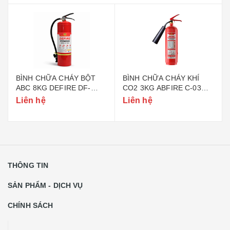
BÌNH CHỮA CHÁY BỘT
BÌNH CHỮA CHÁY KHÍ
ABC 8KG DEFIRE DF-
CO2 3KG ABFIRE C-03
ABC8 (BỘ CÔNG AN)
(TEM BỘ CÔNG AN)
Liên hệ
Liên hệ
THÔNG TIN
SẢN PHẨM - DỊCH VỤ
CHÍNH SÁCH