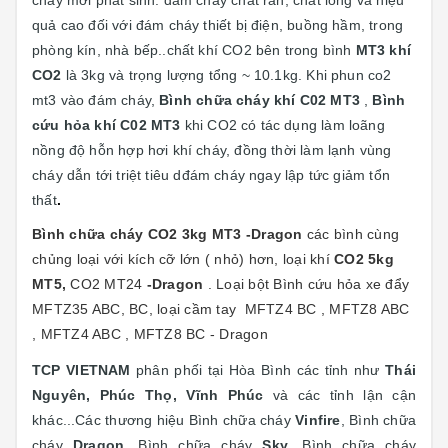
cháy mới phát sinh: đám cháy chất rắn, chất lỏng và hiệu
quả cao đối với đám cháy thiết bị điện, buồng hầm, trong
phòng kín, nhà bếp..chất khí CO2 bên trong bình
MT3 khí
CO2
là 3kg và trọng lượng tổng ~ 10.1kg. Khi phun co2
mt3 vào đám cháy,
Bình chữa cháy khí C02 MT3
,
Bình
cứu hỏa khí C02 MT3
khi CO2 có tác dụng làm loãng
nồng độ hỗn hợp hơi khí cháy, đồng thời làm lạnh vùng
cháy dẫn tới triệt tiêu dđám cháy ngay lập tức giảm tổn
thất
.
Bình chữa cháy CO2 3kg MT3 -Dragon
các bình cùng
chủng loại với kích cỡ lớn ( nhỏ) hơn, loại khí
CO2 5kg
MT5,
CO2 MT24
-Dragon
. Loại bột Bình cứu hỏa xe đẩy
MFTZ35 ABC, BC, loại cầm tay MFTZ4 BC , MFTZ8 ABC
, MFTZ4 ABC , MFTZ8 BC - Dragon
TCP VIETNAM
phân phối tại Hòa Bình các tỉnh như
Thái
Nguyên, Phúc Thọ, Vĩnh Phúc
và các tỉnh lận cận
khác...Các thương hiệu Bình chữa cháy
Vinfire
, Bình chữa
cháy
Dragon
, Bình chữa cháy
Sky
, Bình chữa cháy