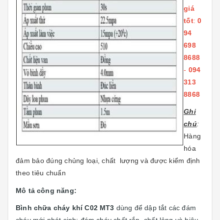
giá
tốt
:
0
94
698
8688
-
094
313
8868
Ghi
chú
:
Hàng
hóa
đảm bảo đúng chủng loại, chất lượng và được kiểm định
theo tiêu chuẩn
Mô tả công năng:
Bình chữa cháy khí C02 MT3
dùng để dập tắt các đám