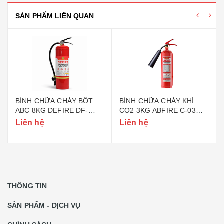
SẢN PHẨM LIÊN QUAN
BÌNH CHỮA CHÁY BỘT
BÌNH CHỮA CHÁY KHÍ
ABC 8KG DEFIRE DF-
CO2 3KG ABFIRE C-03
ABC8 (BỘ CÔNG AN)
(TEM BỘ CÔNG AN)
Liên hệ
Liên hệ
THÔNG TIN
SẢN PHẨM - DỊCH VỤ