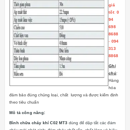
giá
tốt
:
0
94
698
8688
-
094
313
8868
Ghi
chú
:
Hàng
hóa
đảm bảo đúng chủng loại, chất lượng và được kiểm định
theo tiêu chuẩn
Mô tả công năng:
Bình chữa cháy khí C02 MT3
dùng để dập tắt các đám