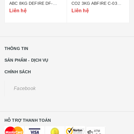
ABC 8KG DEFIRE DF-
CO2 3KG ABFIRE C-03
ABC8 (BỘ CÔNG AN)
(TEM BỘ CÔNG AN)
Liên hệ
Liên hệ
THÔNG TIN
SẢN PHẨM - DỊCH VỤ
CHÍNH SÁCH
Facebook
HỖ TRỢ THANH TOÁN