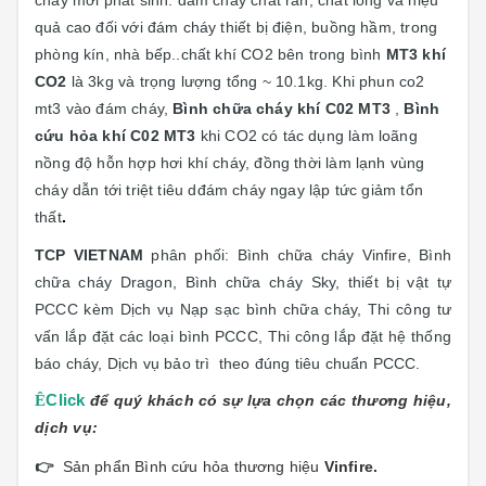
cháy mới phát sinh: đám cháy chất rắn, chất lỏng và hiệu
quả cao đối với đám cháy thiết bị điện, buồng hầm, trong
phòng kín, nhà bếp..chất khí CO2 bên trong bình
MT3 khí
CO2
là 3kg và trọng lượng tổng ~ 10.1kg. Khi phun co2
mt3 vào đám cháy,
Bình chữa cháy khí C02 MT3
,
Bình
cứu hỏa khí C02 MT3
khi CO2 có tác dụng làm loãng
nồng độ hỗn hợp hơi khí cháy, đồng thời làm lạnh vùng
cháy dẫn tới triệt tiêu dđám cháy ngay lập tức giảm tổn
thất
.
TCP VIETNAM
phân phối: Bình chữa cháy Vinfire, Bình
chữa cháy Dragon, Bình chữa cháy Sky, thiết bị vật tự
PCCC kèm Dịch vụ Nạp sạc bình chữa cháy, T
hi công tư
vấn lắp đặt các loại bình PCCC, Thi công lắp đặt hệ thống
báo cháy, Dịch vụ bảo trì
theo đúng tiêu chuẩn PCCC.
Ê
Click
để quý khách có sự lựa chọn các thương hiệu,
dịch vụ:
👉
Sản phẩn Bình cứu hỏa thương hiệu
Vinfi
re.