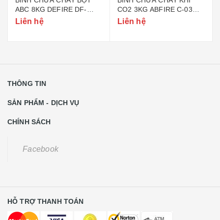
ABC 8KG DEFIRE DF-
CO2 3KG ABFIRE C-03
ABC8 (BỘ CÔNG AN)
(TEM BỘ CÔNG AN)
Liên hệ
Liên hệ
THÔNG TIN
SẢN PHẨM - DỊCH VỤ
CHÍNH SÁCH
Facebook
HỖ TRỢ THANH TOÁN