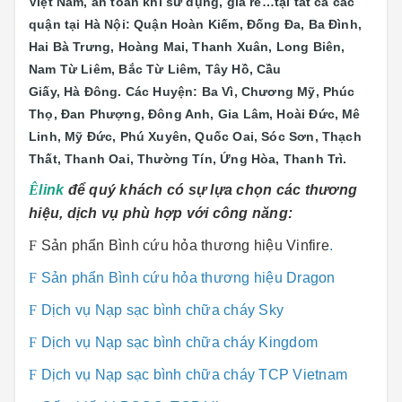
Việt Nam, an toàn khi sử dụng, giá rẻ…tại tất cả các
quận tại Hà Nội: Quận Hoàn Kiếm, Đống Đa, Ba Đình,
Hai Bà Trưng, Hoàng Mai, Thanh Xuân, Long Biên,
Nam Từ Liêm, Bắc Từ Liêm, Tây Hồ, Cầu
Giấy, Hà Đông. Các Huyện: Ba Vì, Chương Mỹ, Phúc
Thọ, Đan Phượng, Đông Anh, Gia Lâm, Hoài Đức, Mê
Linh, Mỹ Đức, Phú Xuyên, Quốc Oai, Sóc Sơn, Thạch
Thất, Thanh Oai, Thường Tín, Ứng Hòa, Thanh Trì.
Ê
link
để quý khách có sự lựa chọn các thương
hiệu, dịch vụ phù hợp với công năng:
F
Sản phẩn Bình cứu hỏa thương hiệu Vinfire
.
F
Sản phẩn Bình cứu hỏa thương hiệu Dragon
F
Dịch vụ Nạp sạc bình chữa cháy Sky
F
Dịch vụ Nạp sạc bình chữa cháy Kingdom
F
Dịch vụ Nạp sạc bình chữa cháy TCP Vietnam