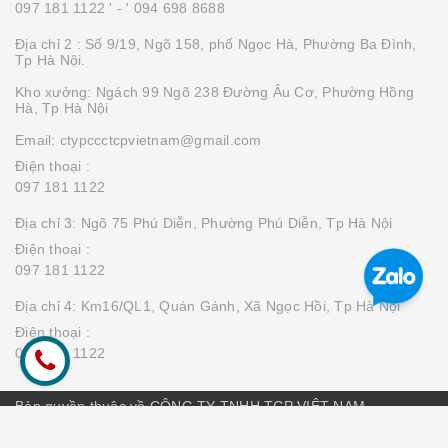
097 181 1122 '
- ' 094 698 8688
Địa chỉ 2 : Số 9/19, Ngõ 158, phố Ngọc Hà, Phường Ba Đình,
Tp Hà Nội.
Kho xưởng: Ngách 99 Ngõ 238 Đường Âu Cơ, Phường Hồng
Hà, Tp Hà Nội
Email: ctypccctcpvietnam@gmail.com
Điện thoại :
097 181 1122
Địa chỉ 3: Ngõ 75 Phú Diễn, Phường Phú Diễn, Tp Hà Nội
Điện thoại :
097 181 1122
Địa chỉ 4: Km16/QL1, Quán Gánh, Xã Ngọc Hồi, Tp Hà Nội
Điện thoại :
097 181 1122
Bản quyền thuộc về CÔNG TY TNHH TCP VIỆT NAM
Cung cấp bởi
Sapo