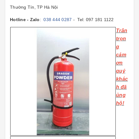
Thường Tín, TP Hà Nội
Hotline - Zalo
:
038 444 0287
- Tel: 097 181 1122
T
rân
trọn
g
cảm
ơn
quý
khác
h đã
ủng
hộ!