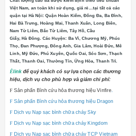
Chất lượng cao đã được kiểm định theo tiêu chuẩn
Việt Nam, an toàn khi sử dụng, giá rẻ…tại tất cả các
quận tại Hà Nội: Quận Hoàn Kiếm, Đống Đa, Ba Đình,
Hai Bà Trưng, Hoàng Mai, Thanh Xuân, Long Biên,
Nam Từ Liêm, Bắc Từ Liêm, Tây Hồ, Cầu
Giấy, Hà Đông. Các Huyện: Ba Vì, Chương Mỹ, Phúc
Thọ, Đan Phượng, Đông Anh, Gia Lâm, Hoài Đức, Mê
Linh, Mỹ Đức, Phú Xuyên, Quốc Oai, Sóc Sơn, Thạch
Thất, Thanh Oai, Thường Tín, Ứng Hòa, Thanh Trì.
Ê
link
để quý khách có sự lựa chọn các thương
hiệu, dịch vụ cho phù hợp và giảm chi phí:
F
Sản phẩn Bình cứu hỏa thương hiệu Vinfire
.
F
Sản phẩn Bình cứu hỏa thương hiệu Dragon
F
Dịch vụ Nạp sạc bình chữa cháy Sky
F
Dịch vụ Nạp sạc bình chữa cháy Kingdom
F
Dịch vụ Nạp sạc bình chữa cháy TCP Vietnam