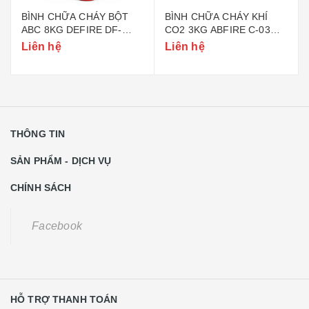
BÌNH CHỮA CHÁY BỘT
BÌNH CHỮA CHÁY KHÍ
ABC 8KG DEFIRE DF-
CO2 3KG ABFIRE C-03
ABC8 (BỘ CÔNG AN)
(TEM BỘ CÔNG AN)
Liên hệ
Liên hệ
THÔNG TIN
SẢN PHẨM - DỊCH VỤ
CHÍNH SÁCH
Facebook
HỖ TRỢ THANH TOÁN