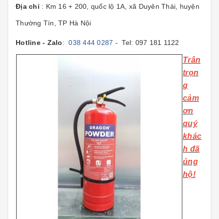
Địa chỉ
: Km 16 + 200, quốc lộ 1A, xã Duyên Thái, huyện
Thường Tín, TP Hà Nội
Hotline - Zalo
:
038 444 0287
- Tel: 097 181 1122
T
rân
trọn
g
cảm
ơn
quý
khác
h đã
ủng
hộ!