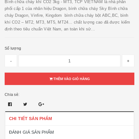
Bình chữa cháy khí CO2 3kg - MT3, TCP VIETNAM là nhà phân
phối cấp 1 của nhãn hiệu Dragon, bình chữa cháy Sky Bình chữa
cháy Dragon, Vinfire, Kingdom bình chữa cháy bột ABC,BC, bình
khí CO2 – MT2, MT3, MT5, MT24… chất lượng cao đã được kiểm
định theo tiêu chuẩn Việt Nam, an toàn khi sử...
Số lượng
-
+
THÊM VÀO GIỎ HÀNG
Chia sẻ:
CHI TIẾT SẢN PHẨM
ĐÁNH GIÁ SẢN PHẨM