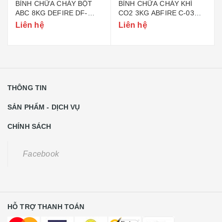
BÌNH CHỮA CHÁY BỘT
BÌNH CHỮA CHÁY KHÍ
ABC 8KG DEFIRE DF-
CO2 3KG ABFIRE C-03
ABC8 (BỘ CÔNG AN)
(TEM BỘ CÔNG AN)
Liên hệ
Liên hệ
THÔNG TIN
SẢN PHẨM - DỊCH VỤ
CHÍNH SÁCH
Facebook
HỖ TRỢ THANH TOÁN