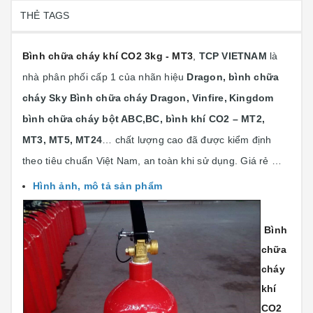
THẺ TAGS
Bình chữa cháy khí CO2 3kg - MT3
,
TCP VIETNAM
là
nhà phân phối cấp 1 của nhãn hiệu
Dragon, bình chữa
cháy Sky Bình chữa cháy Dragon, Vinfire,
Kingdom
bình chữa cháy bột ABC,BC, bình khí CO2 – MT2,
MT3, MT5, MT24
… chất lượng cao đã được kiểm định
theo tiêu chuẩn Việt Nam, an toàn khi sử dụng. Giá rẻ …
Hình ảnh, mô tả sản phẩm
Bình
chữa
cháy
khí
CO2