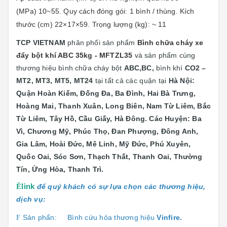
(MPa) 10~55. Quy cách đóng gói: 1 bình / thùng. Kích
thước (cm) 22×17×59. Trọng lượng (kg): ~
11
TCP VIETNAM
phân phối sản phẩm
Bình chữa cháy xe
đẩy bột khí ABC 35kg - MFTZL35
và sản phẩm cùng
thương hiệu bình chữa cháy bột
ABC,BC,
bình khí
CO2 –
MT2, MT3, MT5, MT24
tại
tất cả các quận tại
Hà Nội:
Quận
Hoàn Kiếm, Đống Đa, Ba Đình, Hai Bà Trưng,
Hoàng Mai, Thanh Xuân, Long Biên, Nam Từ Liêm, Bắc
Từ Liêm, Tây Hồ, Cầu Giấy, Hà Đông. Các Huyện: Ba
Vì, Chương Mỹ, Phúc Thọ, Đan Phượng, Đông Anh,
Gia Lâm, Hoài Đức, Mê Linh, Mỹ Đức, Phú Xuyên,
Quốc Oai, Sóc Sơn, Thạch Thất, Thanh Oai, Thường
Tín, Ứng Hòa, Thanh Trì.
Ê
link
để quý khách có sự lựa chọn các thương hiệu,
dịch vụ:
Sản phẩn:
Bình cứu hỏa thương hiệu
Vinfire.
F