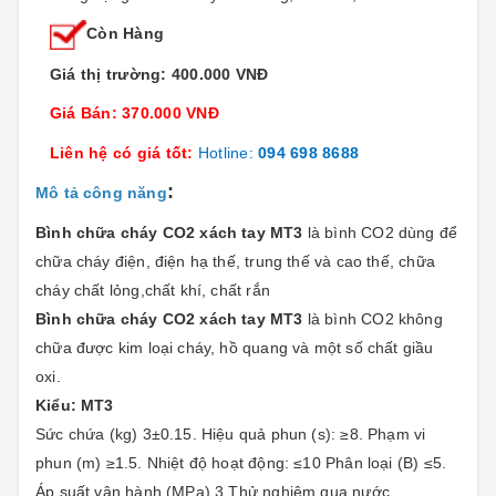
Còn Hàng
Giá thị trường: 400.000 VNĐ
Giá Bán: 370.000 VNĐ
Liên hệ có giá tốt:
Hotline:
094 698 8688
:
Mô tả công năng
Bình chữa cháy CO2 xách tay MT3
là bình CO2 dùng để
chữa cháy điện, điện hạ thế, trung thế và cao thế,
chữa
cháy chất lỏng,chất khí, chất rắn
Bình chữa cháy CO2 xách tay MT3
là bình CO2 không
chữa được kim loại cháy, hồ quang và một số chất giầu
oxi.
Kiểu: MT3
Sức chứa (kg) 3±0.15. Hiệu quả phun (s): ≥8. Phạm vi
phun (m) ≥1.5. Nhiệt độ hoạt động: ≤10 Phân loại (B) ≤5.
Áp suất vận hành (MPa) 3.Thử nghiệm qua nước