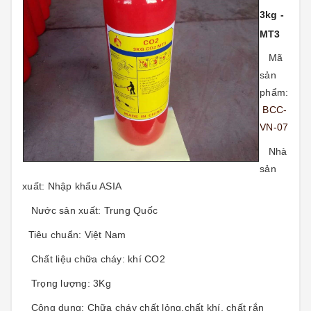
3kg -
MT3
Mã
sản
phẩm:
BCC-
VN-07
Nhà
sản
xuất:
Nhập khẩu ASIA
Nước sản xuất:
Trung Quốc
Tiêu chuẩn:
Việt Nam
Chất liệu chữa cháy:
khí CO2
Trọng lượng: 3Kg
Công dụng: Chữa cháy chất lỏng,chất khí, chất rắn