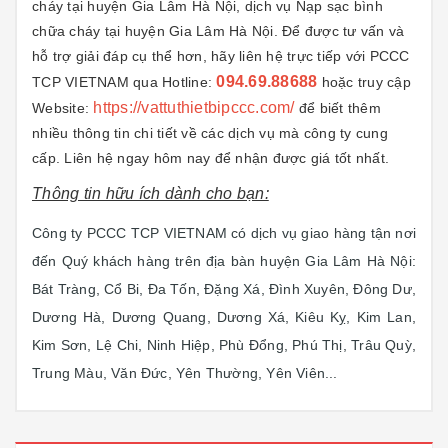
cháy tại huyện Gia Lâm Hà Nội, dịch vụ Nạp sạc bình
chữa cháy tại huyện Gia Lâm Hà Nội. Để được tư vấn và
hỗ trợ giải đáp cụ thể hơn, hãy liên hệ trực tiếp với PCCC
094.69.88688
TCP VIETNAM qua Hotline:
hoặc truy cập
https://vattuthietbipccc.com/
Website:
để biết thêm
nhiều thông tin chi tiết về các dịch vụ mà công ty cung
cấp. Liên hệ ngay hôm nay để nhận được giá tốt nhất.
Thông tin hữu ích dành cho bạn:
Công ty PCCC TCP VIETNAM có dịch vụ giao hàng tận nơi
đến Quý khách hàng trên địa bàn huyện Gia Lâm Hà Nội:
Bát Tràng, Cổ Bi, Đa Tốn, Đặng Xá, Đình Xuyên, Đông Dư,
Dương Hà, Dương Quang, Dương Xá, Kiêu Kỵ, Kim Lan,
Kim Sơn, Lệ Chi, Ninh Hiệp, Phù Đổng, Phú Thị, Trâu Quỳ,
Trung Màu, Văn Đức, Yên Thường, Yên Viên...