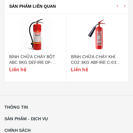
SẢN PHẨM LIÊN QUAN
BÌNH CHỮA CHÁY BỘT
BÌNH CHỮA CHÁY KHÍ
ABC 8KG DEFIRE DF-
CO2 3KG ABFIRE C-03
ABC8 (BỘ CÔNG AN)
(TEM BỘ CÔNG AN)
Liên hệ
Liên hệ
THÔNG TIN
SẢN PHẨM - DỊCH VỤ
CHÍNH SÁCH