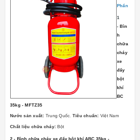
Phẩn
1
-
Bìn
h
chữa
cháy
xe
đẩy
bột
khí
BC
35kg - MFTZ35
Nước sản xuất:
Trung Quốc.
Tiêu chuẩn:
Việt Nam
Chất liệu chữa cháy:
Bột
2 - Bình chữa cháy xe đẩy bột khí ABC 35kg -