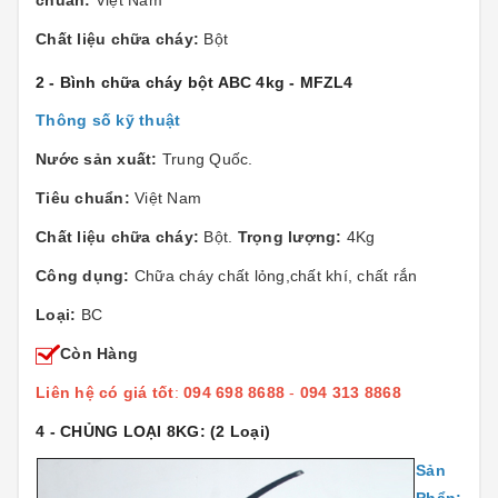
chuẩn:
Việt Nam
Chất liệu chữa cháy:
Bột
2 - Bình chữa cháy bột ABC 4kg - MFZL4
Thông số kỹ thuật
Nước sản xuất:
Trung Quốc.
Tiêu chuẩn:
Việt Nam
Chất liệu chữa cháy:
Bột.
Trọng lượng:
4Kg
Công dụng:
Chữa cháy chất lỏng,chất khí, chất rắn
Loại:
BC
Còn Hàng
Liên hệ có giá tốt
:
094 698 8688
-
094 313 8868
4 - CHỦNG LOẠI 8KG:
(2 Loại)
Sản