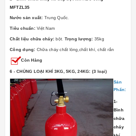
MFTZL35
Nước sản xuất:
Trung Quốc.
Tiêu chuẩn:
Việt Nam
Chất liệu chữa cháy:
bột.
Trọng lượng:
35kg
Công dụng:
Chữa cháy chất lỏng,chất khí, chất rắn
Còn Hàng
6 - CHỦNG LOẠI KHÍ 3KG, 5KG, 24KG: (3 loại)
Sản
Phẩn:
1-
Bình
chữa
cháy
khí