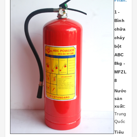
Phẩn:
1 -
Bình
chữa
cháy
bột
ABC
8kg -
MFZL
8
Nước
sản
xuất:
Trung
Quốc
Tiêu