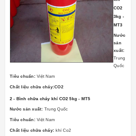
CO2
3kg -
MT3
Nước
sản
xuất:
Trung
Quốc
Tiêu chuẩn:
Việt Nam
Chất liệu chữa cháy:CO2
2 - Bình chữa cháy khí CO2 5kg - MT5
Nước sản xuất:
Trung Quốc
Tiêu chuẩn:
Việt Nam
Chất liệu chữa cháy:
khí Co2