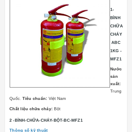
1-
BÌNH
CHỮA
CHÁY
ABC
1KG -
MFZ1
Nước
sản
xuất:
Trung
Quốc.
Tiêu chuẩn:
Việt Nam
Chất liệu chữa cháy:
Bột
2 -BÌNH-CHỮA-CHÁY-BỘT-BC-MFZ1
Thông số kỹ thuật