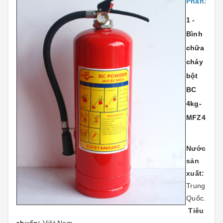
Phẩn:
1 -
Bình
chữa
cháy
bột
BC
4kg-
MFZ4
Nước
sản
xuất:
Trung
Quốc.
Tiêu