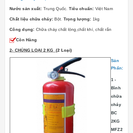
Nước sản xuất:
Trung Quốc.
Tiêu chuẩn:
Việt Nam
Chất liệu chữa cháy:
Bột.
Trọng lượng:
1kg
Công dụng:
Chữa cháy chất lỏng,chất khí, chất rắn
Còn Hàng
2- CHỦNG LOẠI 2 KG
(2 Loại)
Sản
Phẩn:
1 -
Bình
chữa
cháy
BC
2KG
MFZ2