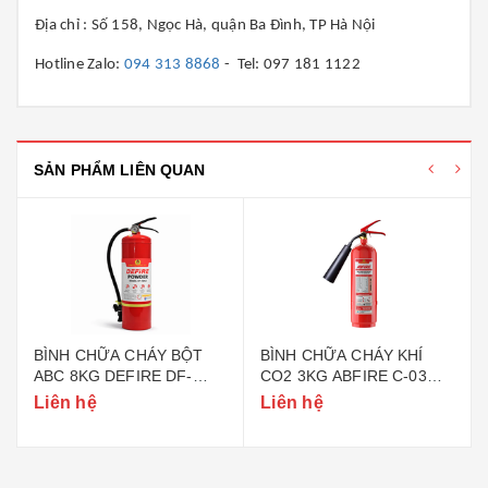
Địa chỉ : Số 158, Ngọc Hà, quận Ba Đình, TP Hà Nội
Hotline Zalo:
094 313 8868
- Tel: 097 181 1122
SẢN PHẨM LIÊN QUAN
BÌNH CHỮA CHÁY BỘT
BÌNH CHỮA CHÁY KHÍ
ABC 8KG DEFIRE DF-
CO2 3KG ABFIRE C-03
ABC8 (BỘ CÔNG AN)
(TEM BỘ CÔNG AN)
Liên hệ
Liên hệ