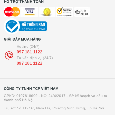
HỖ TRỢ THANH TOÁN
GIẢI ĐÁP MUA HÀNG
Hotline (24/7)
097 181 1122
Tư vấn dịch vụ (24/7)
097 181 1122
CÔNG TY TNHH TCP VIỆT NAM
GPKD: 0107818609 - NC: 24/4/2017 - Sở kế hoạch và đầu tư
thành phố Hà Nội.
Trụ sở: Số 112/37, Nam Dư, Phường Vĩnh Hưng, Tp Hà Nội.