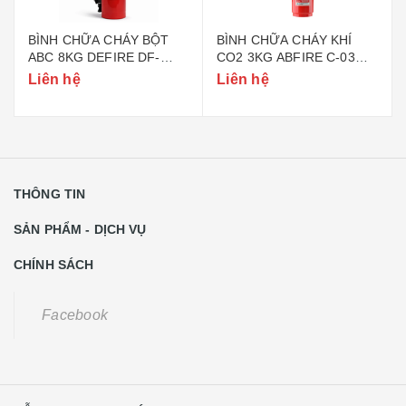
BÌNH CHỮA CHÁY BỘT
BÌNH CHỮA CHÁY KHÍ
ABC 8KG DEFIRE DF-
CO2 3KG ABFIRE C-03
ABC8 (BỘ CÔNG AN)
(TEM BỘ CÔNG AN)
Liên hệ
Liên hệ
THÔNG TIN
SẢN PHẨM - DỊCH VỤ
CHÍNH SÁCH
Facebook