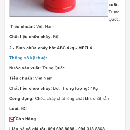
xuất:
Trung
Quốc.
Tiêu chuẩn:
Việt Nam
Chất liệu chữa cháy:
Bột
2 - Bình chữa cháy bột ABC 4kg - MFZL4
Thông số kỹ thuật
Nước sản xuất:
Trung Quốc.
Tiêu chuẩn:
Việt Nam
Chất liệu chữa cháy:
Bột.
Trọng lượng:
4Kg
Công dụng:
Chữa cháy chất lỏng,chất khí, chất rắn
Loại:
BC
Còn Hàng
Liên hệ có giá tốt
:
094 698 8688
-
094 313 8868