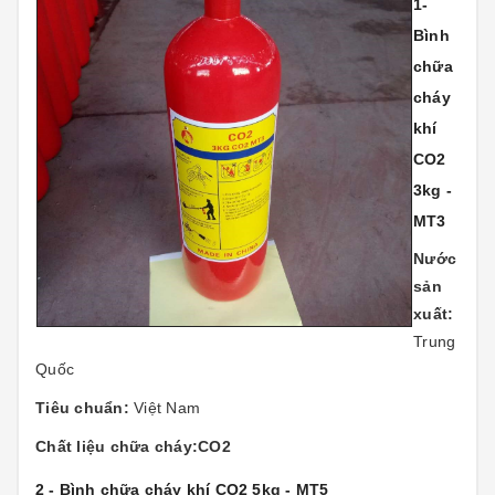
1-
Bình
chữa
cháy
khí
CO2
3kg -
MT3
Nước
sản
xuất:
Trung
Quốc
Tiêu chuẩn:
Việt Nam
Chất liệu chữa cháy:CO2
2 - Bình chữa cháy khí CO2 5kg - MT5