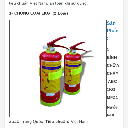
tiêu chuẩn Việt Nam, an toàn khi sử dụng.
1- CHỦNG LOAI 1KG
(2 Loại)
Sản
Phẩn
:
1-
BÌNH
CHỮA
CHÁY
ABC
1KG -
MFZ1
Nước
sản
xuất:
Trung Quốc.
Tiêu chuẩn:
Việt Nam