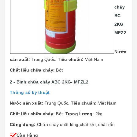
cháy
BC
2KG
MFZ2
Nước
sản xuất:
Trung Quốc.
Tiêu chuẩn:
Việt Nam
Chất liệu chữa cháy:
Bột
2 - Bình chữa cháy ABC 2KG- MFZL2
Thông số kỹ thuật
Nước sản xuất:
Trung Quốc. T
iêu chuẩn:
Việt Nam
Chất liệu chữa cháy:
Bột.
Trọng lượng:
2kg
Công dụng:
Chữa cháy chất lỏng,chất khí, chất rắn
Còn Hàng