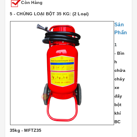
Còn Hàng
5 - CHỦNG LOẠI BỘT 35 KG:
(2 Loại)
Sản
Phẩn
1
-
Bìn
h
chữa
cháy
xe
đẩy
bột
khí
BC
35kg - MFTZ35