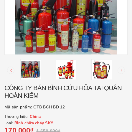
CÔNG TY BÁN BÌNH CỨU HỎA TẠI QUẬN
HOÀN KIẾM
Mã sản phẩm:
CTB BCH BD 12
Thương hiệu:
China
Loại:
Bình chữa cháy SKY
170.000₫
1.650.000₫