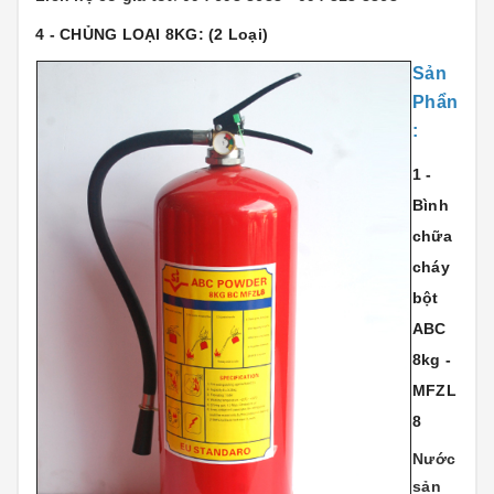
4 - CHỦNG LOẠI 8KG:
(2 Loại)
Sản
Phẩn
:
1 -
Bình
chữa
cháy
bột
ABC
8kg -
MFZL
8
Nước
sản