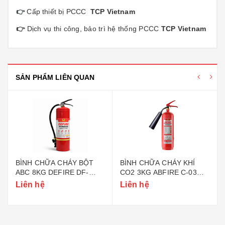
👉
Cấp thiết bị PCCC
TCP Vietnam
👉
Dịch vụ thi công, bảo trì hệ thống PCCC
TCP Vietnam
SẢN PHẨM LIÊN QUAN
BÌNH CHỮA CHÁY BỘT
BÌNH CHỮA CHÁY KHÍ
ABC 8KG DEFIRE DF-
CO2 3KG ABFIRE C-03
ABC8 (BỘ CÔNG AN)
(TEM BỘ CÔNG AN)
Liên hệ
Liên hệ