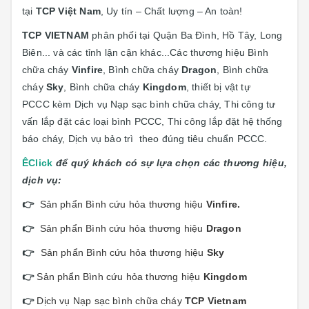
tại
TCP Việt Nam
, Uy tín – Chất lượng – An toàn!
TCP VIETNAM
phân phối tại Quận Ba Đình, Hồ Tây, Long
Biên... và các tỉnh lận cận khác...Các thương hiệu Bình
chữa cháy
Vinfire
, Bình chữa cháy
Dragon
, Bình chữa
cháy
Sky
, Bình chữa cháy
Kingdom
, thiết bị vật tự
PCCC kèm Dịch vụ Nạp sạc bình chữa cháy, Thi công tư
vấn lắp đặt các loại bình PCCC, Thi công lắp đặt hệ thống
báo cháy, Dịch vụ bảo trì theo đúng tiêu chuẩn PCCC.
Ê
Click
để quý khách có sự lựa chọn các thương hiệu,
dịch vụ:
👉
Sản phẩn Bình cứu hỏa thương hiệu
Vinfi
re.
👉
Sản phẩn Bình cứu hỏa thương hiệu
Dragon
👉
Sản phẩn Bình cứu hỏa thương hiệu
Sky
👉
Sản phẩn Bình cứu hỏa thương hiệu
Kingdom
👉
Dịch vụ Nạp sạc bình chữa cháy
TCP Vietnam