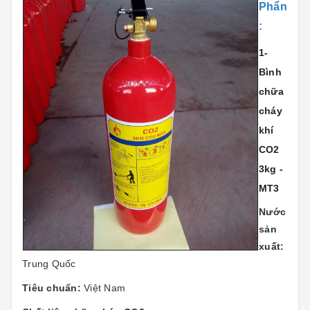
Phẩn
:
1-
Bình
chữa
cháy
khí
CO2
3kg -
MT3
Nước
sản
xuất:
Trung Quốc
Tiêu chuẩn:
Việt Nam