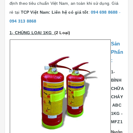
định theo tiêu chuẩn Việt Nam, an toàn khi sử dụng. Giá
rẻ tại
TCP Việt Nam:
Liên hệ có giá tốt
:
094 698 8688
-
094 313 8868
1- CHỦNG LOAI 1KG
(2 Loại)
Sản
Phẩn
:
1-
BÌNH
CHỮA
CHÁY
ABC
1KG -
MFZ1
Nước