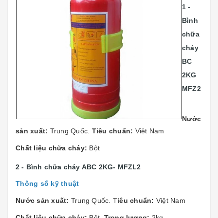
1 -
Bình
chữa
cháy
BC
2KG
MFZ2
Nước
sản xuất:
Trung Quốc.
Tiêu chuẩn:
Việt Nam
Chất liệu chữa cháy:
Bột
2 - Bình chữa cháy ABC 2KG- MFZL2
Thông số kỹ thuật
Nước sản xuất:
Trung Quốc. T
iêu chuẩn:
Việt Nam
Chất liệu chữa cháy:
Bột.
Trọng lượng:
2kg