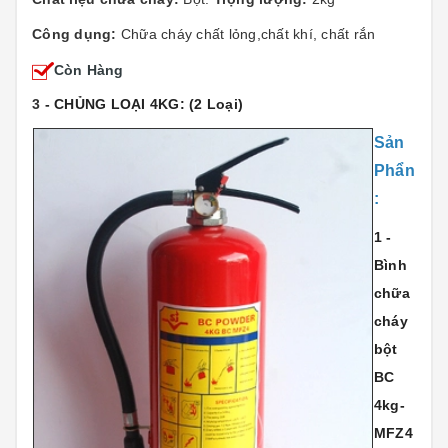
Công dụng:
Chữa cháy chất lỏng,chất khí, chất rắn
Còn Hàng
3
- CHỦNG LOẠI 4KG: (2 Loại)
Sản
Phẩn
:
1 -
Bình
chữa
cháy
bột
BC
4kg-
MFZ4