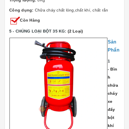
Trọng lượng:
8Kg
Công dụng:
Chữa cháy chất lỏng,chất khí, chất rắn
Còn Hàng
5 - CHỦNG LOẠI BỘT 35 KG:
(2 Loại)
Sản
Phẩn
1
-
Bìn
h
chữa
cháy
xe
đẩy
bột
khí