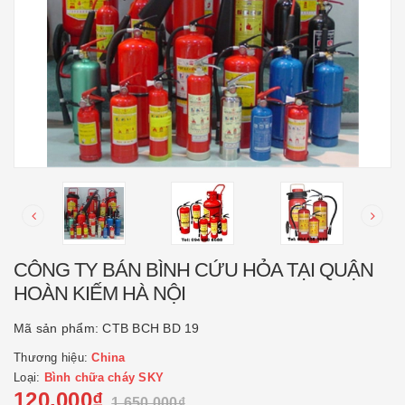
CÔNG TY BÁN BÌNH CỨU HỎA TẠI QUẬN
HOÀN KIẾM HÀ NỘI
Mã sản phẩm:
CTB BCH BD 19
Thương hiệu:
China
Loại:
Bình chữa cháy SKY
120.000₫
1.650.000₫