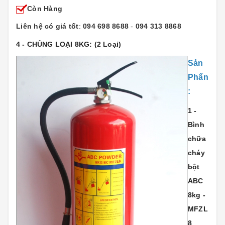
Còn Hàng
Liên hệ có giá tốt
:
094 698 8688
-
094 313 8868
4 - CHỦNG LOẠI 8KG:
(2 Loại)
Sản
Phẩn
:
1 -
Bình
chữa
cháy
bột
ABC
8kg -
MFZL
8