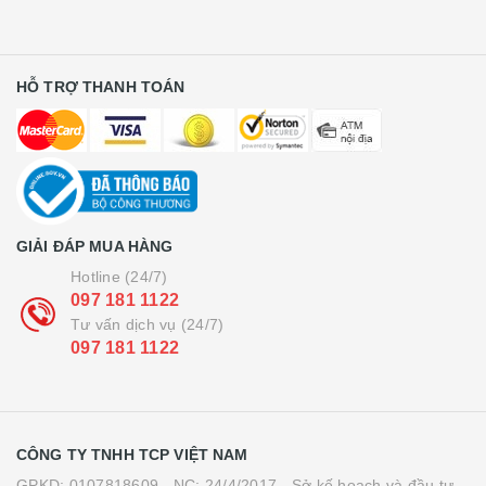
HỖ TRỢ THANH TOÁN
GIẢI ĐÁP MUA HÀNG
Hotline (24/7)
097 181 1122
Tư vấn dịch vụ (24/7)
097 181 1122
CÔNG TY TNHH TCP VIỆT NAM
GPKD: 0107818609 - NC: 24/4/2017 - Sở kế hoạch và đầu tư