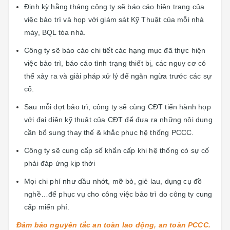
Định kỳ hằng tháng công ty sẽ báo cáo hiện trạng của
việc bảo trì và họp với giám sát Kỹ Thuật của mỗi nhà
máy, BQL tòa nhà.
Công ty sẽ báo cáo chi tiết các hạng mục đã thực hiện
việc bảo trì, báo cáo tình trạng thiết bị, các nguy cơ có
thể xảy ra và giải pháp xử lý để ngăn ngừa trước các sự
cố.
Sau mỗi đợt bảo trì, công ty sẽ cùng CĐT tiến hành họp
với đại diện kỹ thuật của CĐT để đưa ra những nội dung
cần bổ sung thay thế & khắc phục hệ thống PCCC.
Công ty sẽ cung cấp số khẩn cấp khi hệ thống có sự cố
phải đáp ứng kịp thời
Mọi chi phí như dầu nhớt, mỡ bò, giẻ lau, dụng cụ đồ
nghề…để phục vụ cho công việc bảo trì do công ty cung
cấp miển phí.
Đảm bảo nguyên tắc an toàn lao động, an toàn PCCC.