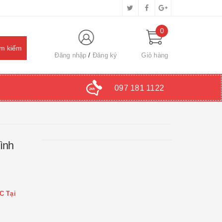
0
Đăng nhập
Đăng ký
Giỏ hàng
097 181 1122
ình
C Tại