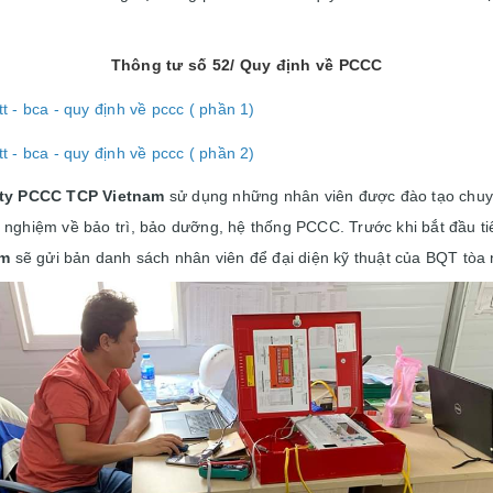
Thông tư số 52/ Quy định về PCCC
 - bca - quy định về pccc ( phần 1)
 - bca - quy định về pccc ( phần 2)
ty PCCC TCP Vietnam
sử dụng những nhân viên được đào tạo chu
 nghiệm về bảo trì, bảo dưỡng, hệ thống PCCC. Trước khi bắt đầu ti
am
sẽ gửi bản danh sách nhân viên để đại diện kỹ thuật của BQT tòa