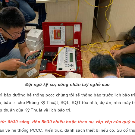
Đội ngũ kỹ sư, công nhân tay nghề cao
 trì bảo dưỡng hệ thống pccc chúng tôi sẽ thông báo trước lịch bảo t
a, bảo trì cho Phòng Kỹ Thuật, BQL, BQT tòa nhà, dự án, nhà máy tr
p thuận của Kỹ Thuật về lịch bảo trì.
rì từ: 8h30 sáng đến 5h30 chiều hoặc theo sự xắp xếp của quý c
n vẽ hệ thống PCCC, Kiến trúc, danh sách thiết bị nếu có. Sự cố thư