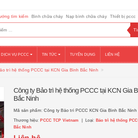
ướng tìm kiếm
Bình chữa cháy
Nạp bình chữa cháy
Thiết bị pccc
DỊCH VỤ PCCC
TIN TỨC
TUYỂN DỤNG
LIÊN HỆ
ảo trì hệ thống PCCC tại KCN Gia Bình Bắc Ninh
Công ty Bảo trì hệ thống PCCC tại KCN Gia B
Bắc Ninh
Mã sản phẩm:
Công ty Bảo trì PCCC KCN Gia Bình Bắc Ninh
Thương hiệu:
PCCC TCP Vietnam
Loại:
Bảo trì hệ thống PCC
Bắc Ninh
Liên hệ