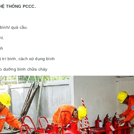
 HỆ THỐNG PCCC.
bình/ quả cầu.
hì.
nh
 trí bình, cách sử dụng bình
o dưỡng bình chữa cháy