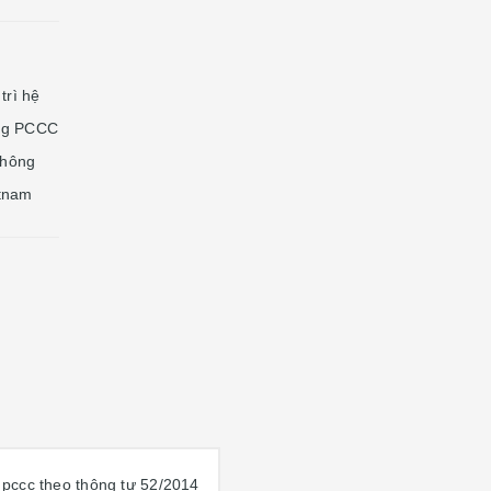
trì hệ
ống PCCC
thông
etnam
ị pccc theo thông tư 52/2014