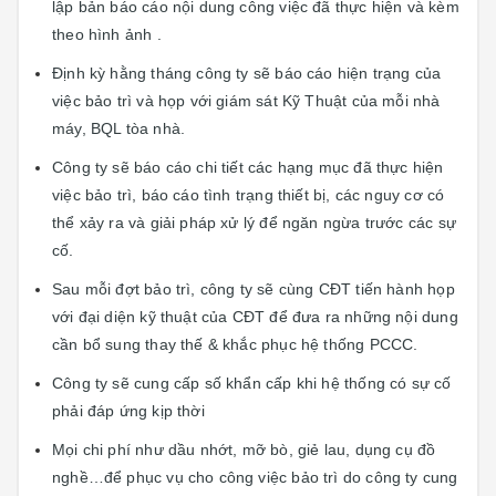
lập bản báo cáo nội dung công việc đã thực hiện và kèm
theo hình ảnh .
Định kỳ hằng tháng công ty sẽ báo cáo hiện trạng của
việc bảo trì và họp với giám sát Kỹ Thuật của mỗi nhà
máy, BQL tòa nhà.
Công ty sẽ báo cáo chi tiết các hạng mục đã thực hiện
việc bảo trì, báo cáo tình trạng thiết bị, các nguy cơ có
thể xảy ra và giải pháp xử lý để ngăn ngừa trước các sự
cố.
Sau mỗi đợt bảo trì, công ty sẽ cùng CĐT tiến hành họp
với đại diện kỹ thuật của CĐT để đưa ra những nội dung
cần bổ sung thay thế & khắc phục hệ thống PCCC.
Công ty sẽ cung cấp số khẩn cấp khi hệ thống có sự cố
phải đáp ứng kịp thời
Mọi chi phí như dầu nhớt, mỡ bò, giẻ lau, dụng cụ đồ
nghề…để phục vụ cho công việc bảo trì do công ty cung