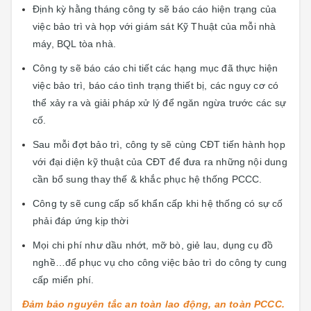
Định kỳ hằng tháng công ty sẽ báo cáo hiện trạng của
việc bảo trì và họp với giám sát Kỹ Thuật của mỗi nhà
máy, BQL tòa nhà.
Công ty sẽ báo cáo chi tiết các hạng mục đã thực hiện
việc bảo trì, báo cáo tình trạng thiết bị, các nguy cơ có
thể xảy ra và giải pháp xử lý để ngăn ngừa trước các sự
cố.
Sau mỗi đợt bảo trì, công ty sẽ cùng CĐT tiến hành họp
với đại diện kỹ thuật của CĐT để đưa ra những nội dung
cần bổ sung thay thế & khắc phục hệ thống PCCC.
Công ty sẽ cung cấp số khẩn cấp khi hệ thống có sự cố
phải đáp ứng kịp thời
Mọi chi phí như dầu nhớt, mỡ bò, giẻ lau, dụng cụ đồ
nghề…để phục vụ cho công việc bảo trì do công ty cung
cấp miển phí.
Đảm bảo nguyên tắc an toàn lao động, an toàn PCCC.