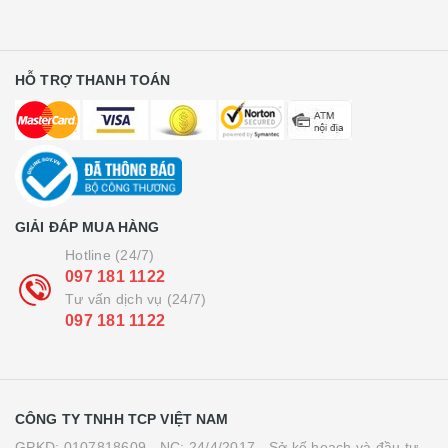
HỖ TRỢ THANH TOÁN
GIẢI ĐÁP MUA HÀNG
Hotline (24/7)
097 181 1122
Tư vấn dịch vụ (24/7)
097 181 1122
CÔNG TY TNHH TCP VIỆT NAM
GPKD: 0107818609 - NC: 24/4/2017 - Sở kế hoạch và đầu tư