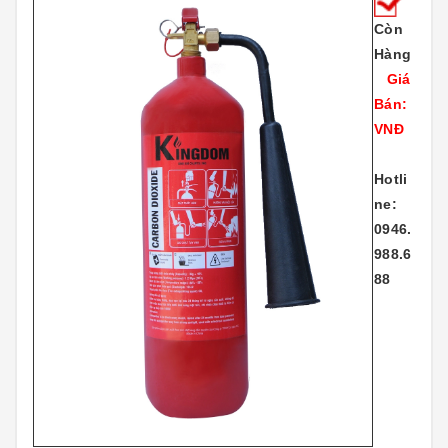
Còn
Hàng
Giá
Bán:
VNĐ
Hotli
ne:
0946.
988.6
88