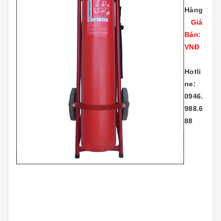
Hàng
Giá
Bán:
VNĐ
Hotli
ne:
0946.
988.6
88