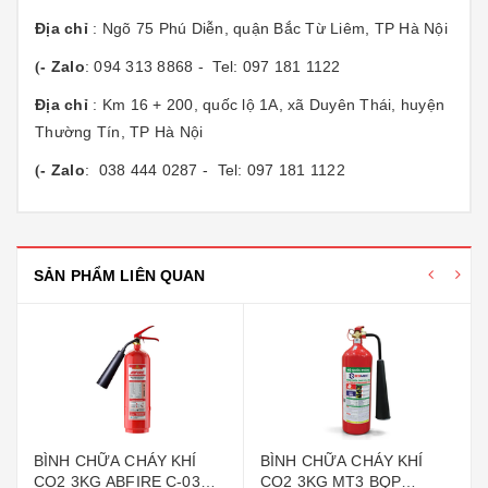
Địa chỉ
: Ngõ 75 Phú Diễn, quận Bắc Từ Liêm, TP Hà Nội
- Zalo
: 094 313 8868 - Tel: 097 181 1122
(
Địa chỉ
: Km 16 + 200, quốc lộ 1A, xã Duyên Thái, huyện
Thường Tín, TP Hà Nội
- Zalo
: 038 444 0287 - Tel: 097 181 1122
(
SẢN PHẨM LIÊN QUAN
BÌNH CHỮA CHÁY KHÍ
BÌNH CHỮA CHÁY KHÍ
CO2 3KG ABFIRE C-03
CO2 3KG MT3 BQP