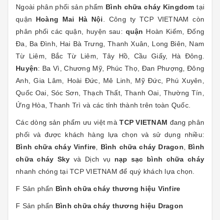
Ngoài phân phối sản phẩm
Bình chữa cháy Kingdom
tại
quận
Hoàng Mai Hà Nội
. Công ty TCP VIETNAM còn
phân phối các quận, huyện sau:
quận
Hoàn Kiếm, Đống
Đa, Ba Đình, Hai Bà Trưng, Thanh Xuân, Long Biên, Nam
Từ Liêm, Bắc Từ Liêm, Tây Hồ, Cầu Giấy, Hà Đông.
Huyện
: Ba Vì, Chương Mỹ, Phúc Thọ, Đan Phượng, Đông
Anh, Gia Lâm, Hoài Đức, Mê Linh, Mỹ Đức, Phú Xuyên,
Quốc Oai, Sóc Sơn, Thạch Thất, Thanh Oai, Thường Tín,
Ứng Hòa, Thanh Trì và các tỉnh thành trên toàn Quốc.
Các dòng sản phẩm ưu việt mà
TCP VIETNAM
đang phân
phối và được khách hàng lựa chọn và sử dụng nhiều:
Bình chữa cháy Vinfire
,
Bình chữa cháy Dragon
,
Bình
chữa cháy Sky
và Dịch vụ
nạp sạc bình chữa cháy
nhanh chóng tại TCP VIETNAM
để quý khách lựa chọn.
F Sản phẩn
Bình chữa cháy thương hiệu
Vinfire
F Sản phẩn
Bình chữa cháy thương hiệu Dragon