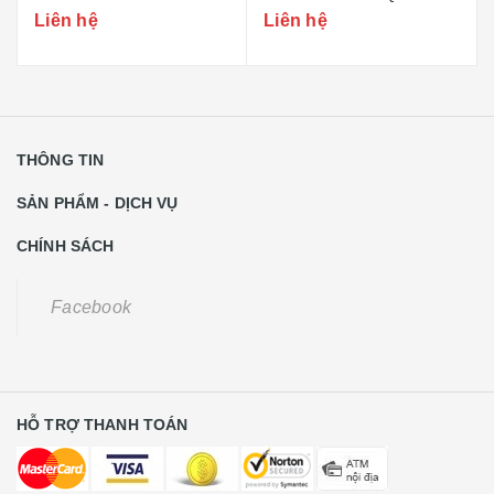
(TEM BỘ CÔNG AN)
83MEC (BỘ QUỐC
Liên hệ
Liên hệ
PHÒNG)
THÔNG TIN
SẢN PHẨM - DỊCH VỤ
CHÍNH SÁCH
Facebook
HỖ TRỢ THANH TOÁN