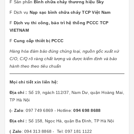
F Sản phẩn
Bình chữa cháy thương hiệu Sky
F Dịch vụ
Nạp sạc bình chữa cháy TCP Việt Nam
F
Dịch vụ thi công, bảo trì hệ thống PCCC TCP
VIETNAM
F
Cung cấp thiêt bị PCCC
Hàng hóa đảm bảo đúng chủng loại, nguồn gốc xuất xứ
C/O, C/Q rõ ràng chất lượng và được kiểm định và bảo
hành theo theo tiêu chuẩn
Mọi chi tiết xin liên hệ:
Địa chỉ
:
Số 19, ngách 112/37, Nam Dư, quận Hoàng Mai,
TP Hà Nội
- Zalo
: 097 749 6869 - Hotline:
094 698 8688
(
Địa chỉ
:
Số 158, Ngọc Hà, quận Ba Đình, TP Hà Nội
Zalo
: 094 313 8868 - Tel: 097 181 1122
(