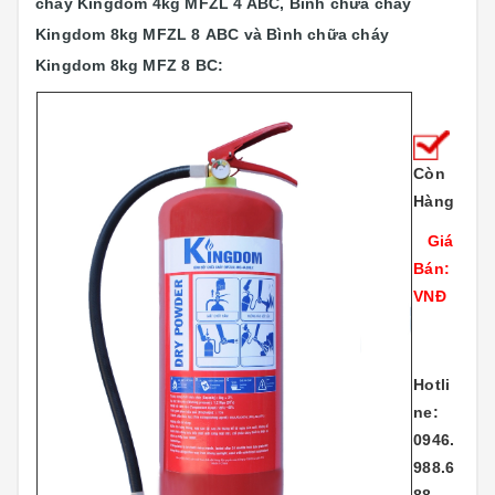
cháy Kingdom 4kg MFZL 4 ABC,
Bình chữa cháy
Kingdom 8kg MFZL 8 ABC và Bình chữa cháy
Kingdom 8kg MFZ 8 BC:
Còn
Hàng
Giá
Bán:
VNĐ
Hotli
ne:
0946.
988.6