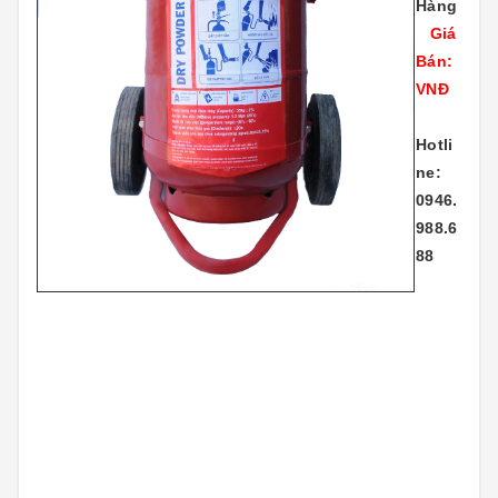
Hàng
Giá
Bán:
VNĐ
Hotli
ne:
0946.
988.6
88