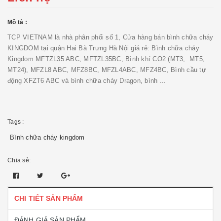
Mô tả :
TCP VIETNAM là nhà phân phối số 1, Cửa hàng bán bình chữa cháy
KINGDOM tại quận Hai Bà Trưng Hà Nội giá rẻ: Bình chữa cháy
Kingdom MFTZL35 ABC, MFTZL35BC, Bình khí CO2 (MT3, MT5,
MT24), MFZL8 ABC, MFZ8BC, MFZL4ABC, MFZ4BC, Bình cầu tự
động XFZT6 ABC và bình chữa cháy Dragon, bình ...
Tags :
Bình chữa cháy kingdom
Chia sẻ:
CHI TIẾT SẢN PHẨM
ĐÁNH GIÁ SẢN PHẨM