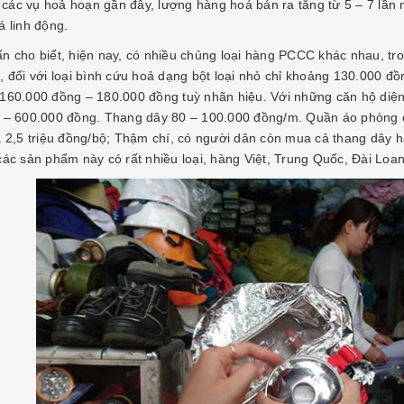
ếp các vụ hoả hoạn gần đây, lượng hàng hoá bán ra tăng từ 5 – 7 lần
á linh động.
n cho biết, hiện nay, có nhiều chủng loại hàng PCCC khác nhau, tro
, đối với loại bình cứu hoả dạng bột loại nhỏ chỉ khoảng 130.000 đồ
160.000 đồng – 180.000 đồng tuỳ nhãn hiệu. Với những căn hộ diện 
 – 600.000 đồng. Thang dây 80 – 100.000 đồng/m. Quần áo phòng c
á 2,5 triệu đồng/bộ; Thậm chí, có người dân còn mua cả thang dây h
các sản phẩm này có rất nhiều loại, hàng Việt, Trung Quốc, Đài Lo