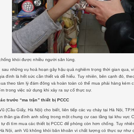
chống khói được nhiều người săn lùng.
, sau những vụ hoả hoạn gây hậu quả nghiêm trọng thời gian qua, v
ia đình là hết sức cần thiết và dễ hiểu. Tuy nhiên, bên cạnh đó, th
mua theo tâm lý đám đông và hoàn toàn có thể mua phải hàng kém c
ểm trong việc sử dụng khi xảy ra sự cố thực sự.
ác trước “ma trận” thiết bị PCCC
ũ (Cầu Giấy, Hà Nội) cho biết, liên tiếp các vụ cháy tại Hà Nội, TP
ản thân gia đình anh sống trong một chung cư cao tầng tại khu vực
 tự đi tìm mua các thiết bị PCCC để phòng còn hơn chống. Tuy nhiên
 Hà Nội, anh Vũ không khỏi băn khoăn vì chất lượng có thực sự như