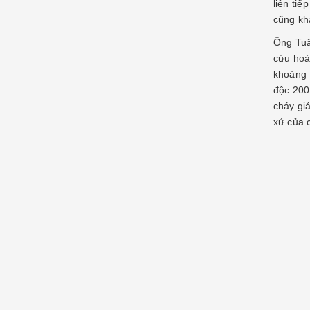
liên ti
cũng kh
Ông Tuấ
cứu hoả
khoảng 
độc 200
cháy gi
xứ của 