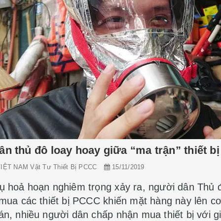
ân thủ đô loay hoay giữa “ma trận” thiết 
Quy định PCCC cho nhà xưởng
IỆT NAM Vật Tư Thiết Bị PCCC
15/11/2019
lắp đặt hệ thống Phòng
như thế nào?
a Cháy
ụ hoả hoạn nghiêm trọng xảy ra, người dân Thủ 
TCP VIỆT NAM Vật Tư Thiết Bị
NAM Vật Tư Thiết Bị
PCCC
 mua các thiết bị PCCC khiến mặt hàng này lên cơ
16/05/2020
án, nhiều người dân chấp nhận mua thiết bị với g
20