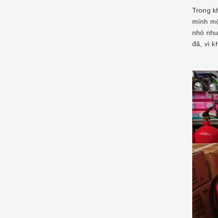
Trong k
mình mộ
nhỏ như
đã, vì 