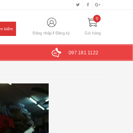
0
Đăng nhập
Đăng ký
Giỏ hàng
097 181 1122