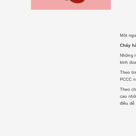
Một ngư
Cháy h
Những n
kinh do
Theo tì
PCCC nh
Theo ch
cao nhữ
điều dễ 