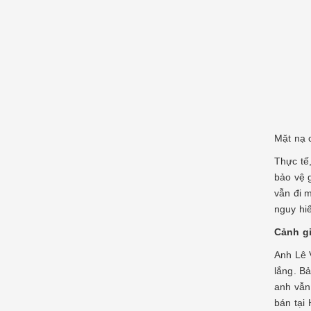
Mặt nạ 
Thực tế
bảo vệ g
vẫn đi 
nguy hi
Cảnh gi
Anh Lê V
lắng. B
anh vẫn
bán tại