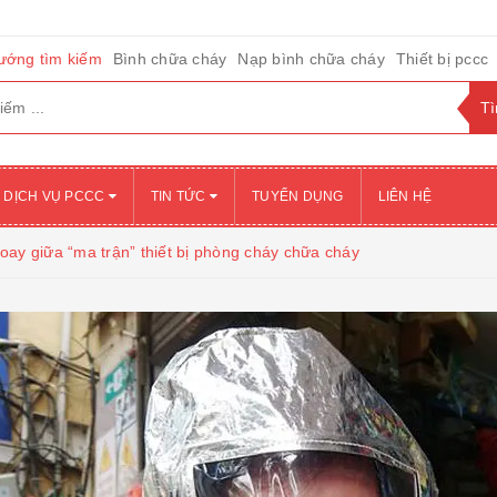
ướng tìm kiếm
Bình chữa cháy
Nạp bình chữa cháy
Thiết bị pccc
DỊCH VỤ PCCC
TIN TỨC
TUYỂN DỤNG
LIÊN HỆ
oay giữa “ma trận” thiết bị phòng cháy chữa cháy