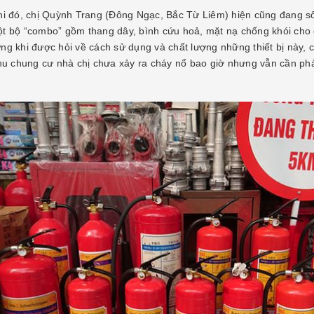
hi đó, chị Quỳnh Trang (Đông Ngạc, Bắc Từ Liêm) hiện cũng đang số
t bộ “combo” gồm thang dây, bình cứu hoả, mặt nạ chống khói cho c
ng khi được hỏi về cách sử dụng và chất lượng những thiết bị này, 
khu chung cư nhà chị chưa xảy ra cháy nổ bao giờ nhưng vẫn cần phả