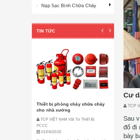
Nạp Sạc Bình Chữa Cháy
TIN TỨC
Cư d
Thiết bị phòng cháy chữa cháy
TCP V
Thi công 
cho nhà xưởng
Cháy Chữ
Sau v
TCP VIỆT NAM Vật Tư Thiết Bị
TCP VIỆT 
PCCC
đổ đi
PCCC
01/06/2020
bày b
01/06/20