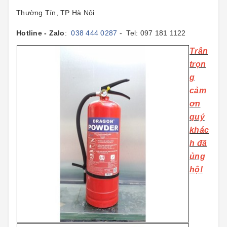
Thường Tín, TP Hà Nội
Hotline - Zalo
:
038 444 0287
- Tel: 097 181 1122
T
rân
trọn
g
cảm
ơn
quý
khác
h đã
ủng
hộ!