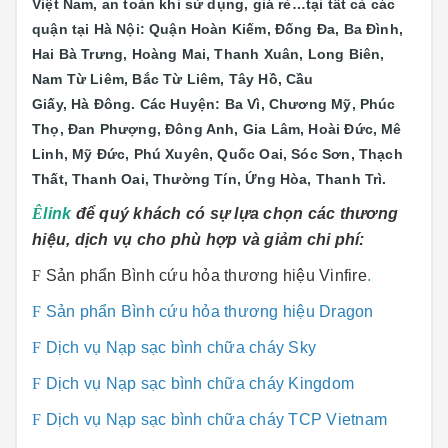
Việt Nam, an toàn khi sử dụng, giá rẻ…tại tất cả các
quận tại Hà Nội: Quận Hoàn Kiếm, Đống Đa, Ba Đình,
Hai Bà Trưng, Hoàng Mai, Thanh Xuân, Long Biên,
Nam Từ Liêm, Bắc Từ Liêm, Tây Hồ, Cầu
Giấy, Hà Đông. Các Huyện: Ba Vì, Chương Mỹ, Phúc
Thọ, Đan Phượng, Đông Anh, Gia Lâm, Hoài Đức, Mê
Linh, Mỹ Đức, Phú Xuyên, Quốc Oai, Sóc Sơn, Thạch
Thất, Thanh Oai, Thường Tín, Ứng Hòa, Thanh Trì.
Ê
link
để quý khách có sự lựa chọn các thương
hiệu, dịch vụ cho phù hợp và giảm chi phí:
F
Sản phẩn Bình cứu hỏa thương hiệu Vinfire
.
F
Sản phẩn Bình cứu hỏa thương hiệu Dragon
F
Dịch vụ Nạp sạc bình chữa cháy Sky
F
Dịch vụ Nạp sạc bình chữa cháy Kingdom
F
Dịch vụ Nạp sạc bình chữa cháy TCP Vietnam