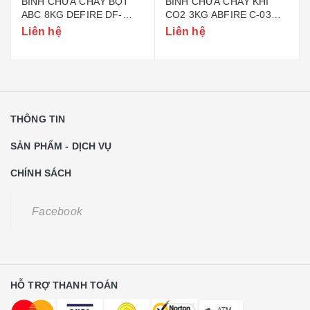
BÌNH CHỮA CHÁY BỘT
BÌNH CHỮA CHÁY KHÍ
ABC 8KG DEFIRE DF-
CO2 3KG ABFIRE C-03
ABC8 (BỘ CÔNG AN)
(TEM BỘ CÔNG AN)
Liên hệ
Liên hệ
THÔNG TIN
SẢN PHẨM - DỊCH VỤ
CHÍNH SÁCH
Facebook
HỖ TRỢ THANH TOÁN