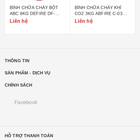
BÌNH CHỮA CHÁY BỘT
BÌNH CHỮA CHÁY KHÍ
ABC 8KG DEFIRE DF-
CO2 3KG ABFIRE C-03
ABC8 (BỘ CÔNG AN)
(TEM BỘ CÔNG AN)
Liên hệ
Liên hệ
THÔNG TIN
SẢN PHẨM - DỊCH VỤ
CHÍNH SÁCH
Facebook
HỖ TRỢ THANH TOÁN