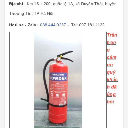
Địa chỉ
: Km 16 + 200, quốc lộ 1A, xã Duyên Thái, huyện
Thường Tín, TP Hà Nội
Hotline - Zalo
:
038 444 0287
- Tel: 097 181 1122
T
rân
trọn
g
cảm
ơn
quý
khác
h đã
ủng
hộ!