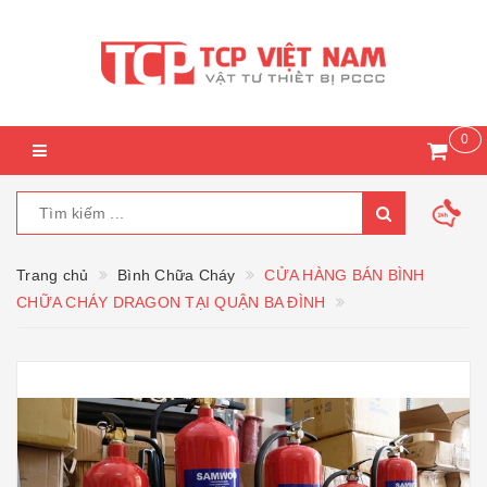
0
Trang chủ
Bình Chữa Cháy
CỬA HÀNG BÁN BÌNH
CHỮA CHÁY DRAGON TẠI QUẬN BA ĐÌNH