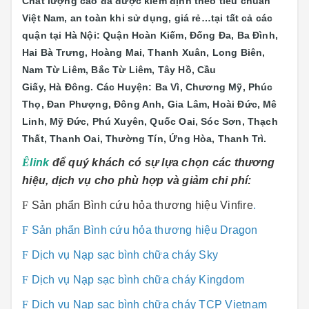
Chất lượng cao đã được kiểm định theo tiêu chuẩn
Việt Nam, an toàn khi sử dụng, giá rẻ…tại tất cả các
quận tại Hà Nội: Quận Hoàn Kiếm, Đống Đa, Ba Đình,
Hai Bà Trưng, Hoàng Mai, Thanh Xuân, Long Biên,
Nam Từ Liêm, Bắc Từ Liêm, Tây Hồ, Cầu
Giấy, Hà Đông. Các Huyện: Ba Vì, Chương Mỹ, Phúc
Thọ, Đan Phượng, Đông Anh, Gia Lâm, Hoài Đức, Mê
Linh, Mỹ Đức, Phú Xuyên, Quốc Oai, Sóc Sơn, Thạch
Thất, Thanh Oai, Thường Tín, Ứng Hòa, Thanh Trì.
Ê
link
để quý khách có sự lựa chọn các thương
hiệu, dịch vụ cho phù hợp và giảm chi phí:
F
Sản phẩn Bình cứu hỏa thương hiệu Vinfire
.
F
Sản phẩn Bình cứu hỏa thương hiệu Dragon
F
Dịch vụ Nạp sạc bình chữa cháy Sky
F
Dịch vụ Nạp sạc bình chữa cháy Kingdom
F
Dịch vụ Nạp sạc bình chữa cháy TCP Vietnam