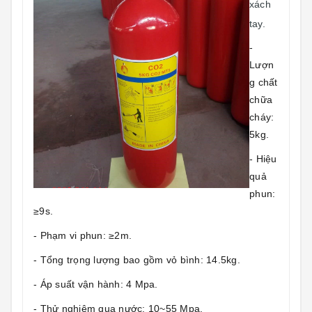
xách
tay.
-
Lượn
g chất
chữa
cháy:
5kg.
- Hiệu
quả
phun:
≥9s.
- Phạm vi phun: ≥2m.
- Tổng trọng lượng bao gồm vỏ bình: 14.5kg.
- Áp suất vận hành: 4 Mpa.
- Thử nghiệm qua nước: 10~55 Mpa.