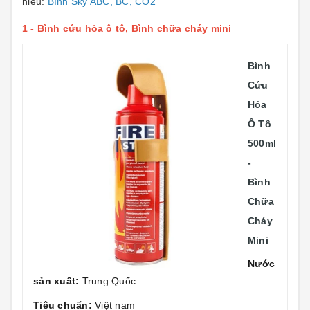
hiệu:
Bình Sky ABC, BC, CO2
1 -
Bình cứu hỏa ô tô, Bình chữa cháy mini
Bình
Cứu
Hỏa
Ô Tô
500ml
-
Bình
Chữa
Cháy
Mini
Nước
sản xuất:
Trung Quốc
Tiêu chuẩn:
Việt nam