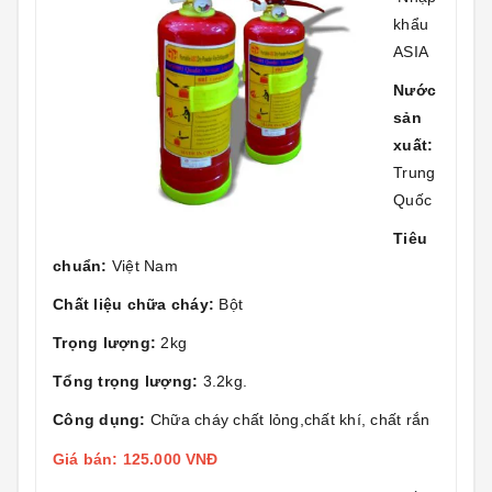
khẩu
ASIA
Nước
sản
xuất:
Trung
Quốc
Tiêu
chuẩn:
Việt Nam
Chất liệu chữa cháy:
Bột
Trọng lượng:
2kg
Tổng trọng lượng:
3.2kg.
Công dụng:
Chữa cháy chất lỏng,chất khí, chất rắn
Giá bán: 125.000 VNĐ