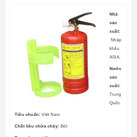
Nhà
sản
xuất:
Nhập
khẩu
ASIA,
Nước
sản
xuất:
Trung
Quốc
Tiêu chuẩn:
Việt Nam
Chất liệu chữa cháy:
Bột