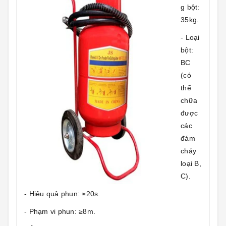
g bột:
35kg.
- Loại
bột:
BC
(có
thể
chữa
được
các
đám
cháy
loại B,
C).
- Hiệu quả phun: ≥20s.
- Phạm vi phun: ≥8m.