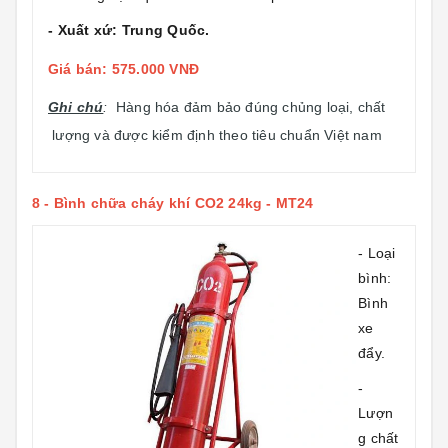
- Xuất xứ: Trung Quốc.
Giá bán: 575.000 VNĐ
Ghi chú
:
Hàng hóa đảm bảo đúng chủng loại, chất
lượng và được kiểm định theo tiêu chuẩn Việt nam
8 -
Bình chữa cháy khí CO2 24kg - MT24
- Loại
bình:
Bình
xe
đẩy.
-
Lượn
g chất