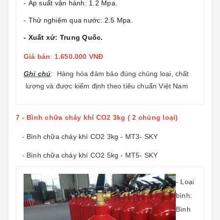
- Áp suất vận hành: 1.2 Mpa.
- Thử nghiệm qua nước: 2.5 Mpa.
- Xuất xứ: Trung Quốc.
Giá bán
:
1.650.000 VNĐ
Ghi chú
:
Hàng hóa đảm bảo đúng chủng loại, chất
lượng và được kiểm định theo tiêu chuẩn Việt Nam
7 - Bình chữa cháy khí CO2 3kg ( 2 chủng loại)
-
Bình chữa cháy khí CO2 3kg - MT3- SKY
-
Bình chữa cháy khí CO2 5kg - MT5- SKY
- Loại
bình:
Bình