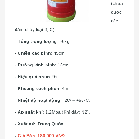
(chữa
được
các
đám cháy loại B, C).
-
Tổng trọng lượng
: ~6kg.
-
Chiều cao bình
: 45cm.
-
Đường kính bình
: 15cm.
-
Hiệu quả phun
: 9s.
-
Khoảng cách phun
: 4m.
-
Nhiệt độ hoạt động
: -20º ~ +55ºC.
-
Áp suất khí
: 1.2Mpa (Khí đẩy: N2).
- Xuất xứ: Trung Quốc.
-
Giá Bán
:
180.000 VNĐ