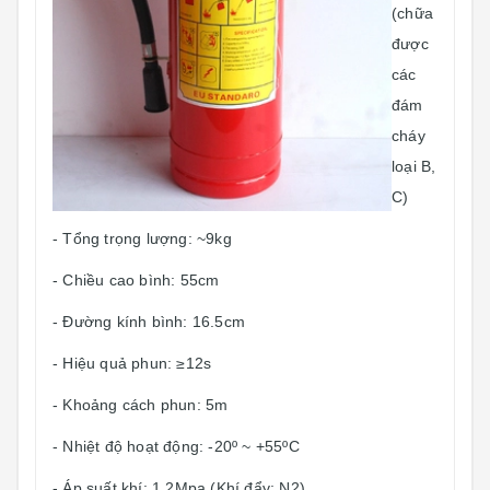
(chữa
được
các
đám
cháy
loại B,
C)
- Tổng trọng lượng: ~9kg
- Chiều cao bình: 55cm
- Đường kính bình: 16.5cm
- Hiệu quả phun: ≥12s
- Khoảng cách phun: 5m
- Nhiệt độ hoạt động: -20º ~ +55ºC
- Áp suất khí: 1.2Mpa (Khí đẩy: N2)