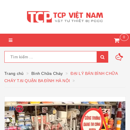
0
Trang chủ
Bình Chữa Cháy
ĐẠI LÝ BÁN BÌNH CHỮA
CHÁY TẠI QUẬN BA ĐÌNH HÀ NỘI