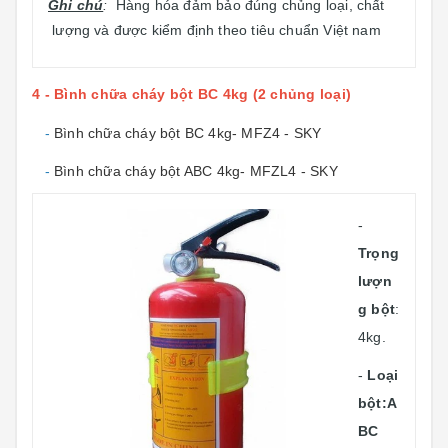
Ghi chú
:
Hàng hóa đảm bảo đúng chủng loại, chất
lượng và được kiểm định theo tiêu chuẩn Việt nam
4 - Bình chữa cháy bột BC 4kg (2 chủng loại)
-
Bình chữa cháy bột BC 4kg- MFZ4 - SKY
-
Bình chữa cháy bột ABC 4kg- MFZL4 - SKY
-
Trọng
lượn
g bột
:
4kg.
-
Loại
bột:A
BC