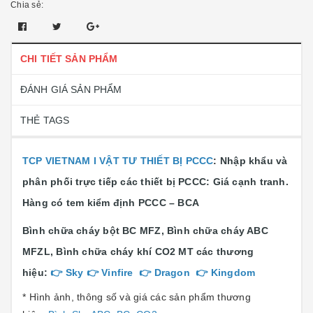
Chia sẻ:
CHI TIẾT SẢN PHẨM
ĐÁNH GIÁ SẢN PHẨM
THẺ TAGS
TCP VIETNAM I VẬT TƯ THIẾT BỊ PCCC
:
Nhập khẩu và
phân phối trực tiếp các thiết bị PCCC: Giá cạnh tranh.
Hàng có tem kiểm định PCCC – BCA
Bình chữa cháy bột BC MFZ, Bình chữa cháy ABC
MFZL, Bình chữa cháy khí CO2 MT các thương
hiệu:
👉
Sky
👉
Vinfire
👉
Dragon
👉
Kingdom
* Hình ảnh, thông số và giá các sản phẩm thương