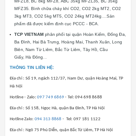
MFZL8, BC 8kg MFZ8, ABC 35kg MFZL35, BC 35kg
MFZ35. Bình chữa cháy khí CO2, CO2 2kg MT2, CO2
3kg MT3, CO2 5kg MT5, CO2 24kg MT24kg....Sản
phẩm đã được kiểm định cục PCCC - BCA.
TCP VIETNAM
phân phối tại quận Hoàn Kiếm, Đống Đa,
Ba Đình, Hai Bà Trưng, Hoàng Mai, Thanh Xuân, Long
Biên, Nam Từ Liêm, Bắc Từ Liêm, Tây Hồ, Cầu
Giấy, Hà Đông...
THÔNG TIN LIÊN HỆ:
Địa chỉ : Số 19, ngách 112/37, Nam Dư, quận Hoàng Mai, TP
Hà Nội
Hotline - Zalo:
097 749 6869
- Tel: 094 698 8688
Địa chỉ : Số 158, Ngọc Hà, quận Ba Đình, TP Hà Nội
Hotline Zalo:
094 313 8868
- Tel: 097 181 1122
Địa chỉ : Ngõ 75 Phú Diễn, quận Bắc Từ Liêm, TP Hà Nội