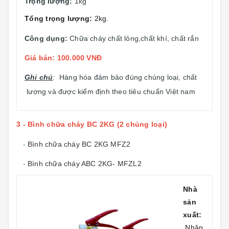
Trọng lượng:
1kg
Tổng trọng lượng:
2kg.
Công dụng:
Chữa cháy chất lỏng,chất khí, chất rắn
Giá bán: 100.000 VNĐ
Ghi chú
:
Hàng hóa đảm bảo đúng chủng loại, chất
lượng và được kiểm định theo tiêu chuẩn Việt nam
3 - Bình chữa cháy BC 2KG (2 chủng loại)
-
Bình chữa cháy BC 2KG MFZ2
-
Bình chữa cháy ABC 2KG- MFZL2
Nhà
sản
xuất:
Nhập