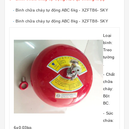
-
Bình chữa cháy tự động ABC 6kg - XZFTB6- SKY
-
Bình chữa cháy tự động ABC 8kg - XZFTB8- SKY
Loại
bình:
Treo
tường
.
- Chất
chữa
cháy:
Bột
BC.
- Sức
chứa:
6±0.03kg.