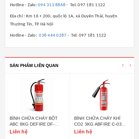
Hotline - Zalo:
094 313 8868
- Tel: 097 181 1122
Địa chỉ : Km 16 + 200, quốc lộ 1A, xã Duyên Thái, huyện
Thường Tín, TP Hà Nội
Hotline - Zalo:
038 444 0287
- Tel: 097 181 1122
SẢN PHẨM LIÊN QUAN
BÌNH CHỮA CHÁY BỘT
BÌNH CHỮA CHÁY KHÍ
ABC 8KG DEFIRE DF-
CO2 3KG ABFIRE C-03
ABC8 (BỘ CÔNG AN)
(TEM BỘ CÔNG AN)
Liên hệ
Liên hệ