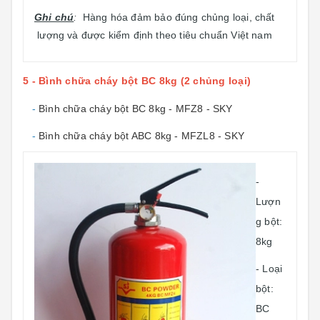
Ghi chú
:
Hàng hóa đảm bảo đúng chủng loại, chất
lượng và được kiểm định theo tiêu chuẩn Việt nam
5 - Bình chữa cháy bột BC 8kg (2 chủng loại)
-
Bình chữa cháy bột BC 8kg - MFZ8 - SKY
-
Bình chữa cháy bột ABC 8kg - MFZL8 - SKY
-
Lượn
g bột:
8kg
- Loại
bột:
BC