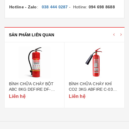
Hotline - Zalo
:
038 444 0287
- Hotline:
094 698 8688
SẢN PHẨM LIÊN QUAN
BÌNH CHỮA CHÁY BỘT
BÌNH CHỮA CHÁY KHÍ
ABC 8KG DEFIRE DF-
CO2 3KG ABFIRE C-03
ABC8 (BỘ CÔNG AN)
(TEM BỘ CÔNG AN)
Liên hệ
Liên hệ