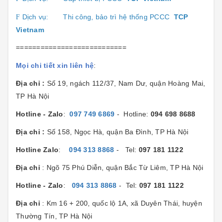
Dịch vụ:
Thi công, bảo trì hệ thống PCCC
TCP
F
Vietnam
===========================
Mọi chi tiết xin liên hệ
:
Địa chỉ :
Số 19, ngách 112/37, Nam Dư, quận Hoàng Mai,
TP Hà Nội
Hotline - Zalo
:
097 749 6869
- Hotline:
094 698 8688
Địa chỉ :
Số 158, Ngọc Hà, quận Ba Đình, TP Hà Nội
Hotline Zalo
:
094 313 8868
- Tel:
097 181 1122
Địa chỉ
: Ngõ 75 Phú Diễn, quận Bắc Từ Liêm, TP Hà Nội
Hotline - Zalo
:
094 313 8868
- Tel:
097 181 1122
Địa chỉ
: Km 16 + 200, quốc lộ 1A, xã Duyên Thái, huyện
Thường Tín, TP Hà Nội