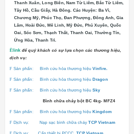
Thanh Xuân, Long Biên, Nam Từ Liêm, Bắc Từ Liêm,
Tây Hồ, Cầu Giấy, Hà Đông. Các Huyện: Ba Vì,
Chương Mỹ, Phúc Thọ, Đan Phượng, Đông Anh, Gia
Lâm, Hoài Đức, Mê Linh, Mỹ Đức, Phú Xuyên, Quốc
Oai, Sóc Sơn, Thạch Thất, Thanh Oai, Thường Tín,
Ứng Hòa, Thanh Trì.
Ê
link
để quý khách có sự lựa chọn các thương hiệu,
dịch vụ:
Sản phẩn:
Bình cứu hỏa thương hiệu
Vinfire.
F
Sản phẩn:
Bình cứu hỏa thương hiệu
Dragon
F
Sản phẩn:
Bình cứu hỏa thương hiệu
Sky
F
Bình chữa cháy bột BC 4kg- MFZ4
Sản phẩn:
Bình cứu hỏa thương hiệu
Kingdom
F
Dịch vụ:
Nạp sạc bình chữa cháy
TCP Vietnam
F
Dịch vụ:
Cấp thiết bị PCCC
TCP Vietnam
F