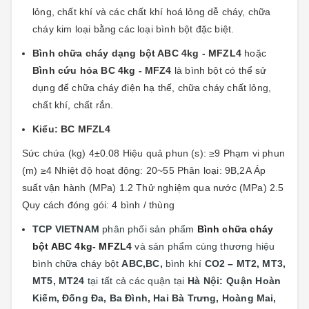
lỏng, chất khí và các chất khí hoá lỏng dễ cháy, chữa
cháy kim loại bằng các loại bình bột đặc biệt.
Bình chữa cháy dạng bột ABC 4kg - MFZL4
hoặc
Bình cứu hỏa BC 4kg - MFZ4
là bình bột có thể sử
dụng để chữa cháy điện hạ thế, chữa cháy chất lỏng,
chất khí, chất rắn.
Kiểu: BC MFZL4
Sức chứa (kg) 4±0.08 Hiệu quả phun (s): ≥9 Phạm vi phun
(m) ≥4 Nhiệt độ hoạt động: 20~55 Phân loại: 9B,2A Áp
suất vận hành (MPa) 1.2 Thử nghiệm qua nước (MPa) 2.5
Quy cách đóng gói: 4 bình / thùng
TCP VIETNAM
phân phối sản phẩm
Bình chữa cháy
bột ABC 4kg- MFZL4
và sản phẩm cùng thương hiệu
bình chữa cháy bột
ABC,BC,
bình khí
CO2 – MT2, MT3,
MT5, MT24
tại
tất cả các quận tại
Hà Nội: Quận
Hoàn
Kiếm, Đống Đa, Ba Đình, Hai Bà Trưng, Hoàng Mai,