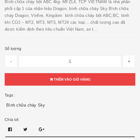
Bình chữa cháy bột ABC 4kg- MFZL4, TCP VIETNAM là nhà phân
phối cấp 1 của nhãn hiệu Dragon, bình chữa cháy Sky Bình chữa
cháy Dragon, Vinfire, Kingdom bình chữa cháy bột ABC,BC, bình
khí CO2 – MT2, MT3, MT5, MT24 các loại… chất lượng cao đã
được kiểm định theo tiêu chuẩn Việt Nam, an t...
Số lượng
-
+
THÊM VÀO GIỎ HÀNG
Tags :
Bình chữa cháy Sky
Chia sẻ: