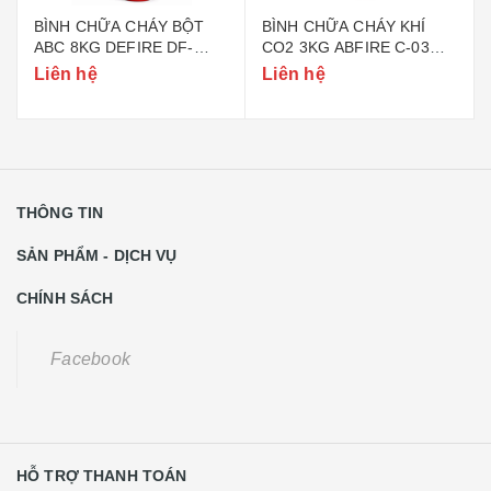
BÌNH CHỮA CHÁY BỘT
BÌNH CHỮA CHÁY KHÍ
ABC 8KG DEFIRE DF-
CO2 3KG ABFIRE C-03
ABC8 (BỘ CÔNG AN)
(TEM BỘ CÔNG AN)
Liên hệ
Liên hệ
THÔNG TIN
SẢN PHẨM - DỊCH VỤ
CHÍNH SÁCH
Facebook
HỖ TRỢ THANH TOÁN