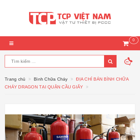
0
Trang chủ
Bình Chữa Cháy
ĐỊA CHỈ BÁN BÌNH CHỮA
CHÁY DRAGON TẠI QUẬN CẦU GIẤY