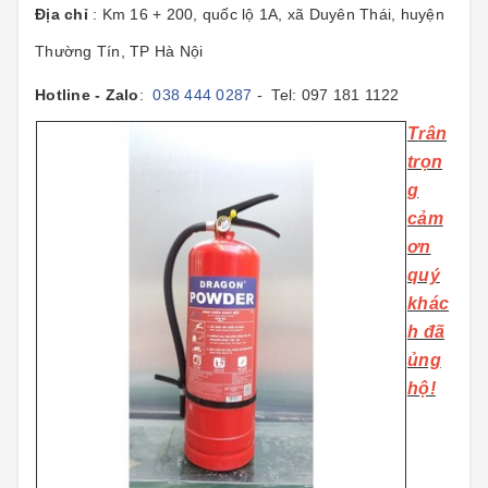
Địa chỉ
: Km 16 + 200, quốc lộ 1A, xã Duyên Thái, huyện
Thường Tín, TP Hà Nội
Hotline - Zalo
:
038 444 0287
- Tel: 097 181 1122
T
rân
trọn
g
cảm
ơn
quý
khác
h đã
ủng
hộ!