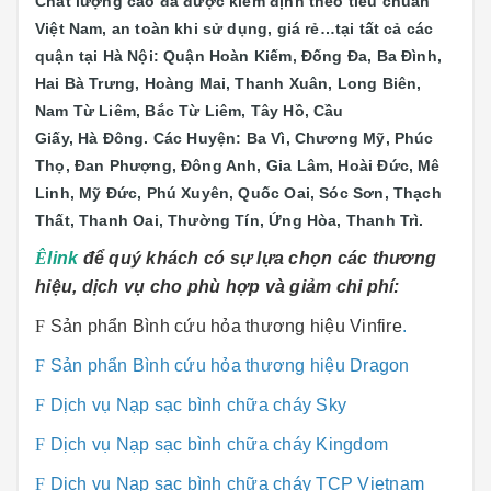
Chất lượng cao đã được kiểm định theo tiêu chuẩn
Việt Nam, an toàn khi sử dụng, giá rẻ…tại tất cả các
quận tại Hà Nội: Quận Hoàn Kiếm, Đống Đa, Ba Đình,
Hai Bà Trưng, Hoàng Mai, Thanh Xuân, Long Biên,
Nam Từ Liêm, Bắc Từ Liêm, Tây Hồ, Cầu
Giấy, Hà Đông. Các Huyện: Ba Vì, Chương Mỹ, Phúc
Thọ, Đan Phượng, Đông Anh, Gia Lâm, Hoài Đức, Mê
Linh, Mỹ Đức, Phú Xuyên, Quốc Oai, Sóc Sơn, Thạch
Thất, Thanh Oai, Thường Tín, Ứng Hòa, Thanh Trì.
Ê
link
để quý khách có sự lựa chọn các thương
hiệu, dịch vụ cho phù hợp và giảm chi phí:
F
Sản phẩn Bình cứu hỏa thương hiệu Vinfire
.
F
Sản phẩn Bình cứu hỏa thương hiệu Dragon
F
Dịch vụ Nạp sạc bình chữa cháy Sky
F
Dịch vụ Nạp sạc bình chữa cháy Kingdom
F
Dịch vụ Nạp sạc bình chữa cháy TCP Vietnam