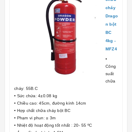
cháy
Drago
n bột
BC
4kg -
MFZ4
•
Công
suất
chữa
cháy: 55B.C
• Sức chứa: 4±0.08 kg
• Chiều cao: 45cm, đường kính 14cm
• Hợp chất chữa cháy bột BC
• Phạm vi phun: ≥ 3m
• Nhiệt độ hoạt động tốt nhất : 20- 55 ºC