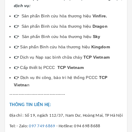
dịch vụ:
👉
Sản phẩn Bình cứu hỏa thương hiệu
Vinfi
re.
👉
Sản phẩn Bình cứu hỏa thương hiệu
Dragon
👉
Sản phẩn Bình cứu hỏa thương hiệu
Sky
👉
Sản phẩn Bình cứu hỏa thương hiệu
Kingdom
👉
Dịch vụ Nạp sạc bình chữa cháy
TCP Vietnam
👉
Cấp thiết bị PCCC
TCP Vietnam
👉
Dịch vụ thi công, bảo trì hệ thống PCCC
TCP
Vietna
n
------------------------------------
THÔNG TIN LIÊN HỆ:
Địa chỉ : Số 19, ngách 112/37, Nam Dư, Hoàng Mai, TP Hà Nội
Tel: - Zalo:
097 749 6869
- Hotline: 094 698 8688