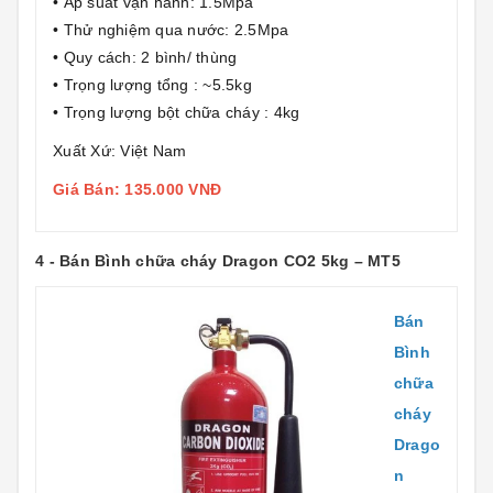
• Áp suất vận hành: 1.5Mpa
• Thử nghiệm qua nước: 2.5Mpa
• Quy cách: 2 bình/ thùng
• Trọng lượng tổng : ~5.5kg
• Trọng lượng bột chữa cháy : 4kg
Xuất Xứ: Việt Nam
Giá Bán: 135.000 VNĐ
4 - Bán Bình chữa cháy Dragon CO2 5kg – MT5
Bán
Bình
chữa
cháy
Drago
n