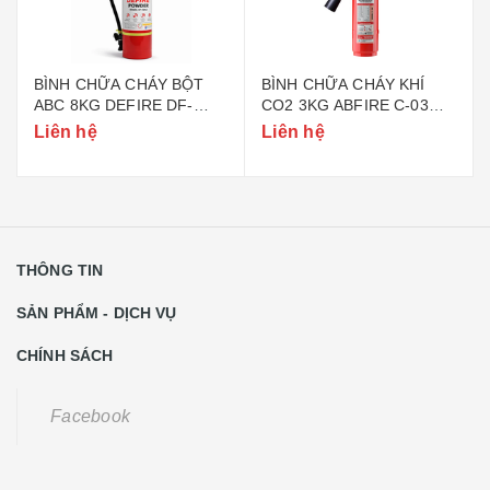
BÌNH CHỮA CHÁY BỘT
BÌNH CHỮA CHÁY KHÍ
ABC 8KG DEFIRE DF-
CO2 3KG ABFIRE C-03
ABC8 (BỘ CÔNG AN)
(TEM BỘ CÔNG AN)
Liên hệ
Liên hệ
THÔNG TIN
SẢN PHẨM - DỊCH VỤ
CHÍNH SÁCH
Facebook