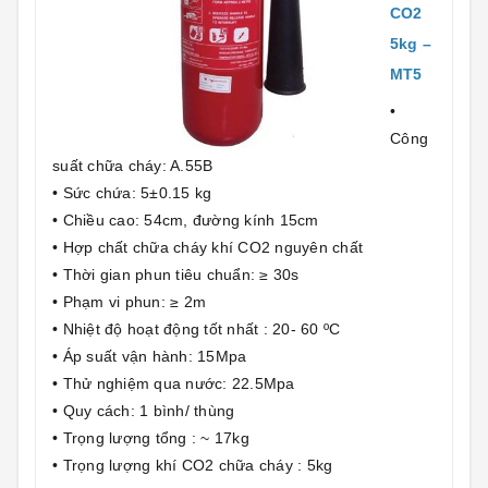
CO2
5kg –
MT5
•
Công
suất chữa cháy: A.55B
• Sức chứa: 5±0.15 kg
• Chiều cao: 54cm, đường kính 15cm
• Hợp chất chữa cháy khí CO2 nguyên chất
• Thời gian phun tiêu chuẩn: ≥ 30s
• Phạm vi phun: ≥ 2m
• Nhiệt độ hoạt động tốt nhất : 20- 60 ºC
• Áp suất vận hành: 15Mpa
• Thử nghiệm qua nước: 22.5Mpa
• Quy cách: 1 bình/ thùng
• Trọng lượng tổng : ~ 17kg
• Trọng lượng khí CO2 chữa cháy : 5kg