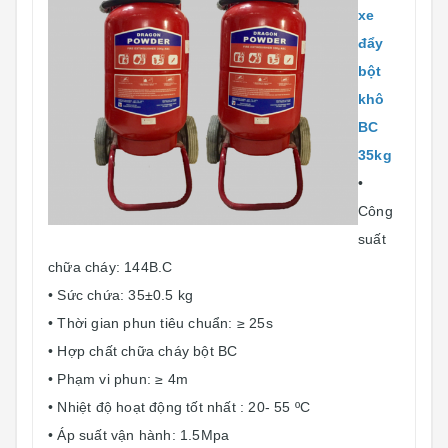
xe
đẩy
bột
khô
BC
35kg
•
Công
suất
chữa cháy: 144B.C
• Sức chứa: 35±0.5 kg
• Thời gian phun tiêu chuẩn: ≥ 25s
• Hợp chất chữa cháy bột BC
• Phạm vi phun: ≥ 4m
• Nhiệt độ hoạt động tốt nhất : 20- 55 ºC
• Áp suất vận hành: 1.5Mpa