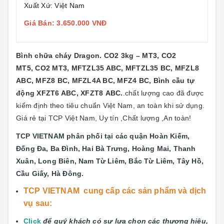
Xuất Xứ: Việt Nam
Giá Bán: 3.650.000 VNĐ
Bình chữa cháy Dragon. CO2 3kg – MT3, CO2
MT5, CO2 MT3, MFTZL35 ABC, MFTZL35 BC, MFZL8
ABC, MFZ8 BC, MFZL4A BC, MFZ4 BC, Bình cầu tự
động XFZT6 ABC, XFZT8 ABC.
.chất lượng cao đã được
kiểm định theo tiêu chuẩn Việt Nam, an toàn khi sử dụng.
Giá rẻ tại TCP Việt Nam, Uy tín ,Chất lượng ,An toàn!
TCP VIETNAM phân phối tại các quận
Hoàn Kiếm,
Đống Đa, Ba Đình, Hai Bà Trưng, Hoàng Mai, Thanh
Xuân, Long Biên, Nam Từ Liêm, Bắc Từ Liêm, Tây Hồ,
Cầu Giấy, Hà Đông.
TCP VIETNAM cung cấp các sản phẩm và dịch
vụ sau:
Click
để quý khách có sự lựa chọn các thương hiệu,