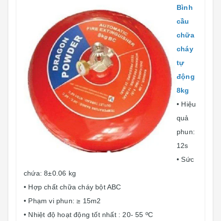
Bình
cầu
chữa
cháy
tự
động
8kg
• Hiệu
quả
phun:
12s
• Sức
chứa: 8±0.06 kg
• Hợp chất chữa cháy bột ABC
• Phạm vi phun: ≥ 15m2
• Nhiệt độ hoạt động tốt nhất : 20- 55 ºC