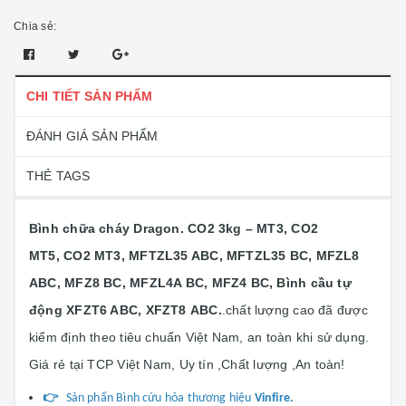
Chia sẻ:
CHI TIẾT SẢN PHẨM
ĐÁNH GIÁ SẢN PHẨM
THẺ TAGS
Bình chữa cháy Dragon. CO2 3kg – MT3, CO2
MT5, CO2 MT3, MFTZL35 ABC, MFTZL35 BC, MFZL8
ABC, MFZ8 BC, MFZL4A BC, MFZ4 BC, Bình cầu tự
động XFZT6 ABC, XFZT8 ABC.
.chất lượng cao đã được
kiểm định theo tiêu chuẩn Việt Nam, an toàn khi sử dụng.
Giá rẻ tại TCP Việt Nam, Uy tín ,Chất lượng ,An toàn!
👉
Sản phẩn Bình cứu hỏa thương hiệu
Vinfire.