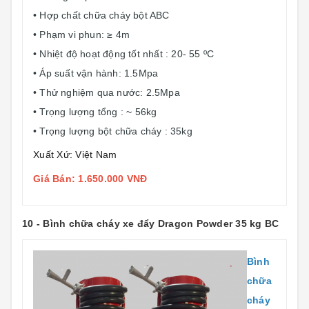
• Hợp chất chữa cháy bột ABC
• Phạm vi phun: ≥ 4m
• Nhiệt độ hoạt động tốt nhất : 20- 55 ºC
• Áp suất vận hành: 1.5Mpa
• Thử nghiệm qua nước: 2.5Mpa
• Trọng lượng tổng : ~ 56kg
• Trọng lượng bột chữa cháy : 35kg
Xuất Xứ: Việt Nam
Giá Bán: 1.650.000 VNĐ
10 - Bình chữa cháy xe đẩy Dragon Powder 35 kg BC
Bình
chữa
cháy