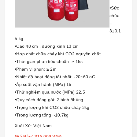
•Sức
chứa
=
3±0.1
5 kg
•Cao 48 cm , đường kính 13 cm
•Hợp chất chữa cháy khí CO2 nguyên chất
•Thời gian phun tiêu chuẩn: ≥ 15s
•Phạm vi phun: ≥ 2m
•Nhiệt độ hoạt động tốt nhất: -20~60 oC
•Áp suất vận hành (MPa) 15
•Thử nghiệm qua nước (MPa) 22.5
•Quy cách đóng gói: 2 bình /thùng
•Trọng lượng khí CO2 chữa cháy 3kg
•Trọng lượng tổng ~10.7kg
Xuất Xứ: Việt Nam
Giá Bán: 315.000 VNĐ