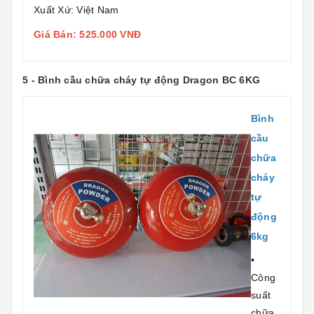
Xuất Xứ: Việt Nam
Giá Bán: 525.000 VNĐ
5 - Bình cầu chữa cháy tự động Dragon BC 6KG
Bình
cầu
chữa
cháy
tự
động
6kg
•
Công
suất
chữa