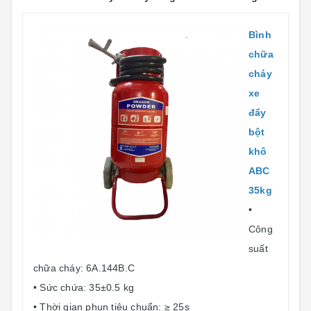
Bình
chữa
cháy
xe
đẩy
bột
khô
ABC
35kg
•
Công
suất
chữa cháy: 6A.144B.C
• Sức chứa: 35±0.5 kg
• Thời gian phun tiêu chuẩn: ≥ 25s