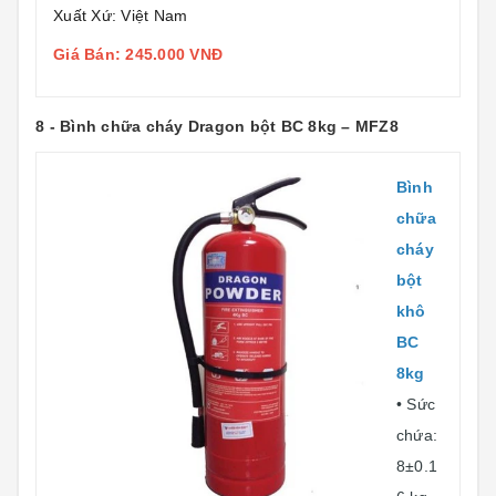
Xuất Xứ: Việt Nam
Giá Bán: 245.000 VNĐ
8 - Bình chữa cháy Dragon bột BC 8kg – MFZ8
Bình
chữa
cháy
bột
khô
BC
8kg
• Sức
chứa:
8±0.1