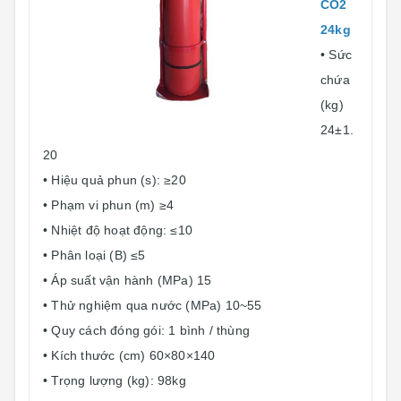
CO2
24kg
• Sức
chứa
(kg)
24±1.
20
• Hiệu quả phun (s): ≥20
• Phạm vi phun (m) ≥4
• Nhiệt độ hoạt động: ≤10
• Phân loại (B) ≤5
• Áp suất vận hành (MPa) 15
• Thử nghiệm qua nước (MPa) 10~55
• Quy cách đóng gói: 1 bình / thùng
• Kích thước (cm) 60×80×140
• Trọng lượng (kg): 98kg