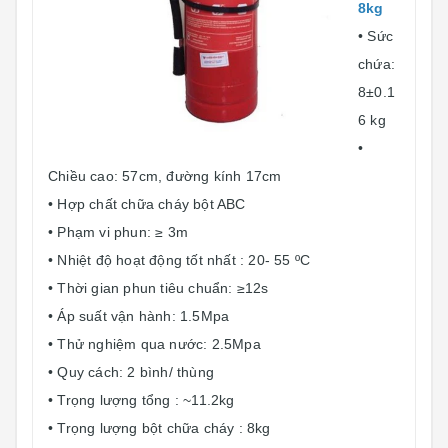
8kg
• Sức
chứa:
8±0.1
6 kg
•
Chiều cao: 57cm, đường kính 17cm
• Hợp chất chữa cháy bột ABC
• Phạm vi phun: ≥ 3m
• Nhiệt độ hoạt động tốt nhất : 20- 55 ºC
• Thời gian phun tiêu chuẩn: ≥12s
• Áp suất vận hành: 1.5Mpa
• Thử nghiệm qua nước: 2.5Mpa
• Quy cách: 2 bình/ thùng
• Trọng lượng tổng : ~11.2kg
• Trọng lượng bột chữa cháy : 8kg