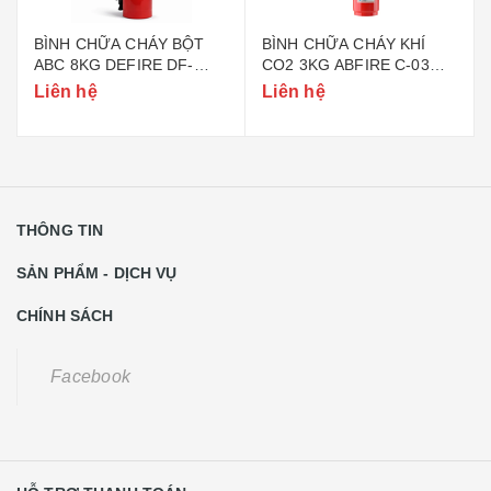
BÌNH CHỮA CHÁY BỘT
BÌNH CHỮA CHÁY KHÍ
ABC 8KG DEFIRE DF-
CO2 3KG ABFIRE C-03
ABC8 (BỘ CÔNG AN)
(TEM BỘ CÔNG AN)
Liên hệ
Liên hệ
THÔNG TIN
SẢN PHẨM - DỊCH VỤ
CHÍNH SÁCH
Facebook