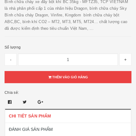
Bình chữa cháy xe đẩy bột khí BC 35kg - MFTZ35, TCP VIETNAM
là nhà phân phối cấp 1 của nhãn hiệu Dragon, bình chữa cháy Sky
Bình chữa cháy Dragon, Vinfire, Kingdom bình chữa cháy bột
ABC,BC, bình khí CO2 – MT2, MT3, MT5, MT24… chất lượng cao
đã được kiểm định theo tiêu chuẩn Việt Nam, ...
Số lượng
-
+
THÊM VÀO GIỎ HÀNG
Chia sẻ:
CHI TIẾT SẢN PHẨM
ĐÁNH GIÁ SẢN PHẨM