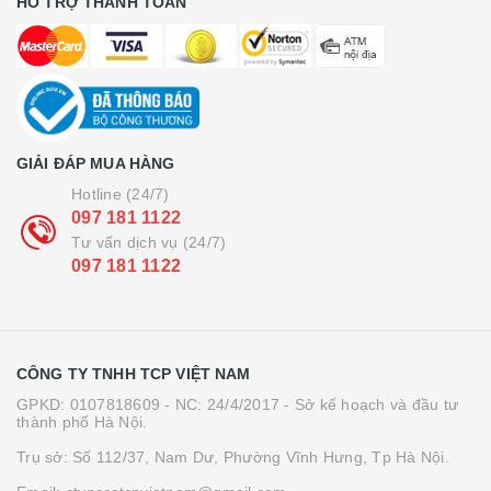
HỖ TRỢ THANH TOÁN
GIẢI ĐÁP MUA HÀNG
Hotline (24/7)
097 181 1122
Tư vấn dịch vụ (24/7)
097 181 1122
CÔNG TY TNHH TCP VIỆT NAM
GPKD: 0107818609 - NC: 24/4/2017 - Sở kế hoạch và đầu tư
thành phố Hà Nội.
Trụ sở: Số 112/37, Nam Dư, Phường Vĩnh Hưng, Tp Hà Nội.