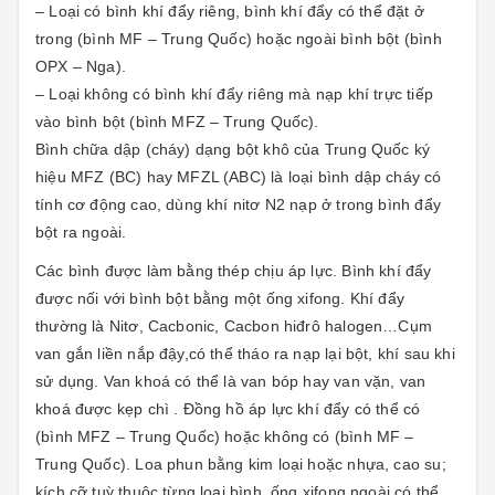
– Loại có bình khí đẩy riêng, bình khí đẩy có thể đặt ở
trong (bình MF – Trung Quốc) hoặc ngoài bình bột (bình
OPX – Nga).
– Loại không có bình khí đẩy riêng mà nạp khí trực tiếp
vào bình bột (bình MFZ – Trung Quốc).
Bình chữa dập (cháy) dạng bột khô của Trung Quốc ký
hiệu MFZ (BC) hay MFZL (ABC) là loại bình dập cháy có
tính cơ động cao, dùng khí nitơ N2 nạp ở trong bình đẩy
bột ra ngoài.
Các bình được làm bằng thép chịu áp lực. Bình khí đẩy
được nối với bình bột bằng một ống xifong. Khí đẩy
thường là Nitơ, Cacbonic, Cacbon hiđrô halogen…Cụm
van gắn liền nắp đậy,có thể tháo ra nạp lại bột, khí sau khi
sử dụng. Van khoá có thể là van bóp hay van vặn, van
khoá được kẹp chì . Đồng hồ áp lực khí đẩy có thể có
(bình MFZ – Trung Quốc) hoặc không có (bình MF –
Trung Quốc). Loa phun bằng kim loại hoặc nhựa, cao su;
kích cỡ tuỳ thuộc từng loại bình. ống xifong ngoài có thể