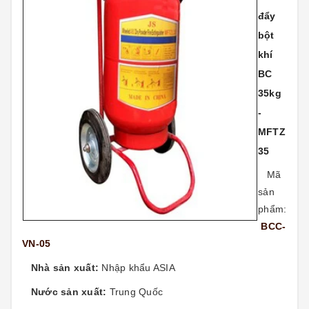
đẩy
bột
khí
BC
35kg
-
MFTZ
35
Mã
sản
phẩm:
BCC-
VN-05
Nhà sản xuất:
Nhập khẩu ASIA
Nước sản xuất:
Trung Quốc