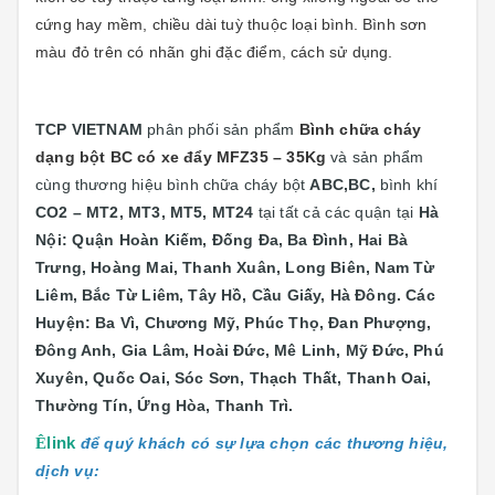
cứng hay mềm, chiều dài tuỳ thuộc loại bình. Bình sơn
màu đỏ trên có nhãn ghi đặc điểm, cách sử dụng.
TCP VIETNAM
phân phối sản phẩm
Bình chữa cháy
dạng bột BC có xe đẩy MFZ35 – 35Kg
và sản phẩm
cùng thương hiệu bình chữa cháy bột
ABC,BC,
bình khí
CO2 – MT2, MT3, MT5, MT24
tại
tất cả các quận tại
Hà
Nội: Quận
Hoàn Kiếm, Đống Đa, Ba Đình, Hai Bà
Trưng, Hoàng Mai, Thanh Xuân, Long Biên, Nam Từ
Liêm, Bắc Từ Liêm, Tây Hồ, Cầu Giấy, Hà Đông. Các
Huyện: Ba Vì, Chương Mỹ, Phúc Thọ, Đan Phượng,
Đông Anh, Gia Lâm, Hoài Đức, Mê Linh, Mỹ Đức, Phú
Xuyên, Quốc Oai, Sóc Sơn, Thạch Thất, Thanh Oai,
Thường Tín, Ứng Hòa, Thanh Trì.
Ê
link
để quý khách có sự lựa chọn các thương hiệu,
dịch vụ: