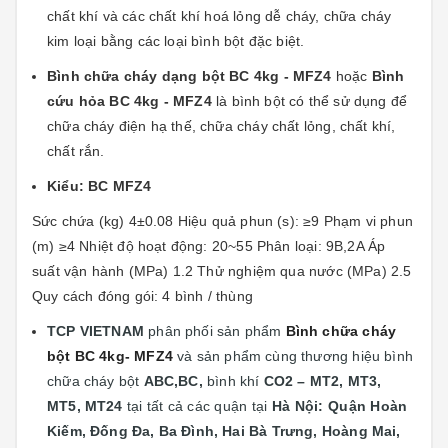
chất khí và các chất khí hoá lỏng dễ cháy, chữa cháy
kim loại bằng các loại bình bột đặc biệt.
Bình chữa cháy dạng bột BC 4kg - MFZ4
hoặc
Bình
cứu hỏa BC 4kg - MFZ4
là bình bột có thể sử dụng để
chữa cháy điện hạ thế, chữa cháy chất lỏng, chất khí,
chất rắn.
Kiểu: BC MFZ4
Sức chứa (kg) 4±0.08 Hiệu quả phun (s): ≥9 Phạm vi phun
(m) ≥4 Nhiệt độ hoạt động: 20~55 Phân loại: 9B,2A Áp
suất vận hành (MPa) 1.2 Thử nghiệm qua nước (MPa) 2.5
Quy cách đóng gói: 4 bình / thùng
TCP VIETNAM
phân phối sản phẩm
Bình chữa cháy
bột BC 4kg- MFZ4
và sản phẩm cùng thương hiệu bình
chữa cháy bột
ABC,BC,
bình khí
CO2 – MT2, MT3,
MT5, MT24
tại
tất cả các quận tại
Hà Nội: Quận
Hoàn
Kiếm, Đống Đa, Ba Đình, Hai Bà Trưng, Hoàng Mai,