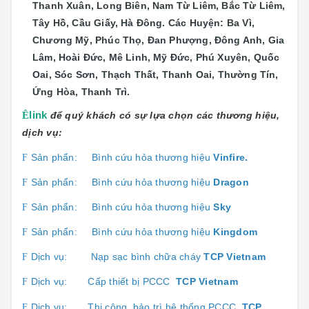
Thanh Xuân, Long Biên, Nam Từ Liêm, Bắc Từ Liêm,
Tây Hồ, Cầu Giấy, Hà Đông. Các Huyện: Ba Vì,
Chương Mỹ, Phúc Thọ, Đan Phượng, Đông Anh, Gia
Lâm, Hoài Đức, Mê Linh, Mỹ Đức, Phú Xuyên, Quốc
Oai, Sóc Sơn, Thạch Thất, Thanh Oai, Thường Tín,
Ứng Hòa, Thanh Trì.
Ê
link
để quý khách có sự lựa chọn các thương hiệu,
dịch vụ:
Sản phẩn:
Bình cứu hỏa thương hiệu
Vinfire.
F
Sản phẩn:
Bình cứu hỏa thương hiệu
Dragon
F
Sản phẩn:
Bình cứu hỏa thương hiệu
Sky
F
Sản phẩn:
Bình cứu hỏa thương hiệu
Kingdom
F
Dịch vụ:
Nạp sạc bình chữa cháy
TCP Vietnam
F
Dịch vụ:
Cấp thiết bị PCCC
TCP Vietnam
F
Dịch vụ:
Thi công, bảo trì hệ thống PCCC
TCP
F