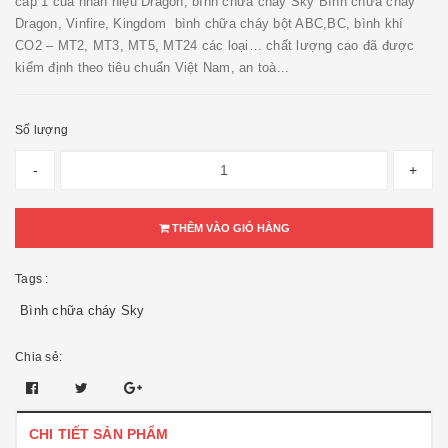
cấp 1 của nhãn hiệu Dragon, bình chữa cháy Sky Bình chữa cháy
Dragon, Vinfire, Kingdom bình chữa cháy bột ABC,BC, bình khí
CO2 – MT2, MT3, MT5, MT24 các loại… chất lượng cao đã được
kiểm định theo tiêu chuẩn Việt Nam, an toà...
Số lượng
-
+
THÊM VÀO GIỎ HÀNG
Tags :
Bình chữa cháy Sky
Chia sẻ:
CHI TIẾT SẢN PHẨM