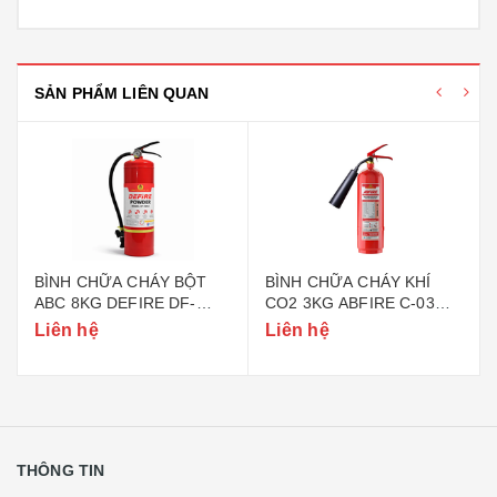
SẢN PHẨM LIÊN QUAN
BÌNH CHỮA CHÁY BỘT
BÌNH CHỮA CHÁY KHÍ
ABC 8KG DEFIRE DF-
CO2 3KG ABFIRE C-03
ABC8 (BỘ CÔNG AN)
(TEM BỘ CÔNG AN)
Liên hệ
Liên hệ
THÔNG TIN