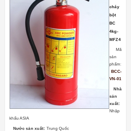
cháy
bột
BC
4kg-
MFZ4
Mã
sản
phẩm:
BCC-
VN-01
Nhà
sản
xuất:
Nhập
khẩu ASIA
Nước sản xuất:
Trung Quốc