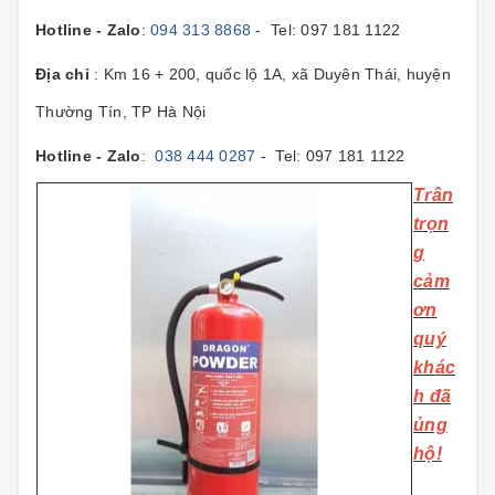
Hotline - Zalo
:
094 313 8868
- Tel: 097 181 1122
Địa chỉ
: Km 16 + 200, quốc lộ 1A, xã Duyên Thái, huyện
Thường Tín, TP Hà Nội
Hotline - Zalo
:
038 444 0287
- Tel: 097 181 1122
T
rân
trọn
g
cảm
ơn
quý
khác
h đã
ủng
hộ!