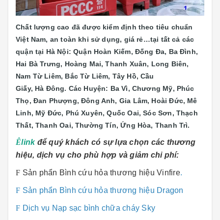
Chất lượng cao đã được kiểm định theo tiêu chuẩn
Việt Nam, an toàn khi sử dụng, giá rẻ…tại tất cả các
quận tại Hà Nội: Quận Hoàn Kiếm, Đống Đa, Ba Đình,
Hai Bà Trưng, Hoàng Mai, Thanh Xuân, Long Biên,
Nam Từ Liêm, Bắc Từ Liêm, Tây Hồ, Cầu
Giấy, Hà Đông. Các Huyện: Ba Vì, Chương Mỹ, Phúc
Thọ, Đan Phượng, Đông Anh, Gia Lâm, Hoài Đức, Mê
Linh, Mỹ Đức, Phú Xuyên, Quốc Oai, Sóc Sơn, Thạch
Thất, Thanh Oai, Thường Tín, Ứng Hòa, Thanh Trì.
Ê
link
để quý khách có sự lựa chọn các thương
hiệu, dịch vụ cho phù hợp và giảm chi phí:
F
Sản phẩn Bình cứu hỏa thương hiệu Vinfire
.
F
Sản phẩn Bình cứu hỏa thương hiệu Dragon
F
Dịch vụ Nạp sạc bình chữa cháy Sky