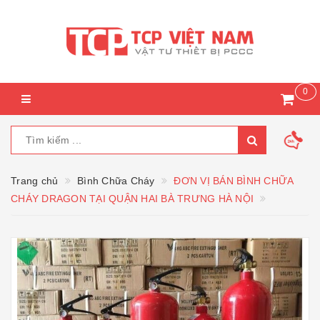
0
Trang chủ
Bình Chữa Cháy
ĐƠN VỊ BÁN BÌNH CHỮA
CHÁY DRAGON TẠI QUẬN HAI BÀ TRƯNG HÀ NỘI