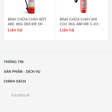
BÌNH CHỮA CHÁY BỘT
BÌNH CHỮA CHÁY KHÍ
ABC 8KG DEFIRE DF-
CO2 3KG ABFIRE C-03
ABC8 (BỘ CÔNG AN)
(TEM BỘ CÔNG AN)
Liên hệ
Liên hệ
THÔNG TIN
SẢN PHẨM - DỊCH VỤ
CHÍNH SÁCH
Facebook