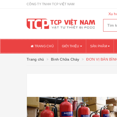
CÔNG TY TNHH TCP VIỆT NAM
Xu h
TRANG CHỦ
GIỚI THIỆU
SẢN PHẨM
Trang chủ
Bình Chữa Cháy
ĐƠN VỊ BÁN BÌ