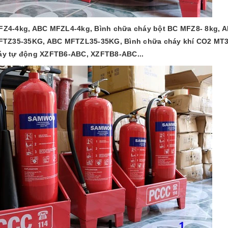
FZ4-4kg, ABC MFZL4-4kg, Bình chữa cháy bột BC MFZ8- 8kg, 
MFTZ35-35KG, ABC MFTZL35-35KG, Bình chữa cháy khí CO2 MT3
áy tự động XZFTB6-ABC, XZFTB8-ABC...