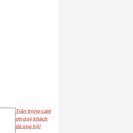
T
rân trọng cảm
ơn quý khách
đã ủng hộ!