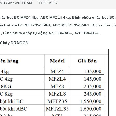
NH GIÁ SẢN PHẨM
THẺ TAGS
háy bột BC MFZ4-4kg, ABC MFZL4-4kg, Bình chữa cháy bột BC
đẩy bột khí BC MFTZ35-35KG, ABC MFTZL35-35KG, Bình chữa chá
, Bình chữa cháy tự động XZFTB6-ABC, XZFTB8-ABC...
a Cháy DRAGON