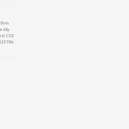
 Bình
e đẩy
khí CO2
 XZFTB6-