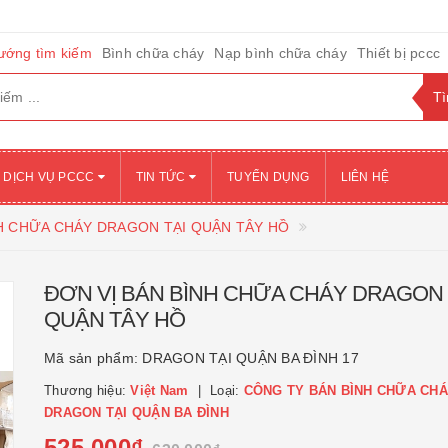
ướng tìm kiếm
Bình chữa cháy
Nạp bình chữa cháy
Thiết bị pccc
DỊCH VỤ PCCC
TIN TỨC
TUYỂN DỤNG
LIÊN HỆ
NH CHỮA CHÁY DRAGON TẠI QUẬN TÂY HỒ
ĐƠN VỊ BÁN BÌNH CHỮA CHÁY DRAGON 
QUẬN TÂY HỒ
Mã sản phẩm:
DRAGON TẠI QUẬN BA ĐÌNH 17
Thương hiệu:
Việt Nam
Loại:
CÔNG TY BÁN BÌNH CHỮA CH
DRAGON TẠI QUẬN BA ĐÌNH
525.000₫