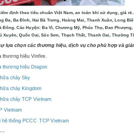
ểm định theo tiêu chuẩn Việt Nam, an toàn khi sử dụng, giá rẻ…
g Đa, Ba Đình, Hai Bà Trưng, Hoàng Mai, Thanh Xuân, Long Bi
Hà Đông. Các Huyện: Ba Vì, Chương Mỹ, Phúc Thọ, Đan Phượng,
ú Xuyên, Quốc Oai, Sóc Sơn, Thạch Thất, Thanh Oai, Thường Tí
ự lựa chọn các thương hiệu, dịch vụ cho phù hợp và giảm
 thương hiệu Vinfire
.
a thương hiệu Dragon
chữa cháy Sky
chữa cháy Kingdom
chữa cháy TCP Vietnam
P Vietnam
 trì hệ thống PCCC TCP Vietnam
----