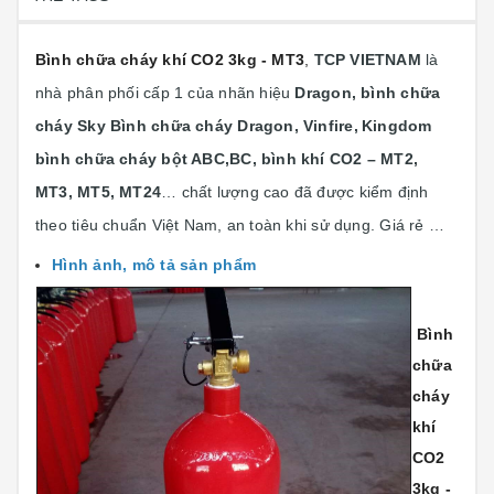
Bình chữa cháy khí CO2 3kg - MT3
,
TCP VIETNAM
là
nhà phân phối cấp 1 của nhãn hiệu
Dragon, bình chữa
cháy Sky Bình chữa cháy Dragon, Vinfire,
Kingdom
bình chữa cháy bột ABC,BC, bình khí CO2 – MT2,
MT3, MT5, MT24
… chất lượng cao đã được kiểm định
theo tiêu chuẩn Việt Nam, an toàn khi sử dụng. Giá rẻ …
Hình ảnh, mô tả sản phẩm
Bình
chữa
cháy
khí
CO2
3kg -