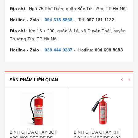
Địa chỉ
: Ngõ 75 Phú Diễn, quận Bắc Từ Liêm, TP Hà Nội
Hotline - Zalo
:
094 313 8868
- Tel:
097 181 1122
Địa chỉ
: Km 16 + 200, quốc lộ 1A, xã Duyên Thái, huyện
Thường Tín, TP Hà Nội
Hotline - Zalo
:
038 444 0287
- Hotline:
094 698 8688
SẢN PHẨM LIÊN QUAN
BÌNH CHỮA CHÁY BỘT
BÌNH CHỮA CHÁY KHÍ
ABC 8KG DEFIRE DF-
CO2 3KG ABFIRE C-03