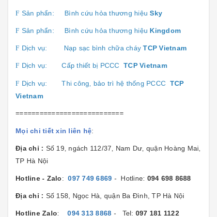
Sản phẩn:
Bình cứu hỏa thương hiệu
Sk
y
F
Sản phẩn:
Bình cứu hỏa thương hiệu
Kingdom
F
Dịch vụ:
Nạp sạc bình chữa cháy
TCP Vietnam
F
Dịch vụ:
Cấp thiết bị PCCC
TCP Vietnam
F
Dịch vụ:
Thi công, bảo trì hệ thống PCCC
TCP
F
Vietnam
===========================
Mọi chi tiết xin liên hệ
:
Địa chỉ :
Số 19, ngách 112/37, Nam Dư, quận Hoàng Mai,
TP Hà Nội
Hotline - Zalo
:
097 749 6869
- Hotline:
094 698 8688
Địa chỉ :
Số 158, Ngọc Hà, quận Ba Đình, TP Hà Nội
Hotline Zalo
:
094 313 8868
- Tel:
097 181 1122