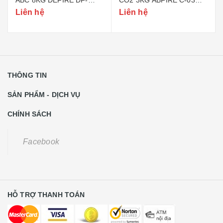
ABC8 (BỘ CÔNG AN)
(TEM BỘ CÔNG AN)
Liên hệ
Liên hệ
THÔNG TIN
SẢN PHẨM - DỊCH VỤ
CHÍNH SÁCH
Facebook
HỖ TRỢ THANH TOÁN