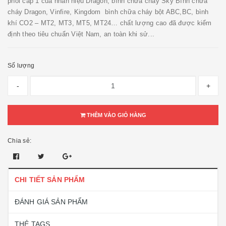
phối cấp 1 của nhãn hiệu Dragon, bình chữa cháy Sky Bình chữa
cháy Dragon, Vinfire, Kingdom bình chữa cháy bột ABC,BC, bình
khí CO2 – MT2, MT3, MT5, MT24… chất lượng cao đã được kiểm
định theo tiêu chuẩn Việt Nam, an toàn khi sử...
Số lượng
-
+
THÊM VÀO GIỎ HÀNG
Chia sẻ:
CHI TIẾT SẢN PHẨM
ĐÁNH GIÁ SẢN PHẨM
THẺ TAGS