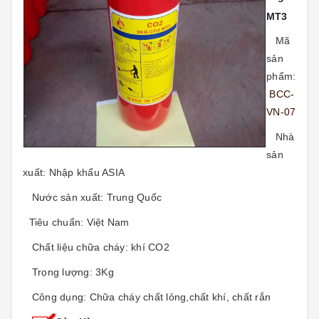
MT3
Mã
sản
phẩm:
BCC-
VN-07
Nhà
sản
xuất:
Nhập khẩu ASIA
Nước sản xuất:
Trung Quốc
Tiêu chuẩn:
Việt Nam
Chất liệu chữa cháy:
khí CO2
Trọng lượng: 3Kg
Công dụng: Chữa cháy chất lỏng,chất khí, chất rắn