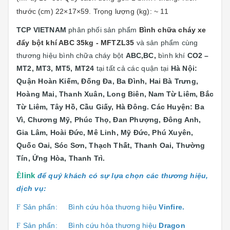
thước (cm) 22×17×59. Trọng lượng (kg): ~
11
TCP VIETNAM
phân phối sản phẩm
Bình chữa cháy xe
đẩy bột khí ABC 35kg - MFTZL35
và sản phẩm cùng
thương hiệu bình chữa cháy bột
ABC,BC,
bình khí
CO2 –
MT2, MT3, MT5, MT24
tại
tất cả các quận tại
Hà Nội:
Quận
Hoàn Kiếm, Đống Đa, Ba Đình, Hai Bà Trưng,
Hoàng Mai, Thanh Xuân, Long Biên, Nam Từ Liêm, Bắc
Từ Liêm, Tây Hồ, Cầu Giấy, Hà Đông. Các Huyện: Ba
Vì, Chương Mỹ, Phúc Thọ, Đan Phượng, Đông Anh,
Gia Lâm, Hoài Đức, Mê Linh, Mỹ Đức, Phú Xuyên,
Quốc Oai, Sóc Sơn, Thạch Thất, Thanh Oai, Thường
Tín, Ứng Hòa, Thanh Trì.
Ê
link
để quý khách có sự lựa chọn các thương hiệu,
dịch vụ:
Sản phẩn:
Bình cứu hỏa thương hiệu
Vinfire.
F
Sản phẩn:
Bình cứu hỏa thương hiệu
Dragon
F