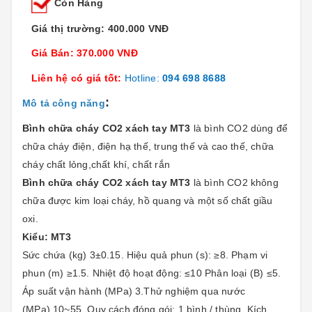
Còn Hàng
Giá thị trường: 400.000 VNĐ
Giá Bán: 370.000 VNĐ
Liên hệ có giá tốt:
Hotline:
094 698 8688
:
Mô tả công năng
Bình chữa cháy CO2 xách tay MT3
là bình CO2 dùng để
chữa cháy điện, điện hạ thế, trung thế và cao thế,
chữa
cháy chất lỏng,chất khí, chất rắn
Bình chữa cháy CO2 xách tay MT3
là bình CO2 không
chữa được kim loại cháy, hồ quang và một số chất giầu
oxi.
Kiểu: MT3
Sức chứa (kg) 3±0.15. Hiệu quả phun (s): ≥8. Phạm vi
phun (m) ≥1.5. Nhiệt độ hoạt động: ≤10 Phân loại (B) ≤5.
Áp suất vận hành (MPa) 3.Thử nghiệm qua nước
(MPa) 10~55. Quy cách đóng gói: 1 bình / thùng. Kích