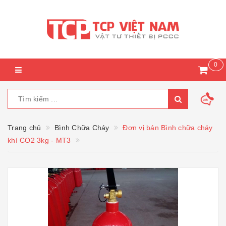
0
Trang chủ
Bình Chữa Cháy
Đơn vị bán Bình chữa cháy
khí CO2 3kg - MT3