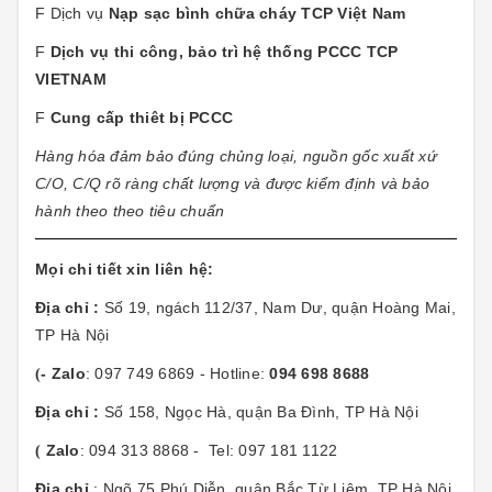
F Dịch vụ
Nạp sạc bình chữa cháy TCP Việt Nam
F
Dịch vụ thi công, bảo trì hệ thống PCCC TCP
VIETNAM
F
Cung cấp thiêt bị PCCC
Hàng hóa đảm bảo đúng chủng loại, nguồn gốc xuất xứ
C/O, C/Q rõ ràng chất lượng và được kiểm định và bảo
hành theo theo tiêu chuẩn
Mọi chi tiết xin liên hệ:
Địa chỉ
:
Số 19, ngách 112/37, Nam Dư, quận Hoàng Mai,
TP Hà Nội
- Zalo
: 097 749 6869 - Hotline:
094 698 8688
(
Địa chỉ
:
Số 158, Ngọc Hà, quận Ba Đình, TP Hà Nội
Zalo
: 094 313 8868 - Tel: 097 181 1122
(
Địa chỉ
: Ngõ 75 Phú Diễn, quận Bắc Từ Liêm, TP Hà Nội