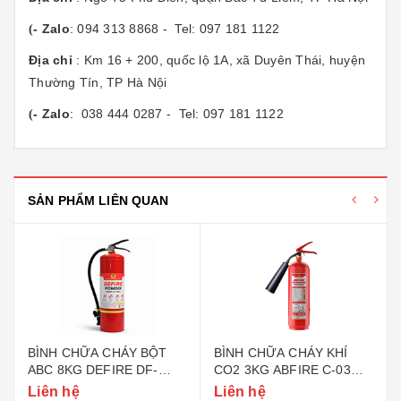
- Zalo
: 094 313 8868 - Tel: 097 181 1122
(
Địa chỉ
: Km 16 + 200, quốc lộ 1A, xã Duyên Thái, huyện
Thường Tín, TP Hà Nội
- Zalo
: 038 444 0287 - Tel: 097 181 1122
(
SẢN PHẨM LIÊN QUAN
BÌNH CHỮA CHÁY BỘT
BÌNH CHỮA CHÁY KHÍ
ABC 8KG DEFIRE DF-
CO2 3KG ABFIRE C-03
ABC8 (BỘ CÔNG AN)
(TEM BỘ CÔNG AN)
Liên hệ
Liên hệ