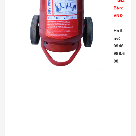
Giá
Bán:
VNĐ
Hotli
ne:
0946.
988.6
88