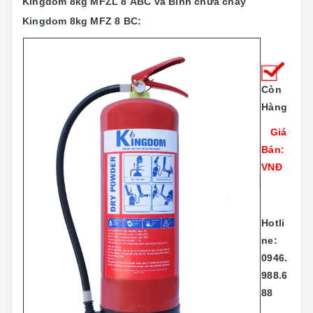
Kingdom 8kg MFZL 8 ABC và Bình chữa cháy
Kingdom 8kg MFZ 8 BC:
Còn
Hàng
Giá
Bán:
VNĐ
Hotli
ne:
0946.
988.6
88