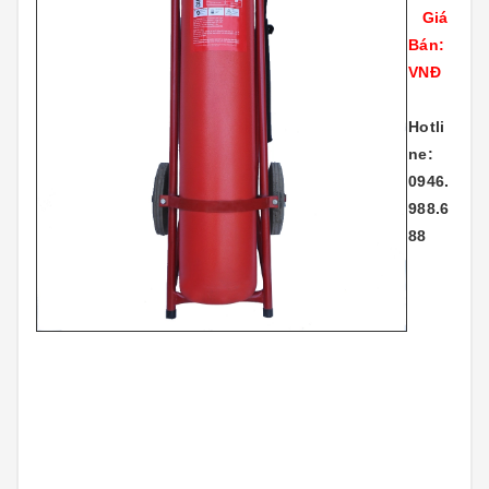
Giá
Bán:
VNĐ
Hotli
ne:
0946.
988.6
88