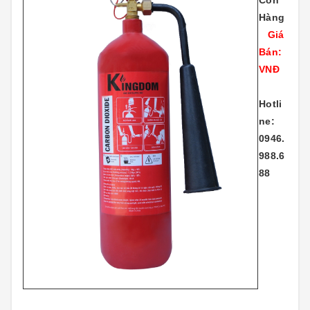
Còn
Hàng
Giá
Bán:
VNĐ
Hotli
ne:
0946.
988.6
88