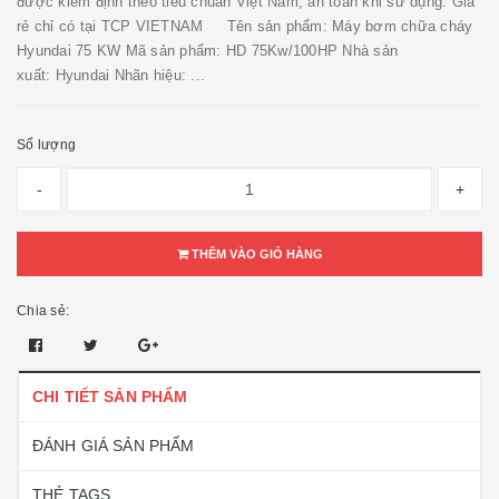
được kiểm định theo tiêu chuẩn Việt Nam, an toàn khi sử dụng. Giá
rẻ chỉ có tại TCP VIETNAM Tên sản phẩm: Máy bơm chữa cháy
Hyundai 75 KW Mã sản phẩm: HD 75Kw/100HP Nhà sản
xuất: Hyundai Nhãn hiệu: ...
Số lượng
-
+
THÊM VÀO GIỎ HÀNG
Chia sẻ:
CHI TIẾT SẢN PHẨM
ĐÁNH GIÁ SẢN PHẨM
THẺ TAGS