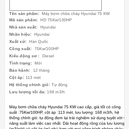
Tên sản phẩm:
Máy bơm chữa cháy Hyundai 75 KW
Mã sản phẩm:
HD 75Kw/100HP
Nhà sản xuất:
Hyundai
Nhãn hiệu:
Hyundai
Xuất xứ:
Hàn Quốc
Công suất:
75Kw/100HP
Kiểu động cơ :
Diesel
Tình trạng:
Mới
Bảo hành:
12 tháng
Cột áp:
113 mét
Hệ thống chỉnh gió:
Tự động
Lưu lượng tối đa:
168 m3/h
Máy bơm chữa cháy Hyundai 75 KW cao cấp, giá tốt có công
suất :75Kw/100HP, cột áp :113 mét, lưu lượng: 168 m3/h, hệ
thống chỉnh gió: tự động đem lại trải nghiệm sử dụng tuyệt vời và
năng suất làm việc cao nhất. Dải hoạt động rộng của lưu lượng
(m3/giờ) và cột áp (m) phù hợp với mọi công trình phòng cháy