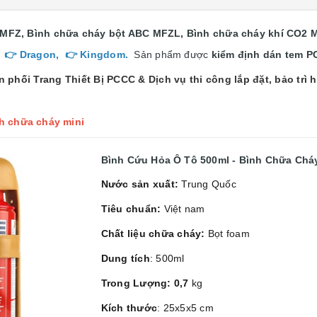
 MFZ, Bình chữa cháy bột ABC MFZL, Bình chữa cháy khí CO2
,
👉
Dragon
,
👉
Kingdom
.
Sản phẩm được
kiểm định
dán tem P
n phối Trang Thiết Bị PCCC & Dịch vụ thi công lắp đặt, bảo tr
nh chữa cháy mini
Bình Cứu Hỏa Ô Tô 500ml - Bình Chữa Chá
Nước sản xuất:
Trung Quốc
Tiêu chuẩn:
Việt nam
Chất liệu chữa cháy:
Bọt foam
Dung tích
: 500ml
Trong Lượng: 0,7
kg
Kích thước
: 25x5x5 cm