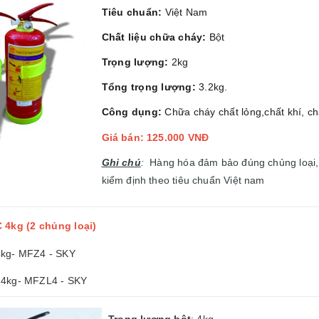
Tiêu chuẩn:
Việt Nam
Chất liệu chữa cháy:
Bột
Trọng lượng:
2kg
Tổng trọng lượng:
3.2kg.
Công dụng:
Chữa cháy chất lỏng,chất khí, ch
Giá bán: 125.000 VNĐ
Ghi chú
:
Hàng hóa đảm bảo đúng chủng loại,
kiểm định theo tiêu chuẩn Việt nam
 4kg (2 chủng loại)
4kg- MFZ4 - SKY
 4kg- MFZL4 - SKY
-
Trọng lượng bột
: 4kg.