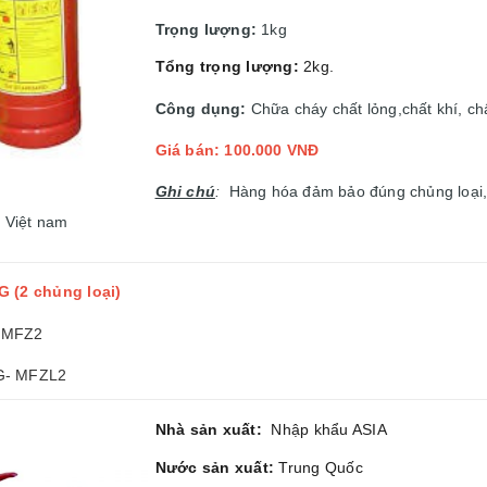
Trọng lượng:
1kg
Tổng trọng lượng:
2kg.
Công dụng:
Chữa cháy chất lỏng,chất khí, ch
Giá bán: 100.000 VNĐ
Ghi chú
:
Hàng hóa đảm bảo đúng chủng loại,
n Việt nam
G (2 chủng loại)
G MFZ2
G- MFZL2
Nhà sản xuất:
Nhập khẩu ASIA
Nước sản xuất:
Trung Quốc