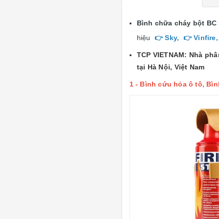
Bình chữa cháy bột BC
hiệu
👉
Sky
,
👉
Vinfire
TCP VIETNAM
: Nhà phâ
tại Hà Nội, Việt Nam
1 -
Bình cứu hỏa ô tô, Bì