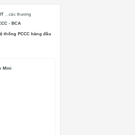
 MT
...các thương
CCC - BCA
ì hệ thống PCCC hàng đầu
y Mini