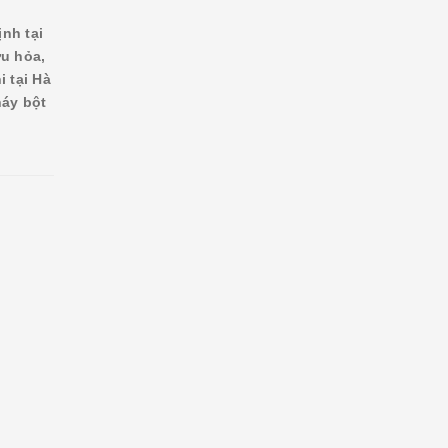
nh tại
ứu hỏa,
i tại Hà
áy bột