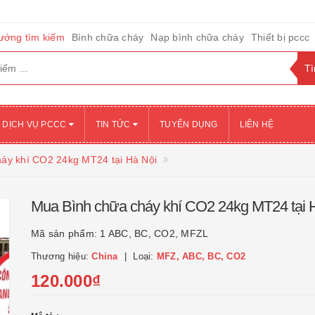
ướng tìm kiếm
Bình chữa cháy
Nạp bình chữa cháy
Thiết bị pccc
DỊCH VỤ PCCC
TIN TỨC
TUYỂN DỤNG
LIÊN HỆ
áy khí CO2 24kg MT24 tại Hà Nội
Mua Bình chữa cháy khí CO2 24kg MT24 tại 
Mã sản phẩm:
1 ABC, BC, CO2, MFZL
Thương hiệu:
China
Loại:
MFZ, ABC, BC, CO2
120.000₫