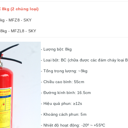
 8kg (2 chủng loại)
8kg - MFZ8 - SKY
 8kg - MFZL8 - SKY
- Lượng bột: 8kg
- Loại bột: BC (chữa được các đám cháy loại B
- Tổng trọng lượng: ~9kg
- Chiều cao bình: 55cm
- Đường kính bình: 16.5cm
- Hiệu quả phun: ≥12s
- Khoảng cách phun: 5m
- Nhiệt độ hoạt động: -20º ~ +55ºC