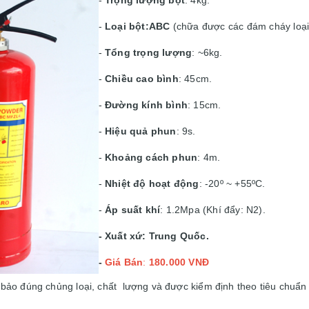
-
Loại bột:ABC
(chữa được các đám cháy loại 
-
Tổng trọng lượng
: ~6kg.
-
Chiều cao bình
: 45cm.
-
Đường kính bình
: 15cm.
-
Hiệu quả phun
: 9s.
-
Khoảng cách phun
: 4m.
-
Nhiệt độ hoạt động
: -20º ~ +55ºC.
-
Áp suất khí
: 1.2Mpa (Khí đẩy: N2).
- Xuất xứ: Trung Quốc.
-
Giá Bán
:
180.000 VNĐ
o đúng chủng loại, chất lượng và được kiểm định theo tiêu chuẩn