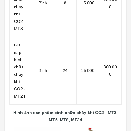
Bình
8
15.000
cháy
0
khí
CO2 -
MT8
Giá
nạp
bình
chữa
360.00
Bình
24
15.000
cháy
0
khí
CO2 -
MT24
Hình ảnh sản phẩm bình chữa cháy khí CO2 - MT3,
MT5, MT8, MT24