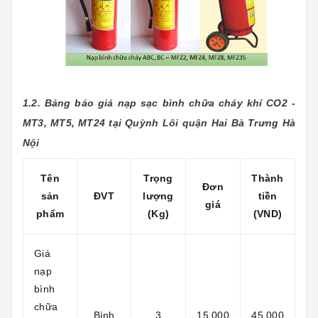
1.2. Bảng báo giá nạp sạc bình chữa cháy khí CO2 -
MT3, MT5, MT24 tại Quỳnh Lôi
quận Hai Bà Trưng Hà
Nội
Tên
Trọng
Thành
Đơn
sản
ĐVT
lượng
tiền
giá
phẩm
(Kg)
(VND)
Giá
nạp
bình
chữa
Bình
3
15.000
45.000