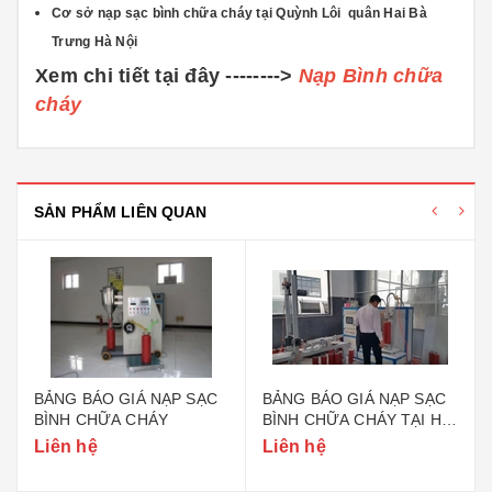
Cơ sở nạp sạc bình chữa cháy tại Quỳnh Lôi
quân Hai Bà
Trưng Hà Nội
Xem chi tiết tại đây -------->
Nạp Bình chữa
cháy
SẢN PHẨM LIÊN QUAN
BẢNG BÁO GIÁ NẠP SẠC
BẢNG BÁO GIÁ NẠP SẠC
BÌNH CHỮA CHÁY
BÌNH CHỮA CHÁY TẠI HÀ
NỘI
Liên hệ
Liên hệ