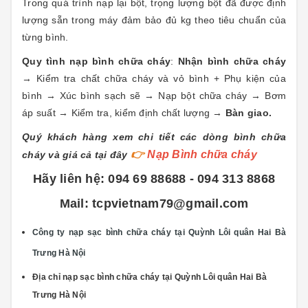
Trong quá trình nạp lại bột, trọng lượng bột đã được định
lượng sẵn trong máy đảm bảo đủ kg theo tiêu chuẩn của
từng bình.
Quy tình nạp bình chữa cháy
:
Nhận bình chữa cháy
→ Kiểm tra chất chữa cháy và vỏ bình + Phụ kiện của
bình → Xúc bình sạch sẽ → Nạp bột chữa cháy → Bơm
áp suất → Kiểm tra, kiểm định chất lượng →
Bàn giao.
Quý khách hàng xem chi tiết các dòng bình chữa
👉
Nạp Bình chữa cháy
cháy và giá cả tại đây
Hãy liên hệ: 094 69 88688 - 094 313 8868
Mail: tcpvietnam79@gmail.com
Công ty nạp sạc bình chữa cháy tại Quỳnh Lôi
quân Hai Bà
Trưng Hà Nội
Địa chỉ
nạp sạc bình chữa cháy tại Quỳnh Lôi
quân Hai Bà
Trưng Hà Nội