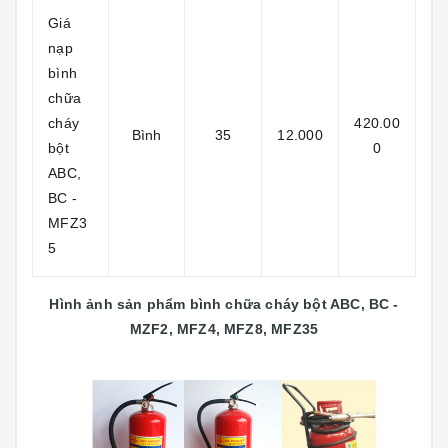
Giá
nạp
bình
chữa
cháy
420.00
Bình
35
12.000
bột
0
ABC,
BC -
MFZ3
5
Hình ảnh sản phẩm bình chữa cháy bột ABC, BC -
MZF2, MFZ4, MFZ8, MFZ35