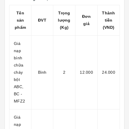
Tên
Trọng
Thành
Đơn
sản
ĐVT
lượng
tiền
giá
phẩm
(Kg)
(VND)
Giá
nạp
bình
chữa
cháy
Bình
2
12.000
24.000
bột
ABC,
BC -
MFZ2
Giá
nạp