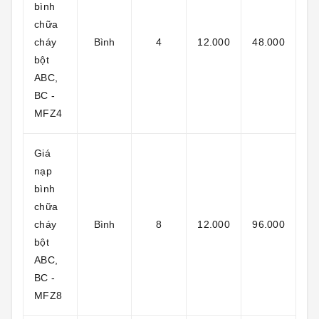
bình
chữa
cháy
Bình
4
12.000
48.000
bột
ABC,
BC -
MFZ4
Giá
nạp
bình
chữa
cháy
Bình
8
12.000
96.000
bột
ABC,
BC -
MFZ8