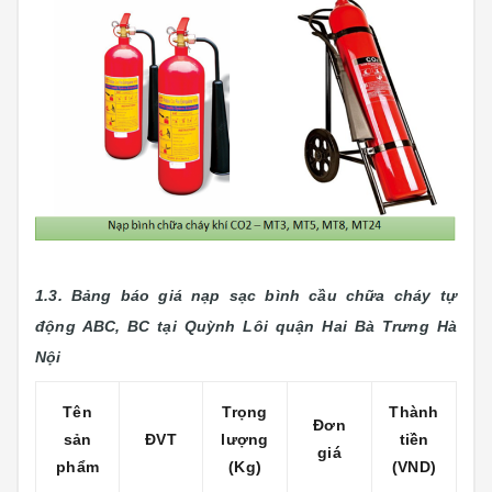
1.3. Bảng báo giá nạp sạc bình cầu chữa cháy tự
động ABC, BC tại Quỳnh Lôi
quận Hai Bà Trưng Hà
Nội
Tên
Trọng
Thành
Đơn
sản
ĐVT
lượng
tiền
giá
phẩm
(Kg)
(VND)