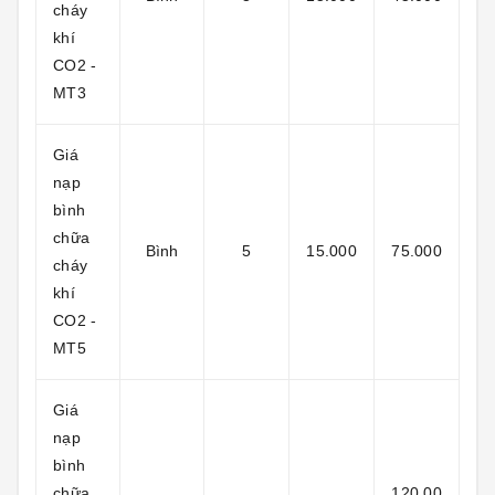
cháy
khí
CO2 -
MT3
Giá
nạp
bình
chữa
Bình
5
15.000
75.000
cháy
khí
CO2 -
MT5
Giá
nạp
bình
chữa
120.00