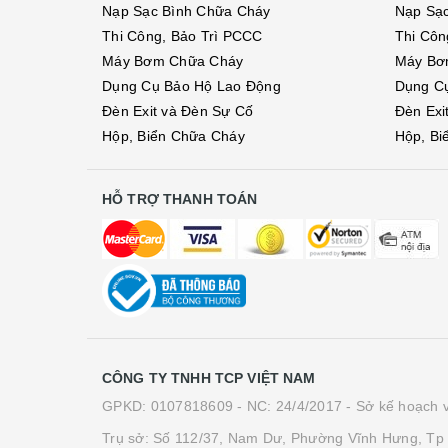
Nạp Sạc Bình Chữa Cháy
Nạp Sạ
Thi Công, Bảo Trì PCCC
Thi Côn
Máy Bơm Chữa Cháy
Máy Bơ
Dụng Cụ Bảo Hộ Lao Động
Dụng C
Đèn Exit và Đèn Sự Cố
Đèn Exi
Hộp, Biển Chữa Cháy
Hộp, Bi
HỖ TRỢ THANH TOÁN
CÔNG TY TNHH TCP VIỆT NAM
GPKD: 0107818609 - NC: 24/4/2017 - Sở kế hoạch v
Trụ sở: Số 112/37, Nam Dư, Phường Vĩnh Hưng, Tp 