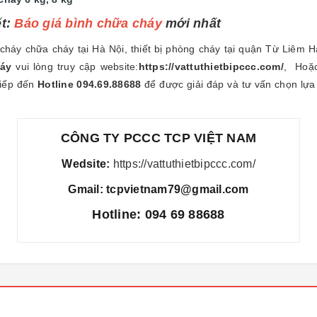
ết:
B
áo giá bình chữa cháy
mới nhất
cháy chữa cháy tại Hà Nội, thiết bị phòng cháy tại quận Từ Liêm H
háy
vui lòng truy cập website:
https://vattuthietbipccc.com/
, Hoặc
tiếp đến
Hotline 094.69.88688
để được giải đáp và tư vấn chọn lựa 
CÔNG TY PCCC TCP VIỆT NAM
Wedsite:
https://vattuthietbipccc.com/
Gmail: tcpvietnam79@gmail.com
Hotline: 094 69 88688