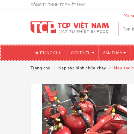
CÔNG TY TNHH TCP VIỆT NAM
Xu h
TRANG CHỦ
GIỚI THIỆU
SẢN PHẨM
Trang chủ
Nạp sạc bình chữa cháy
Nạp sạc b