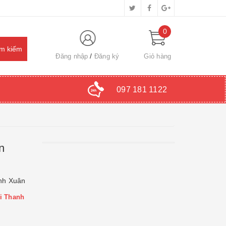
0
Đăng nhập
Đăng ký
Giỏ hàng
097 181 1122
n
nh Xuân
ại Thanh