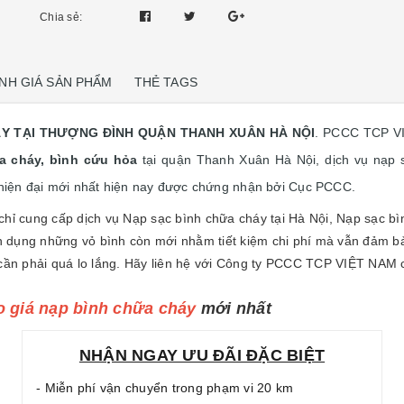
Chia sẻ:
NH GIÁ SẢN PHẨM
THẺ TAGS
Y TẠI THƯỢNG ĐÌNH QUẬN THANH XUÂN HÀ NỘI
. PCCC TCP V
a cháy, bình cứu hỏa
tại quận Thanh Xuân Hà Nội, dịch vụ nạp 
iện đại mới nhất hiện nay được chứng nhận bởi Cục PCCC.
chỉ cung cấp dịch vụ Nạp sạc bình chữa cháy tại Hà Nội, Nạp sạc bì
ận dụng những vỏ bình còn mới nhằm tiết kiệm chi phí mà vẫn đảm b
 cần phải quá lo lắng. Hãy liên hệ với Công ty PCCC TCP VIỆT NAM
 giá nạp bình chữa cháy
mới nhất
NHẬN NGAY ƯU ĐÃI ĐẶC BIỆT
- Miễn phí vận chuyển trong phạm vi 20 km