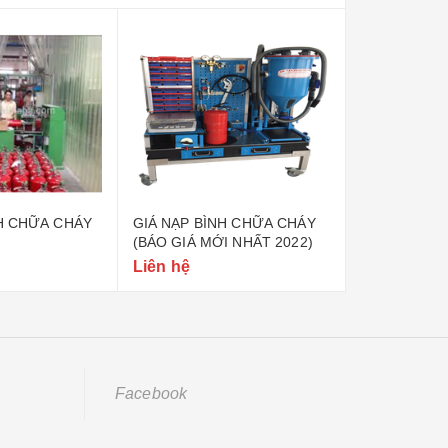
H CHỮA CHÁY
GIÁ NẠP BÌNH CHỮA CHÁY
QUY TRÌNH 
(BÁO GIÁ MỚI NHẤT 2022)
CHỮA CHÁY
Liên hệ
Liên hệ
Facebook