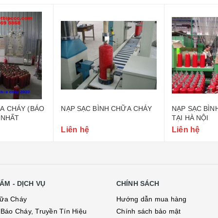
A CHÁY (BÁO
NẠP SẠC BÌNH CHỮA CHÁY
NẠP SẠC BÌN
 NHẤT
TẠI HÀ NỘI
Liên hệ
Liên hệ
ẨM - DỊCH VỤ
CHÍNH SÁCH
hữa Cháy
Hướng dẫn mua hàng
ị Báo Cháy, Truyền Tín Hiệu
Chính sách bảo mật