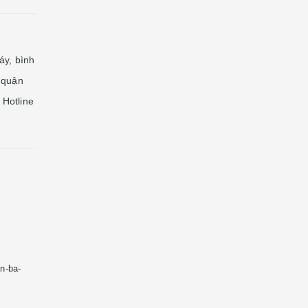
áy, bình
 quận
Hotline
n-ba-