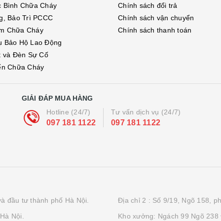
c Bình Chữa Cháy
Chính sách đổi trả
g, Bảo Trì PCCC
Chính sách vận chuyển
m Chữa Cháy
Chính sách thanh toán
ụ Bảo Hộ Lao Động
t và Đèn Sự Cố
ển Chữa Cháy
GIẢI ĐÁP MUA HÀNG
Hotline (24/7)
Tư vấn dịch vụ (24/7)
097 181 1122
097 181 1122
à đầu tư thành phố Hà Nội.
Địa chỉ 2 : Số 9/19, Ngõ 158, 
Hà Nội.
Kho xưởng: Ngách 99 Ngõ 238