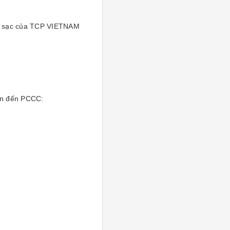
ạp sạc của TCP VIETNAM
uan đến PCCC: