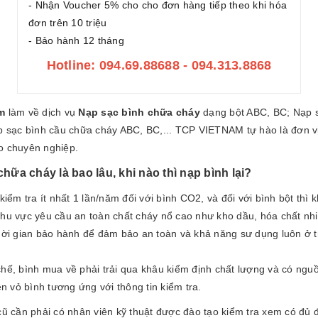
- Nhận Voucher 5% cho cho đơn hàng tiếp theo khi hóa
đơn trên 10 triệu
- Bảo hành 12 tháng
Hotline: 094.69.88688 - 094.313.8868
m
làm về dịch vụ
Nạp sạc bình chữa cháy
dạng bột ABC, BC; Nạp s
sạc bình cầu chữa cháy ABC, BC,... TCP VIETNAM tự hào là đơn vị
o chuyên nghiệp.
ữa cháy là bao lâu, khi nào thì nạp bình lại?
kiểm tra ít nhất 1 lần/năm đối với bình CO2, và đối với bình bột thì k
hu vực yêu cầu an toàn chất cháy nổ cao như kho dầu, hóa chất nhiêu
thời gian bảo hành để đảm bảo an toàn và khả năng sư dụng luôn ở t
chế, bình mua về phải trải qua khâu kiểm định chất lượng và có ngu
ên vỏ bình tương ứng với thông tin kiểm tra.
cũ cần phải có nhân viên kỹ thuật được đào tạo kiểm tra xem có đủ đ