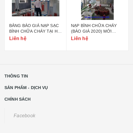
BẢNG BÁO GIÁ NẠP SẠC
NẠP BÌNH CHỮA CHÁY
BÌNH CHỮA CHÁY TẠI HÀ
(BÁO GIÁ 2020) MỚI
NỘI
NHẤT
Liên hệ
Liên hệ
THÔNG TIN
SẢN PHẨM - DỊCH VỤ
CHÍNH SÁCH
Facebook