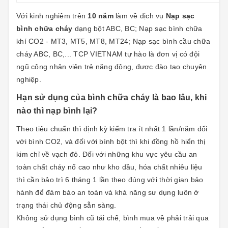
Với kinh nghiêm trên
10 năm
làm về dịch vụ
Nạp sạc
bình chữa cháy
dạng bột ABC, BC; Nạp sạc bình chữa
khí CO2 - MT3, MT5, MT8, MT24; Nạp sạc bình cầu chữa
cháy ABC, BC,... TCP VIETNAM tự hào là đơn vị có đội
ngũ công nhân viên trẻ năng động, được đào tạo chuyên
nghiệp.
Hạn sử dụng của bình chữa cháy là bao lâu, khi
nào thì nạp bình lại?
Theo tiêu chuẩn thì định kỳ kiểm tra ít nhất 1 lần/năm đối
với bình CO2, và đối với bình bột thì khi đồng hồ hiển thị
kim chỉ về vạch đỏ. Đối với những khu vực yêu cầu an
toàn chất cháy nổ cao như kho dầu, hóa chất nhiêu liệu
thì cần bảo trì 6 tháng 1 lần theo đúng với thời gian bảo
hành để đảm bảo an toàn và khả năng sư dụng luôn ở
trạng thái chủ động sẵn sàng.
Không sử dụng bình cũ tái chế, bình mua về phải trải qua