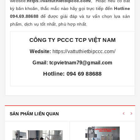
website:
https://vattuthietbipccc.com/
, Hoặc nếu có bất
kỳ băn khoăn, thắc mắc nào hãy gọi trực tiếp đến
Hotline
094.69.88688
để được giải đáp và tư vấn chọn lựa sản
phẩm, dịch vụ tốt nhất, phù hợp nhất.
CÔNG TY PCCC TCP VIỆT NAM
Wedsite:
https://vattuthietbipccc.com/
Gmail: tcpvietnam79@gmail.com
Hotline: 094 69 88688
SẢN PHẨM LIÊN QUAN