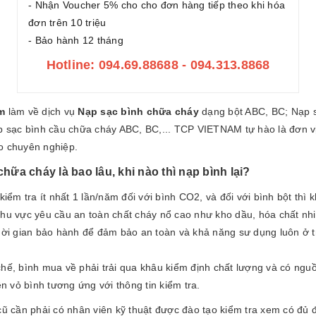
- Nhận Voucher 5% cho cho đơn hàng tiếp theo khi hóa
đơn trên 10 triệu
- Bảo hành 12 tháng
Hotline: 094.69.88688 - 094.313.8868
m
làm về dịch vụ
Nạp sạc bình chữa cháy
dạng bột ABC, BC; Nạp s
sạc bình cầu chữa cháy ABC, BC,... TCP VIETNAM tự hào là đơn vị
o chuyên nghiệp.
ữa cháy là bao lâu, khi nào thì nạp bình lại?
kiểm tra ít nhất 1 lần/năm đối với bình CO2, và đối với bình bột thì k
hu vực yêu cầu an toàn chất cháy nổ cao như kho dầu, hóa chất nhiêu
thời gian bảo hành để đảm bảo an toàn và khả năng sư dụng luôn ở t
chế, bình mua về phải trải qua khâu kiểm định chất lượng và có ngu
ên vỏ bình tương ứng với thông tin kiểm tra.
cũ cần phải có nhân viên kỹ thuật được đào tạo kiểm tra xem có đủ đ