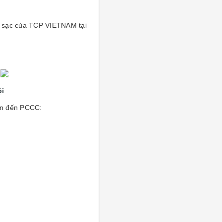
p sạc của TCP VIETNAM tại
i
ội
uan đến PCCC: