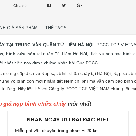
Chia sẻ:
NH GIÁ SẢN PHẨM
THẺ TAGS
ÁY TẠI TRUNG VĂN QUẬN TỪ LIÊM HÀ NỘI
. PCCC TCP VIETNAM
y, bình cứu hỏa
tại quận Từ Liêm Hà Nội, dịch vụ nạp sạc bình
mới nhất hiện nay được chứng nhận bởi Cục PCCC.
chỉ cung cấp dịch vụ Nạp sạc bình chữa cháy tại Hà Nội, Nạp sạc bì
hững vỏ bình còn mới nhằm tiết kiệm chi phí mà vẫn đảm bảo bình c
 lo lắng. Hãy liên hệ với Công ty PCCC TCP VIỆT NAM chúng tôi c
 giá nạp bình chữa cháy
mới nhất
NHẬN NGAY ƯU ĐÃI ĐẶC BIỆT
- Miễn phí vận chuyển trong phạm vi 20 km