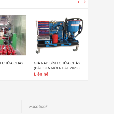
ỮA CHÁY
GIÁ NẠP BÌNH CHỮA CHÁY
QUY TRÌNH NẠP 
(BÁO GIÁ MỚI NHẤT 2022)
CHỮA CHÁY
Liên hệ
Liên hệ
Facebook