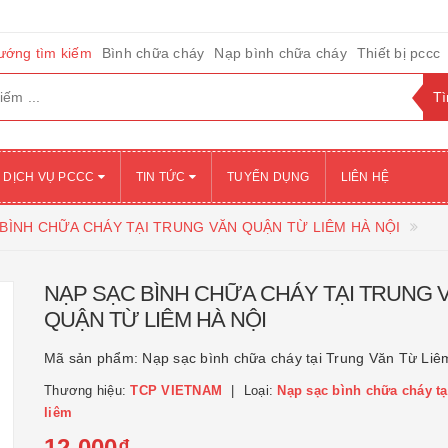
ướng tìm kiếm
Bình chữa cháy
Nạp bình chữa cháy
Thiết bị pccc
DỊCH VỤ PCCC
TIN TỨC
TUYỂN DỤNG
LIÊN HỆ
BÌNH CHỮA CHÁY TẠI TRUNG VĂN QUẬN TỪ LIÊM HÀ NỘI
NẠP SẠC BÌNH CHỮA CHÁY TẠI TRUNG 
QUẬN TỪ LIÊM HÀ NỘI
Mã sản phẩm:
Nạp sạc bình chữa cháy tại Trung Văn Từ Liê
Thương hiệu:
TCP VIETNAM
Loại:
Nạp sạc bình chữa cháy tạ
liêm
12.000₫