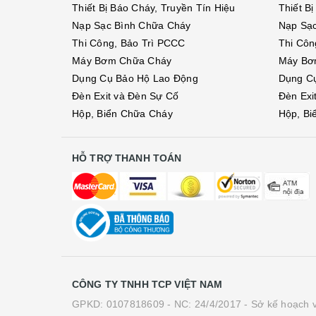
Thiết Bị Báo Cháy, Truyền Tín Hiệu
Thiết B
Nạp Sạc Bình Chữa Cháy
Nạp Sạ
Thi Công, Bảo Trì PCCC
Thi Côn
Máy Bơm Chữa Cháy
Máy Bơ
Dụng Cụ Bảo Hộ Lao Động
Dụng C
Đèn Exit và Đèn Sự Cố
Đèn Exi
Hộp, Biển Chữa Cháy
Hộp, Bi
HỖ TRỢ THANH TOÁN
CÔNG TY TNHH TCP VIỆT NAM
GPKD: 0107818609 - NC: 24/4/2017 - Sở kế hoạch v