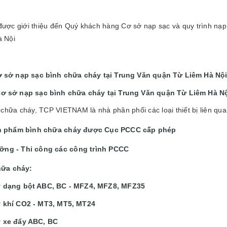
ược giới thiệu đến Quý khách hàng Cơ sở nạp sạc và quy trình nạ
à Nội
 sở nạp sạc bình chữa cháy tại Trung Văn quận Từ Liêm Hà Nộ
ơ sở nạp sạc bình chữa cháy tại Trung Văn quận Từ Liêm Hà N
 chữa cháy, TCP VIETNAM là nhà phân phối các loại thiết bị liên q
n phẩm bình chữa cháy được Cục PCCC cấp phép
ưỡng - Thi công các công trình PCCC
hữa cháy:
y dạng bột ABC, BC - MFZ4, MFZ8, MFZ35
 khí CO2 - MT3, MT5, MT24
 xe đẩy ABC, BC