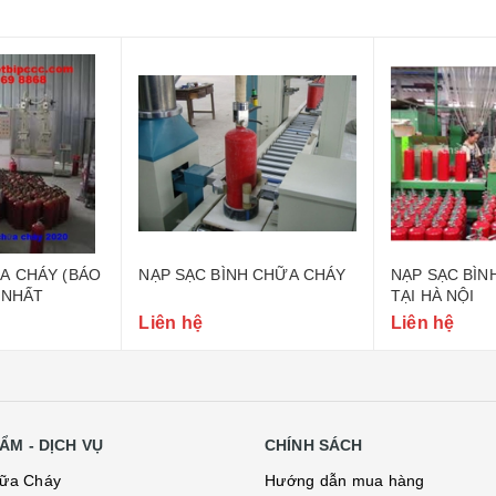
ÁY (BÁO
NẠP SẠC BÌNH CHỮA CHÁY
NẠP SẠC BÌNH CH
T
TẠI HÀ NỘI
Liên hệ
Liên hệ
ẨM - DỊCH VỤ
CHÍNH SÁCH
hữa Cháy
Hướng dẫn mua hàng