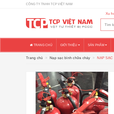
CÔNG TY TNHH TCP VIỆT NAM
Xu h
TRANG CHỦ
GIỚI THIỆU
SẢN PHẨM
Trang chủ
Nạp sạc bình chữa cháy
NẠP SẠC 