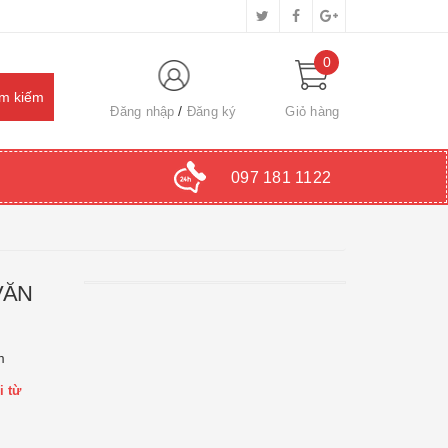
0
Đăng nhập
Đăng ký
Giỏ hàng
097 181 1122
VĂN
m
i từ