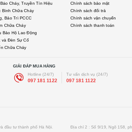
ị Báo Cháy, Truyền Tín Hiệu
Chính sách bảo mật
c Bình Chữa Cháy
Chính sách đổi trả
g, Bảo Trì PCCC
Chính sách vận chuyển
m Chữa Cháy
Chính sách thanh toán
ụ Bảo Hộ Lao Động
t và Đèn Sự Cố
ển Chữa Cháy
GIẢI ĐÁP MUA HÀNG
Hotline (24/7)
Tư vấn dịch vụ (24/7)
097 181 1122
097 181 1122
à đầu tư thành phố Hà Nội.
Địa chỉ 2 : Số 9/19, Ngõ 158, 