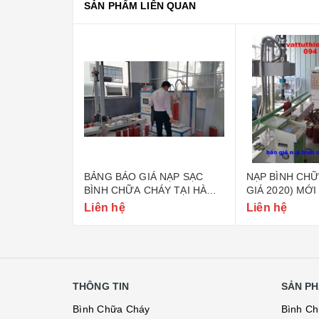
SẢN PHẨM LIÊN QUAN
SẠC
BẢNG BÁO GIÁ NẠP SẠC
NẠP BÌNH CHỮA CH
BÌNH CHỮA CHÁY TẠI HÀ
GIÁ 2020) MỚI NHẤ
NỘI
Liên hệ
Liên hệ
THÔNG TIN
SẢN PH
Bình Chữa Cháy
Bình C