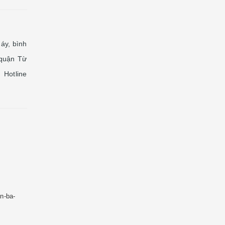
áy, bình
 quận Từ
Hotline
n-ba-