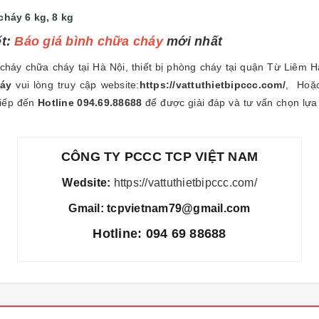
cháy 6 kg, 8 kg
ết:
B
áo giá bình chữa cháy
mới nhất
cháy chữa cháy tại Hà Nội, thiết bị phòng cháy tại quận Từ Liêm H
háy
vui lòng truy cập website:
https://vattuthietbipccc.com/
, Hoặc
tiếp đến
Hotline 094.69.88688
để được giải đáp và tư vấn chọn lựa 
CÔNG TY PCCC TCP VIỆT NAM
Wedsite:
https://vattuthietbipccc.com/
Gmail: tcpvietnam79@gmail.com
Hotline: 094 69 88688