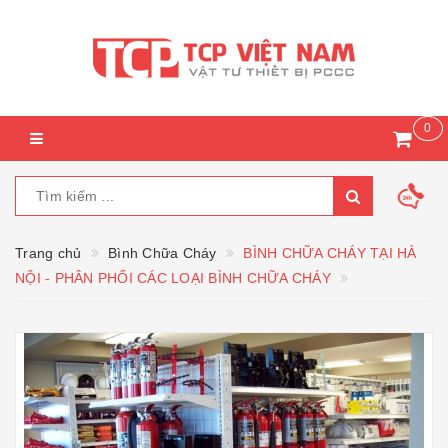
0
Trang chủ
Bình Chữa Cháy
BÌNH CHỮA CHÁY TẠI HÀ
NỘI - PHÂN PHỐI CÁC LOẠI BÌNH CHỮA CHÁY