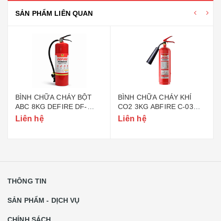
SẢN PHẨM LIÊN QUAN
BÌNH CHỮA CHÁY BỘT
BÌNH CHỮA CHÁY KHÍ
ABC 8KG DEFIRE DF-
CO2 3KG ABFIRE C-03
ABC8 (BỘ CÔNG AN)
(TEM BỘ CÔNG AN)
Liên hệ
Liên hệ
THÔNG TIN
SẢN PHẨM - DỊCH VỤ
CHÍNH SÁCH