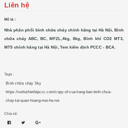
Liên hệ
Mô tả :
Nhà phân phối bình chữa cháy chính hãng
tại Hà Nội, Bình
chữa cháy ABC, BC, MFZL,4kg, 8kg, Bình khí CO2 MT3,
MT5 chính hãng tại Hà Nội, Tem kiểm định PCCC - BCA.
Tags :
Bình chữa cháy Sky
https://vattuthietbipccc.com/copy-of-cua-hang-ban-binh-chua-
chay-tai-quan-hoang-mai-ha-noi
Chia sẻ: