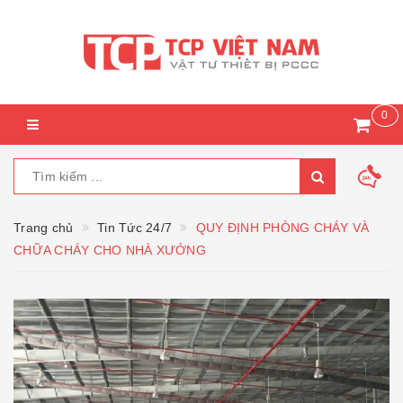
0
Trang chủ
Tin Tức 24/7
QUY ĐỊNH PHÒNG CHÁY VÀ
CHỮA CHÁY CHO NHÀ XƯỞNG