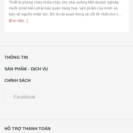
Thiết bị phòng cháy chữa cháy cho nhà xưởng Một doanh nghiệp
muốn phát triển phải bảo quản hàng hoá, sản phẩm của mình và
bảo vệ nguồn nhân lực. Đó là cái quan trọng và cốt lõi nhất cho sự
tồn tại ...
[Đọc tiếp...]
THÔNG TIN
SẢN PHẨM - DỊCH VỤ
CHÍNH SÁCH
Facebook
HỖ TRỢ THANH TOÁN